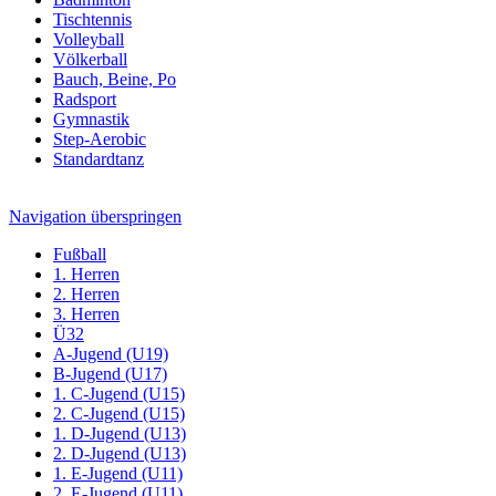
Tischtennis
Volleyball
Völkerball
Bauch, Beine, Po
Radsport
Gymnastik
Step-Aerobic
Standardtanz
Navigation überspringen
Fußball
1. Herren
2. Herren
3. Herren
Ü32
A-Jugend (U19)
B-Jugend (U17)
1. C-Jugend (U15)
2. C-Jugend (U15)
1. D-Jugend (U13)
2. D-Jugend (U13)
1. E-Jugend (U11)
2. E-Jugend (U11)