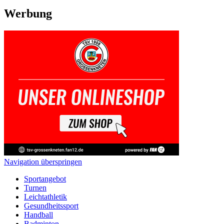
Werbung
Navigation überspringen
Sportangebot
Turnen
Leichtathletik
Gesundheitssport
Handball
Badminton