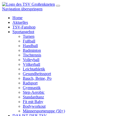
Navigation überspringen
Home
Aktuelles
TSV-Fanshop
Sportangebot
Turnen
Fußball
Handball
Badminton
Tischtennis
Volleyball
Völkerball
Leichtathletik
Gesundheitssport
Bauch, Beine, Po
Radsport
Gymnastik
Step-Aerobic
Standardtanz
Fit mit Baby
Bodyworkout
Männersportgruppe (50+)
DAS IST DER TSV