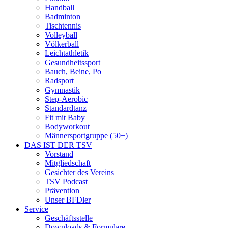
Handball
Badminton
Tischtennis
Volleyball
Völkerball
Leichtathletik
Gesundheitssport
Bauch, Beine, Po
Radsport
Gymnastik
Step-Aerobic
Standardtanz
Fit mit Baby
Bodyworkout
Männersportgruppe (50+)
DAS IST DER TSV
Vorstand
Mitgliedschaft
Gesichter des Vereins
TSV Podcast
Prävention
Unser BFDler
Service
Geschäftsstelle
Downloads & Formulare