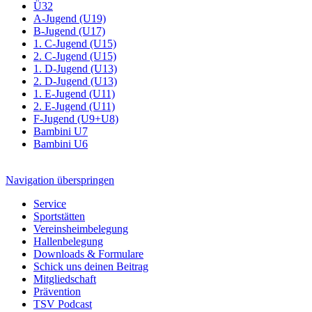
Ü32
A-Jugend (U19)
B-Jugend (U17)
1. C-Jugend (U15)
2. C-Jugend (U15)
1. D-Jugend (U13)
2. D-Jugend (U13)
1. E-Jugend (U11)
2. E-Jugend (U11)
F-Jugend (U9+U8)
Bambini U7
Bambini U6
Navigation überspringen
Service
Sportstätten
Vereinsheimbelegung
Hallenbelegung
Downloads & Formulare
Schick uns deinen Beitrag
Mitgliedschaft
Prävention
TSV Podcast