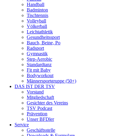
Handball
Badminton
Tischtennis
Volleyball
Völkerball
Leichtathletik
Gesundheitssport
Bauch, Beine, Po
Radsport
Gymnastik
Step-Aerobic
Standardtanz
Fit mit Baby
Bodyworkout
Männersportgruppe (50+)
DAS IST DER TSV
Vorstand
Mitgliedschaft
Gesichter des Vereins
TSV Podcast
Prävention
Unser BFDler
Service
Geschäftsstelle
Downloads & Formulare