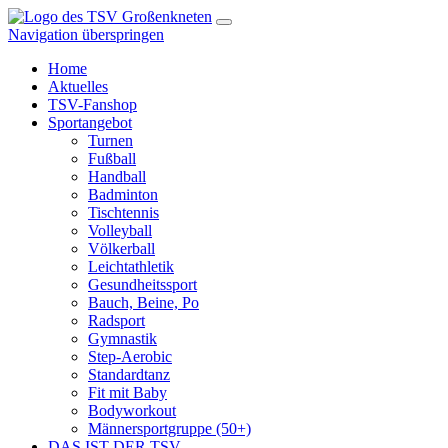
Navigation überspringen
Home
Aktuelles
TSV-Fanshop
Sportangebot
Turnen
Fußball
Handball
Badminton
Tischtennis
Volleyball
Völkerball
Leichtathletik
Gesundheitssport
Bauch, Beine, Po
Radsport
Gymnastik
Step-Aerobic
Standardtanz
Fit mit Baby
Bodyworkout
Männersportgruppe (50+)
DAS IST DER TSV