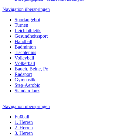
Navigation überspringen
Sportangebot
Turnen
Leichtathletik
Gesundheitssport
Handball
Badminton
Tischtennis
Volleyball
Völkerball
Bauch, Beine, Po
Radsport
Gymnastik
Step-Aerobic
Standardtanz
Navigation überspringen
Fußball
1. Herren
2. Herren
3. Herren