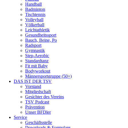
Handball
Badminton
Tischtennis
Volleyball
Völkerball
Leichtathletik
Gesundheitssport
Bauch, Beine, Po
Radsport
Gymnastik
Step-Aerobic
Standardtanz
Fit mit Baby
Bodyworkout
Männersportgruppe (50+)
DAS IST DER TSV
Vorstand
Mitgliedschaft
Gesichter des Vereins
TSV Podcast
Prävention
Unser BFDler
Service
Geschäftsstelle
Downloads & Formulare