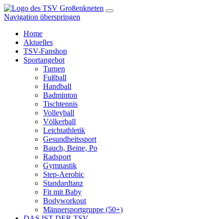
Navigation überspringen
Home
Aktuelles
TSV-Fanshop
Sportangebot
Turnen
Fußball
Handball
Badminton
Tischtennis
Volleyball
Völkerball
Leichtathletik
Gesundheitssport
Bauch, Beine, Po
Radsport
Gymnastik
Step-Aerobic
Standardtanz
Fit mit Baby
Bodyworkout
Männersportgruppe (50+)
DAS IST DER TSV