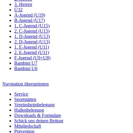
3. Herren
Ü32
A-Jugend (U19)
B-Jugend (U17)
1. C-Jugend (U15)
2. C-Jugend (U15)
1. D-Jugend (U13)
2. D-Jugend (U13)
1. E-Jugend (U11)
2. E-Jugend (U11)
F-Jugend (U9+U8)
Bambini U7
Bambini U6
Navigation überspringen
Service
Sportstätten
Vereinsheimbelegung
Hallenbelegung
Downloads & Formulare
Schick uns deinen Beitrag
Mitgliedschaft
Prävention