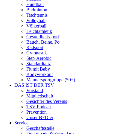
Handball
Badminton
Tischtennis
Volleyball
Völkerball
Leichtathletik
Gesundheitssport
Bauch, Beine, Po
Radsport
Gymnastik
Step-Aerobic
Standardtanz
Fit mit Baby
Bodyworkout
Männersportgruppe (50+)
DAS IST DER TSV
Vorstand
Mitgliedschaft
Gesichter des Vereins
TSV Podcast
Prävention
Unser BFDler
Service
Geschäftsstelle
Downloads & Formulare