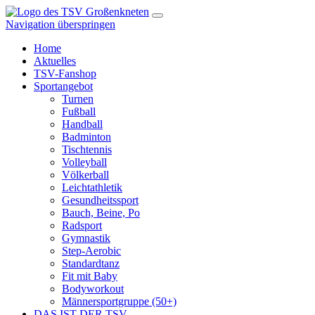
Navigation überspringen
Home
Aktuelles
TSV-Fanshop
Sportangebot
Turnen
Fußball
Handball
Badminton
Tischtennis
Volleyball
Völkerball
Leichtathletik
Gesundheitssport
Bauch, Beine, Po
Radsport
Gymnastik
Step-Aerobic
Standardtanz
Fit mit Baby
Bodyworkout
Männersportgruppe (50+)
DAS IST DER TSV