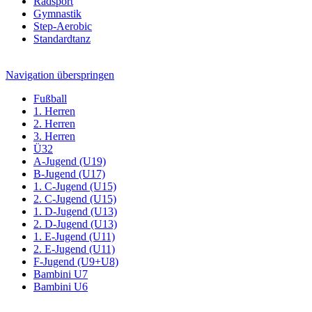
Radsport
Gymnastik
Step-Aerobic
Standardtanz
Navigation überspringen
Fußball
1. Herren
2. Herren
3. Herren
Ü32
A-Jugend (U19)
B-Jugend (U17)
1. C-Jugend (U15)
2. C-Jugend (U15)
1. D-Jugend (U13)
2. D-Jugend (U13)
1. E-Jugend (U11)
2. E-Jugend (U11)
F-Jugend (U9+U8)
Bambini U7
Bambini U6