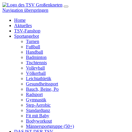
Navigation überspringen
Home
Aktuelles
TSV-Fanshop
Sportangebot
Turnen
Fußball
Handball
Badminton
Tischtennis
Volleyball
Völkerball
Leichtathletik
Gesundheitssport
Bauch, Beine, Po
Radsport
Gymnastik
Step-Aerobic
Standardtanz
Fit mit Baby
Bodyworkout
Männersportgruppe (50+)
DAS IST DER TSV