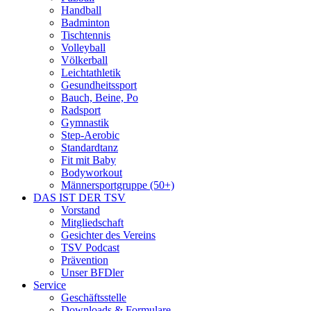
Handball
Badminton
Tischtennis
Volleyball
Völkerball
Leichtathletik
Gesundheitssport
Bauch, Beine, Po
Radsport
Gymnastik
Step-Aerobic
Standardtanz
Fit mit Baby
Bodyworkout
Männersportgruppe (50+)
DAS IST DER TSV
Vorstand
Mitgliedschaft
Gesichter des Vereins
TSV Podcast
Prävention
Unser BFDler
Service
Geschäftsstelle
Downloads & Formulare