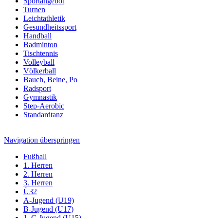
Sportangebot
Turnen
Leichtathletik
Gesundheitssport
Handball
Badminton
Tischtennis
Volleyball
Völkerball
Bauch, Beine, Po
Radsport
Gymnastik
Step-Aerobic
Standardtanz
Navigation überspringen
Fußball
1. Herren
2. Herren
3. Herren
Ü32
A-Jugend (U19)
B-Jugend (U17)
1. C-Jugend (U15)