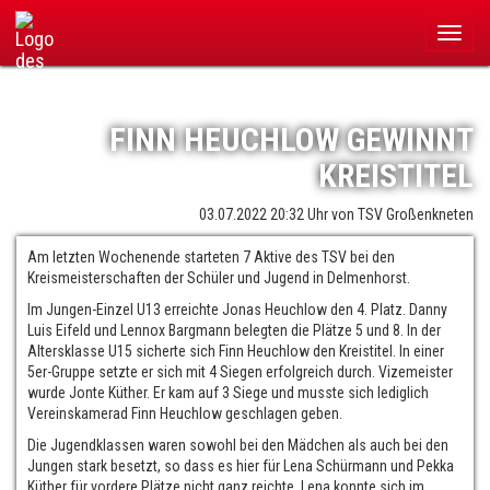
Navigation
überspringen
FINN HEUCHLOW GEWINNT
KREISTITEL
03.07.2022 20:32
von TSV Großenkneten
Am letzten Wochenende starteten 7 Aktive des TSV bei den
Kreismeisterschaften der Schüler und Jugend in Delmenhorst.
Im Jungen-Einzel U13 erreichte Jonas Heuchlow den 4. Platz. Danny
Luis Eifeld und Lennox Bargmann belegten die Plätze 5 und 8. In der
Altersklasse U15 sicherte sich Finn Heuchlow den Kreistitel. In einer
5er-Gruppe setzte er sich mit 4 Siegen erfolgreich durch. Vizemeister
wurde Jonte Küther. Er kam auf 3 Siege und musste sich lediglich
Vereinskamerad Finn Heuchlow geschlagen geben.
Die Jugendklassen waren sowohl bei den Mädchen als auch bei den
Jungen stark besetzt, so dass es hier für Lena Schürmann und Pekka
Küther für vordere Plätze nicht ganz reichte. Lena konnte sich im