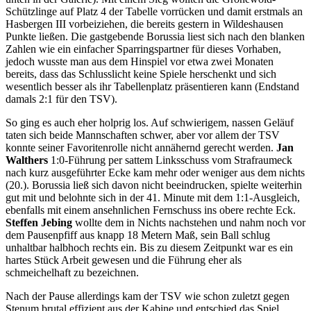
Schützlinge auf Platz 4 der Tabelle vorrücken und damit erstmals an
Hasbergen III vorbeiziehen, die bereits gestern in Wildeshausen
Punkte ließen. Die gastgebende Borussia liest sich nach den blanken
Zahlen wie ein einfacher Sparringspartner für dieses Vorhaben,
jedoch wusste man aus dem Hinspiel vor etwa zwei Monaten
bereits, dass das Schlusslicht keine Spiele herschenkt und sich
wesentlich besser als ihr Tabellenplatz präsentieren kann (Endstand
damals 2:1 für den TSV).
So ging es auch eher holprig los. Auf schwierigem, nassen Geläuf
taten sich beide Mannschaften schwer, aber vor allem der TSV
konnte seiner Favoritenrolle nicht annähernd gerecht werden.
Jan
Walthers
1:0-Führung per sattem Linksschuss vom Strafraumeck
nach kurz ausgeführter Ecke kam mehr oder weniger aus dem nichts
(20.). Borussia ließ sich davon nicht beeindrucken, spielte weiterhin
gut mit und belohnte sich in der 41. Minute mit dem 1:1-Ausgleich,
ebenfalls mit einem ansehnlichen Fernschuss ins obere rechte Eck.
Steffen Jebing
wollte dem in Nichts nachstehen und nahm noch vor
dem Pausenpfiff aus knapp 18 Metern Maß, sein Ball schlug
unhaltbar halbhoch rechts ein. Bis zu diesem Zeitpunkt war es ein
hartes Stück Arbeit gewesen und die Führung eher als
schmeichelhaft zu bezeichnen.
Nach der Pause allerdings kam der TSV wie schon zuletzt gegen
Stenum brutal effizient aus der Kabine und entschied das Spiel