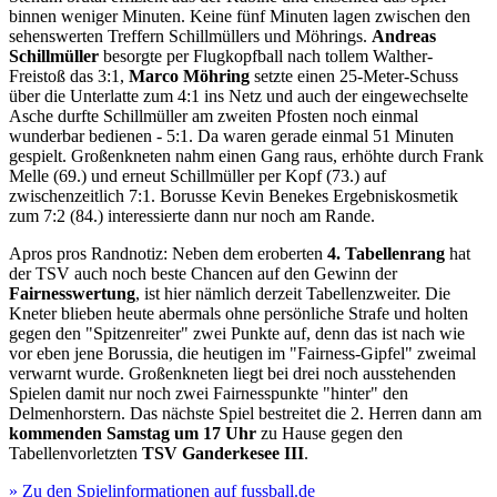
binnen weniger Minuten. Keine fünf Minuten lagen zwischen den
sehenswerten Treffern Schillmüllers und Möhrings.
Andreas
Schillmüller
besorgte per Flugkopfball nach tollem Walther-
Freistoß das 3:1,
Marco Möhring
setzte einen 25-Meter-Schuss
über die Unterlatte zum 4:1 ins Netz und auch der eingewechselte
Asche durfte Schillmüller am zweiten Pfosten noch einmal
wunderbar bedienen - 5:1. Da waren gerade einmal 51 Minuten
gespielt. Großenkneten nahm einen Gang raus, erhöhte durch Frank
Melle (69.) und erneut Schillmüller per Kopf (73.) auf
zwischenzeitlich 7:1. Borusse Kevin Benekes Ergebniskosmetik
zum 7:2 (84.) interessierte dann nur noch am Rande.
Apros pros Randnotiz: Neben dem eroberten
4. Tabellenrang
hat
der TSV auch noch beste Chancen auf den Gewinn der
Fairnesswertung
, ist hier nämlich derzeit Tabellenzweiter. Die
Kneter blieben heute abermals ohne persönliche Strafe und holten
gegen den "Spitzenreiter" zwei Punkte auf, denn das ist nach wie
vor eben jene Borussia, die heutigen im "Fairness-Gipfel" zweimal
verwarnt wurde. Großenkneten liegt bei drei noch ausstehenden
Spielen damit nur noch zwei Fairnesspunkte "hinter" den
Delmenhorstern. Das nächste Spiel bestreitet die 2. Herren dann am
kommenden Samstag um 17 Uhr
zu Hause gegen den
Tabellenvorletzten
TSV Ganderkesee III
.
» Zu den Spielinformationen auf fussball.de