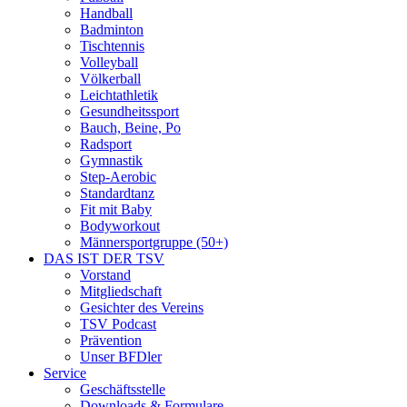
Handball
Badminton
Tischtennis
Volleyball
Völkerball
Leichtathletik
Gesundheitssport
Bauch, Beine, Po
Radsport
Gymnastik
Step-Aerobic
Standardtanz
Fit mit Baby
Bodyworkout
Männersportgruppe (50+)
DAS IST DER TSV
Vorstand
Mitgliedschaft
Gesichter des Vereins
TSV Podcast
Prävention
Unser BFDler
Service
Geschäftsstelle
Downloads & Formulare