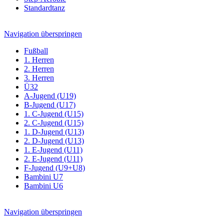
Standardtanz
Navigation überspringen
Fußball
1. Herren
2. Herren
3. Herren
Ü32
A-Jugend (U19)
B-Jugend (U17)
1. C-Jugend (U15)
2. C-Jugend (U15)
1. D-Jugend (U13)
2. D-Jugend (U13)
1. E-Jugend (U11)
2. E-Jugend (U11)
F-Jugend (U9+U8)
Bambini U7
Bambini U6
Navigation überspringen