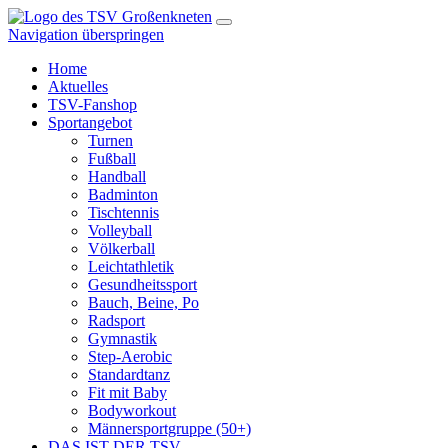
Navigation überspringen
Home
Aktuelles
TSV-Fanshop
Sportangebot
Turnen
Fußball
Handball
Badminton
Tischtennis
Volleyball
Völkerball
Leichtathletik
Gesundheitssport
Bauch, Beine, Po
Radsport
Gymnastik
Step-Aerobic
Standardtanz
Fit mit Baby
Bodyworkout
Männersportgruppe (50+)
DAS IST DER TSV