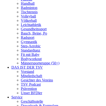
Handball
Badminton
Tischtennis
Volleyball
Völkerball
Leichtathletik
Gesundheitssport
Bauch, Beine, Po
Radsport
Gymnastik
Step-Aerobic
Standardtanz
Fit mit Baby
Bodyworkout
Männersportgruppe (50+)
DAS IST DER TSV
Vorstand
Mitgliedschaft
Gesichter des Vereins
TSV Podcast
Prävention
Unser BFDler
Service
Geschäftsstelle
Downloads & Formulare