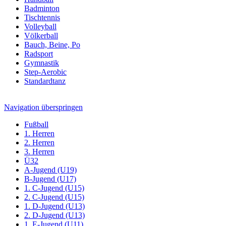
Badminton
Tischtennis
Volleyball
Völkerball
Bauch, Beine, Po
Radsport
Gymnastik
Step-Aerobic
Standardtanz
Navigation überspringen
Fußball
1. Herren
2. Herren
3. Herren
Ü32
A-Jugend (U19)
B-Jugend (U17)
1. C-Jugend (U15)
2. C-Jugend (U15)
1. D-Jugend (U13)
2. D-Jugend (U13)
1. E-Jugend (U11)