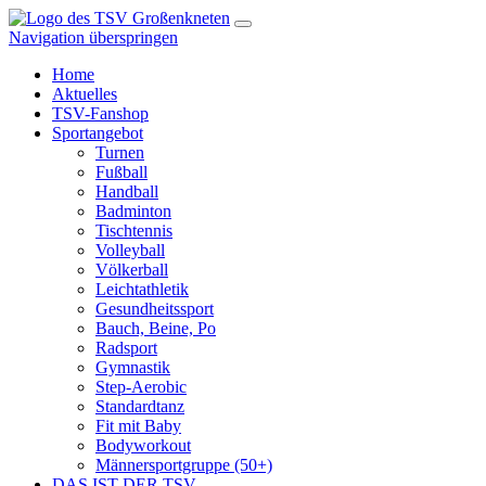
Navigation überspringen
Home
Aktuelles
TSV-Fanshop
Sportangebot
Turnen
Fußball
Handball
Badminton
Tischtennis
Volleyball
Völkerball
Leichtathletik
Gesundheitssport
Bauch, Beine, Po
Radsport
Gymnastik
Step-Aerobic
Standardtanz
Fit mit Baby
Bodyworkout
Männersportgruppe (50+)
DAS IST DER TSV