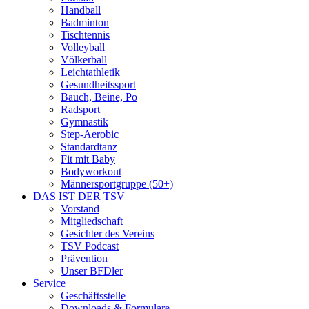
Handball
Badminton
Tischtennis
Volleyball
Völkerball
Leichtathletik
Gesundheitssport
Bauch, Beine, Po
Radsport
Gymnastik
Step-Aerobic
Standardtanz
Fit mit Baby
Bodyworkout
Männersportgruppe (50+)
DAS IST DER TSV
Vorstand
Mitgliedschaft
Gesichter des Vereins
TSV Podcast
Prävention
Unser BFDler
Service
Geschäftsstelle
Downloads & Formulare