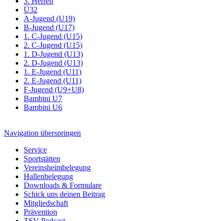
3. Herren
Ü32
A-Jugend (U19)
B-Jugend (U17)
1. C-Jugend (U15)
2. C-Jugend (U15)
1. D-Jugend (U13)
2. D-Jugend (U13)
1. E-Jugend (U11)
2. E-Jugend (U11)
F-Jugend (U9+U8)
Bambini U7
Bambini U6
Navigation überspringen
Service
Sportstätten
Vereinsheimbelegung
Hallenbelegung
Downloads & Formulare
Schick uns deinen Beitrag
Mitgliedschaft
Prävention
TSV Podcast