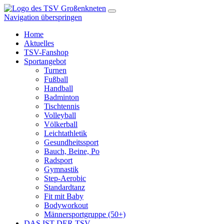
Navigation überspringen
Home
Aktuelles
TSV-Fanshop
Sportangebot
Turnen
Fußball
Handball
Badminton
Tischtennis
Volleyball
Völkerball
Leichtathletik
Gesundheitssport
Bauch, Beine, Po
Radsport
Gymnastik
Step-Aerobic
Standardtanz
Fit mit Baby
Bodyworkout
Männersportgruppe (50+)
DAS IST DER TSV