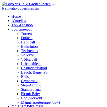
Navigation überspringen
Home
Aktuelles
TSV-Fanshop
Sportangebot
Turnen
Fußball
Handball
Badminton
Tischtennis
Volleyball
Völkerball
Leichtathletik
Gesundheitssport
Bauch, Beine, Po
Radsport
Gymnastik
Step-Aerobic
Standardtanz
Fit mit Baby
Bodyworkout
Männersportgruppe (50+)
DAS IST DER TSV