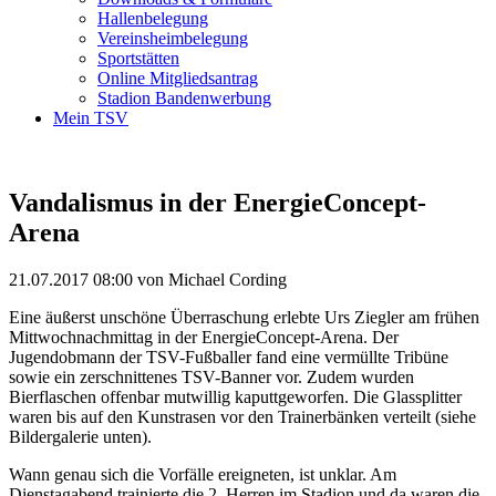
Hallenbelegung
Vereinsheimbelegung
Sportstätten
Online Mitgliedsantrag
Stadion Bandenwerbung
Mein TSV
Vandalismus in der EnergieConcept-
Arena
21.07.2017 08:00
von Michael Cording
Eine äußerst unschöne Überraschung erlebte Urs Ziegler am frühen
Mittwochnachmittag in der EnergieConcept-Arena. Der
Jugendobmann der TSV-Fußballer fand eine vermüllte Tribüne
sowie ein zerschnittenes TSV-Banner vor. Zudem wurden
Bierflaschen offenbar mutwillig kaputtgeworfen. Die Glassplitter
waren bis auf den Kunstrasen vor den Trainerbänken verteilt (siehe
Bildergalerie unten).
Wann genau sich die Vorfälle ereigneten, ist unklar. Am
Dienstagabend trainierte die 2. Herren im Stadion und da waren die