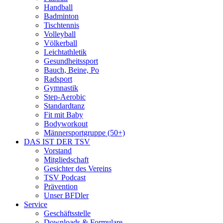
Handball
Badminton
Tischtennis
Volleyball
Völkerball
Leichtathletik
Gesundheitssport
Bauch, Beine, Po
Radsport
Gymnastik
Step-Aerobic
Standardtanz
Fit mit Baby
Bodyworkout
Männersportgruppe (50+)
DAS IST DER TSV
Vorstand
Mitgliedschaft
Gesichter des Vereins
TSV Podcast
Prävention
Unser BFDler
Service
Geschäftsstelle
Downloads & Formulare