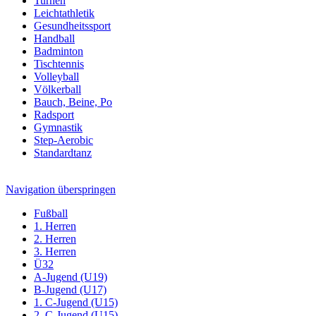
Turnen
Leichtathletik
Gesundheitssport
Handball
Badminton
Tischtennis
Volleyball
Völkerball
Bauch, Beine, Po
Radsport
Gymnastik
Step-Aerobic
Standardtanz
Navigation überspringen
Fußball
1. Herren
2. Herren
3. Herren
Ü32
A-Jugend (U19)
B-Jugend (U17)
1. C-Jugend (U15)
2. C-Jugend (U15)