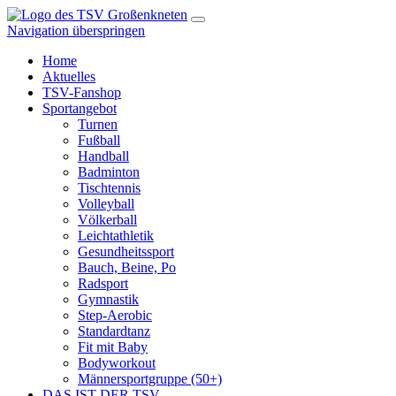
Navigation überspringen
Home
Aktuelles
TSV-Fanshop
Sportangebot
Turnen
Fußball
Handball
Badminton
Tischtennis
Volleyball
Völkerball
Leichtathletik
Gesundheitssport
Bauch, Beine, Po
Radsport
Gymnastik
Step-Aerobic
Standardtanz
Fit mit Baby
Bodyworkout
Männersportgruppe (50+)
DAS IST DER TSV