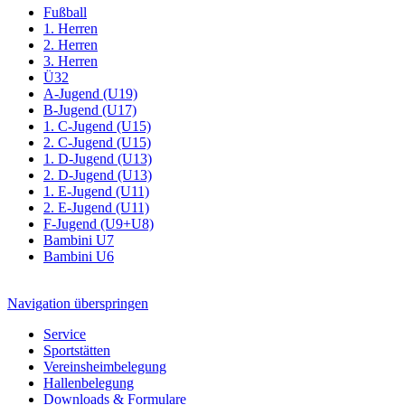
Fußball
1. Herren
2. Herren
3. Herren
Ü32
A-Jugend (U19)
B-Jugend (U17)
1. C-Jugend (U15)
2. C-Jugend (U15)
1. D-Jugend (U13)
2. D-Jugend (U13)
1. E-Jugend (U11)
2. E-Jugend (U11)
F-Jugend (U9+U8)
Bambini U7
Bambini U6
Navigation überspringen
Service
Sportstätten
Vereinsheimbelegung
Hallenbelegung
Downloads & Formulare