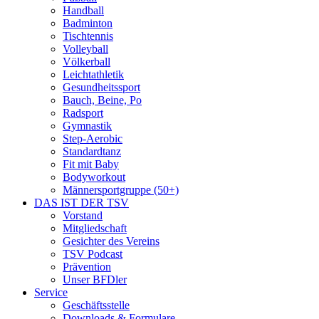
Handball
Badminton
Tischtennis
Volleyball
Völkerball
Leichtathletik
Gesundheitssport
Bauch, Beine, Po
Radsport
Gymnastik
Step-Aerobic
Standardtanz
Fit mit Baby
Bodyworkout
Männersportgruppe (50+)
DAS IST DER TSV
Vorstand
Mitgliedschaft
Gesichter des Vereins
TSV Podcast
Prävention
Unser BFDler
Service
Geschäftsstelle
Downloads & Formulare