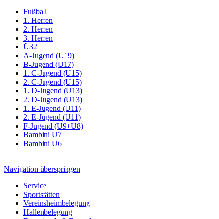
Fußball
1. Herren
2. Herren
3. Herren
Ü32
A-Jugend (U19)
B-Jugend (U17)
1. C-Jugend (U15)
2. C-Jugend (U15)
1. D-Jugend (U13)
2. D-Jugend (U13)
1. E-Jugend (U11)
2. E-Jugend (U11)
F-Jugend (U9+U8)
Bambini U7
Bambini U6
Navigation überspringen
Service
Sportstätten
Vereinsheimbelegung
Hallenbelegung