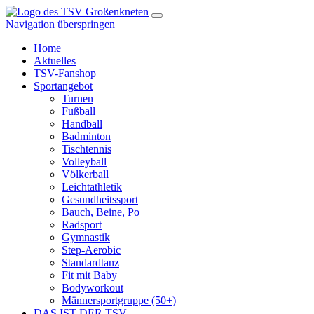
Navigation überspringen
Home
Aktuelles
TSV-Fanshop
Sportangebot
Turnen
Fußball
Handball
Badminton
Tischtennis
Volleyball
Völkerball
Leichtathletik
Gesundheitssport
Bauch, Beine, Po
Radsport
Gymnastik
Step-Aerobic
Standardtanz
Fit mit Baby
Bodyworkout
Männersportgruppe (50+)
DAS IST DER TSV