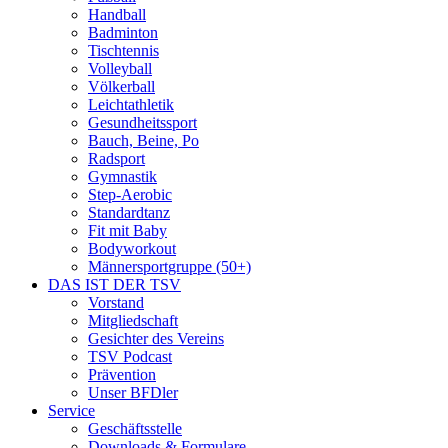
Handball
Badminton
Tischtennis
Volleyball
Völkerball
Leichtathletik
Gesundheitssport
Bauch, Beine, Po
Radsport
Gymnastik
Step-Aerobic
Standardtanz
Fit mit Baby
Bodyworkout
Männersportgruppe (50+)
DAS IST DER TSV
Vorstand
Mitgliedschaft
Gesichter des Vereins
TSV Podcast
Prävention
Unser BFDler
Service
Geschäftsstelle
Downloads & Formulare