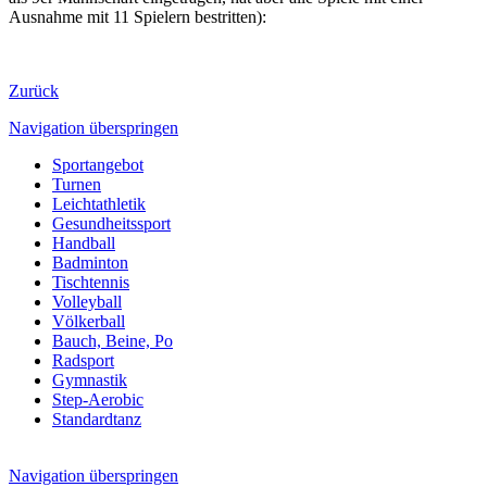
Ausnahme mit 11 Spielern bestritten):
Zurück
Navigation überspringen
Sportangebot
Turnen
Leichtathletik
Gesundheitssport
Handball
Badminton
Tischtennis
Volleyball
Völkerball
Bauch, Beine, Po
Radsport
Gymnastik
Step-Aerobic
Standardtanz
Navigation überspringen