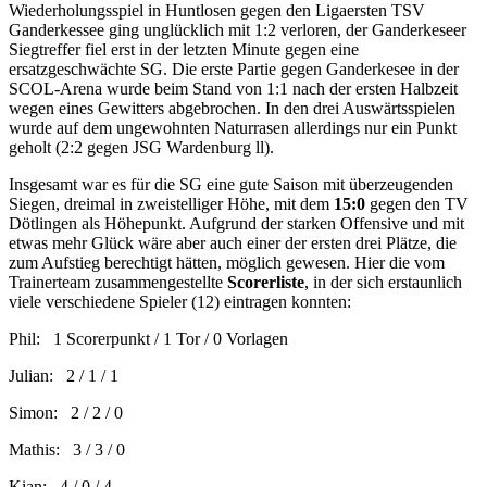
Wiederholungsspiel in Huntlosen gegen den Ligaersten TSV
Ganderkessee ging unglücklich mit 1:2 verloren, der Ganderkeseer
Siegtreffer fiel erst in der letzten Minute gegen eine
ersatzgeschwächte SG. Die erste Partie gegen Ganderkesee in der
SCOL-Arena wurde beim Stand von 1:1 nach der ersten Halbzeit
wegen eines Gewitters abgebrochen. In den drei Auswärtsspielen
wurde auf dem ungewohnten Naturrasen allerdings nur ein Punkt
geholt (2:2 gegen JSG Wardenburg ll).
Insgesamt war es für die SG eine gute Saison mit überzeugenden
Siegen, dreimal in zweistelliger Höhe, mit dem
15:0
gegen den TV
Dötlingen als Höhepunkt. Aufgrund der starken Offensive und mit
etwas mehr Glück wäre aber auch einer der ersten drei Plätze, die
zum Aufstieg berechtigt hätten, möglich gewesen. Hier die vom
Trainerteam zusammengestellte
Scorerliste
, in der sich erstaunlich
viele verschiedene Spieler (12) eintragen konnten:
Phil: 1 Scorerpunkt / 1 Tor / 0 Vorlagen
Julian: 2 / 1 / 1
Simon: 2 / 2 / 0
Mathis: 3 / 3 / 0
Kian: 4 / 0 / 4