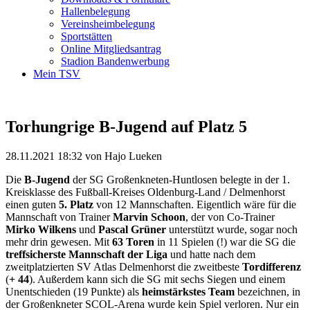
Hallenbelegung
Vereinsheimbelegung
Sportstätten
Online Mitgliedsantrag
Stadion Bandenwerbung
Mein TSV
Torhungrige B-Jugend auf Platz 5
28.11.2021 18:32
von Hajo Lueken
Die
B-Jugend
der SG Großenkneten-Huntlosen belegte in der 1.
Kreisklasse des Fußball-Kreises Oldenburg-Land / Delmenhorst
einen guten
5. Platz
von 12 Mannschaften. Eigentlich wäre für die
Mannschaft von Trainer
Marvin Schoon
, der von Co-Trainer
Mirko Wilkens
und
Pascal Grüner
unterstützt wurde, sogar noch
mehr drin gewesen. Mit
63 Toren
in 11 Spielen (!) war die SG die
treffsicherste Mannschaft der Liga
und hatte nach dem
zweitplatzierten SV Atlas Delmenhorst die zweitbeste
Tordifferenz
(
+ 44
). Außerdem kann sich die SG mit sechs Siegen und einem
Unentschieden (19 Punkte) als
heimstärkstes Team
bezeichnen, in
der Großenkneter SCOL-Arena wurde kein Spiel verloren. Nur ein