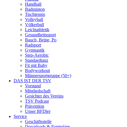
Handball
Badminton
Tischtennis
Volleyball
Völkerball
Leichtathletik
Gesundheitssport
Bauch, Beine, Po
Radsport
Gymnastik
Step-Aerobic
Standardtanz
Fit mit Baby
Bodyworkout
Männersportgruppe (50+)
DAS IST DER TSV
Vorstand
Mitgliedschaft
Gesichter des Vereins
TSV Podcast
Prävention
Unser BFDler
Service
Geschäftsstelle
Downloads & Formulare