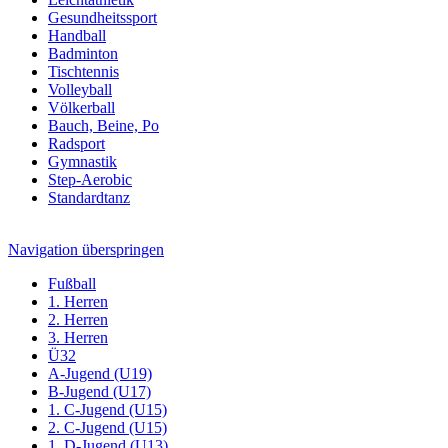
Gesundheitssport
Handball
Badminton
Tischtennis
Volleyball
Völkerball
Bauch, Beine, Po
Radsport
Gymnastik
Step-Aerobic
Standardtanz
Navigation überspringen
Fußball
1. Herren
2. Herren
3. Herren
Ü32
A-Jugend (U19)
B-Jugend (U17)
1. C-Jugend (U15)
2. C-Jugend (U15)
1. D-Jugend (U13)