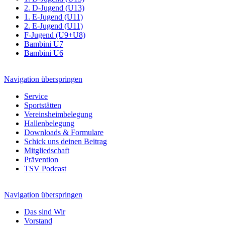
2. D-Jugend (U13)
1. E-Jugend (U11)
2. E-Jugend (U11)
F-Jugend (U9+U8)
Bambini U7
Bambini U6
Navigation überspringen
Service
Sportstätten
Vereinsheimbelegung
Hallenbelegung
Downloads & Formulare
Schick uns deinen Beitrag
Mitgliedschaft
Prävention
TSV Podcast
Navigation überspringen
Das sind Wir
Vorstand