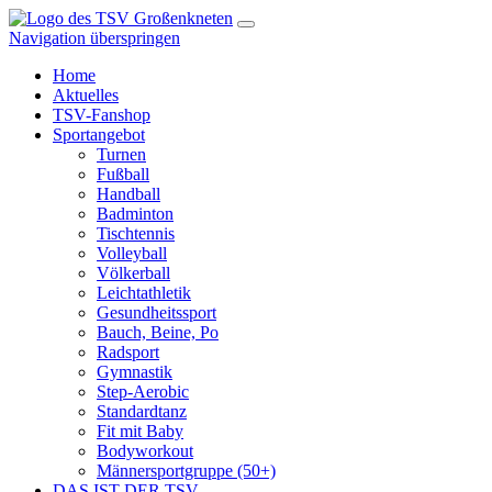
Navigation überspringen
Home
Aktuelles
TSV-Fanshop
Sportangebot
Turnen
Fußball
Handball
Badminton
Tischtennis
Volleyball
Völkerball
Leichtathletik
Gesundheitssport
Bauch, Beine, Po
Radsport
Gymnastik
Step-Aerobic
Standardtanz
Fit mit Baby
Bodyworkout
Männersportgruppe (50+)
DAS IST DER TSV