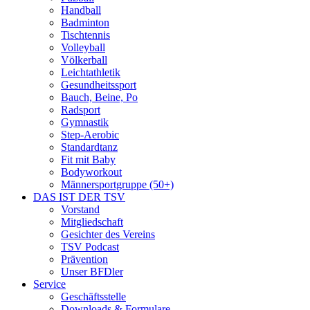
Handball
Badminton
Tischtennis
Volleyball
Völkerball
Leichtathletik
Gesundheitssport
Bauch, Beine, Po
Radsport
Gymnastik
Step-Aerobic
Standardtanz
Fit mit Baby
Bodyworkout
Männersportgruppe (50+)
DAS IST DER TSV
Vorstand
Mitgliedschaft
Gesichter des Vereins
TSV Podcast
Prävention
Unser BFDler
Service
Geschäftsstelle
Downloads & Formulare