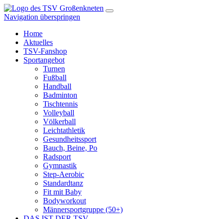
Navigation überspringen
Home
Aktuelles
TSV-Fanshop
Sportangebot
Turnen
Fußball
Handball
Badminton
Tischtennis
Volleyball
Völkerball
Leichtathletik
Gesundheitssport
Bauch, Beine, Po
Radsport
Gymnastik
Step-Aerobic
Standardtanz
Fit mit Baby
Bodyworkout
Männersportgruppe (50+)
DAS IST DER TSV