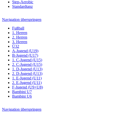
Step-Aerobic
Standardtanz
Navigation überspringen
Fußball
1. Herren
2. Herren
3. Herren
Ü32
A-Jugend (U19)
B-Jugend (U17)
1. C-Jugend (U15)
2. C-Jugend (U15)
1. D-Jugend (U13)
2. D-Jugend (U13)
1. E-Jugend (U11)
2. E-Jugend (U11)
F-Jugend (U9+U8)
Bambini U7
Bambini U6
Navigation überspringen