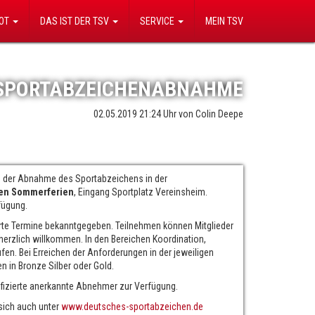
BOT
DAS IST DER TSV
SERVICE
MEIN TSV
SPORTABZEICHENABNAHME
02.05.2019 21:24
von Colin Deepe
d der Abnahme des Sportabzeichens in der
den Sommerferien
, Eingang Sportplatz Vereinsheim.
fügung.
te Termine bekanntgegeben. Teilnehmen können Mitglieder
herzlich willkommen. In den Bereichen Koordination,
üfen. Bei Erreichen der Anforderungen in der jeweiligen
 in Bronze Silber oder Gold.
lifizierte anerkannte Abnehmer zur Verfügung.
sich auch unter
www.deutsches-sportabzeichen.de