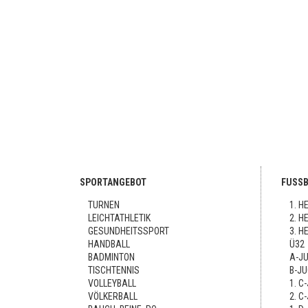
SPORTANGEBOT
FUSSB
TURNEN
1. H
LEICHTATHLETIK
2. H
GESUNDHEITSSPORT
3. H
HANDBALL
Ü32
BADMINTON
A-JU
TISCHTENNIS
B-JU
VOLLEYBALL
1. C
VÖLKERBALL
2. C