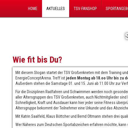
Navigation
überspringen
HOME
AKTUELLES
TSV-FANSHOP
SPORTANGE
Wie fit bis Du?
Mit diesem Slogan startet der TSV Großenkneten mit dem Training un
EnergieConceptArena. Treff ist
jeden Montag ab 18.oo Uhr bis zu 
Außerdem stehen die Samstage 01. und 15. Juni ab 11.00 Uhr zur Ver
Für die Disziplinen Radfahren und Schwimmen werden noch gesonder
aller Altersgruppen des TSV Großenkneten, auch Nichtmitglieder sind 
Schnelligkeit, Kraft und Ausdauer kann hier jeder seine Fitness überpr
Altersgruppe bekommt der Teilnehmer eine Urkunde und das Abzeichen
Mit Katrin Saalfeld, Klaus Böttcher und Bernd Oltmann stehen drei qua
Wer Näheres zum Deutschen Sportabzeichen erfahren möchte, kann 