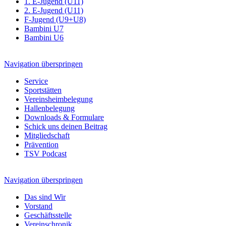
1. E-Jugend (U11)
2. E-Jugend (U11)
F-Jugend (U9+U8)
Bambini U7
Bambini U6
Navigation überspringen
Service
Sportstätten
Vereinsheimbelegung
Hallenbelegung
Downloads & Formulare
Schick uns deinen Beitrag
Mitgliedschaft
Prävention
TSV Podcast
Navigation überspringen
Das sind Wir
Vorstand
Geschäftsstelle
Vereinschronik