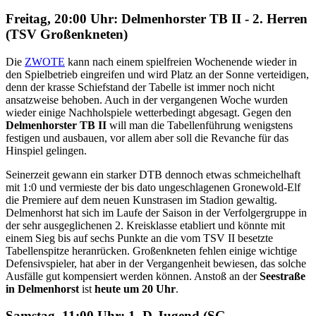
Freitag, 20:00 Uhr: Delmenhorster TB II - 2. Herren
(TSV Großenkneten)
Die
ZWOTE
kann nach einem spielfreien Wochenende wieder in
den Spielbetrieb eingreifen und wird Platz an der Sonne verteidigen,
denn der krasse Schiefstand der Tabelle ist immer noch nicht
ansatzweise behoben. Auch in der vergangenen Woche wurden
wieder einige Nachholspiele wetterbedingt abgesagt. Gegen den
Delmenhorster TB II
will man die Tabellenführung wenigstens
festigen und ausbauen, vor allem aber soll die Revanche für das
Hinspiel gelingen.
Seinerzeit gewann ein starker DTB dennoch etwas schmeichelhaft
mit 1:0 und vermieste der bis dato ungeschlagenen Gronewold-Elf
die Premiere auf dem neuen Kunstrasen im Stadion gewaltig.
Delmenhorst hat sich im Laufe der Saison in der Verfolgergruppe in
der sehr ausgeglichenen 2. Kreisklasse etabliert und könnte mit
einem Sieg bis auf sechs Punkte an die vom TSV II besetzte
Tabellenspitze heranrücken. Großenkneten fehlen einige wichtige
Defensivspieler, hat aber in der Vergangenheit bewiesen, das solche
Ausfälle gut kompensiert werden können. Anstoß an der
Seestraße
in Delmenhorst
ist
heute um 20 Uhr
.
Samstag, 11:00 Uhr: 1. D-Jugend (SG