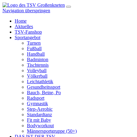
Navigation überspringen
Home
Aktuelles
TSV-Fanshop
Sportangebot
Turnen
Fußball
Handball
Badminton
Tischtennis
Volleyball
Völkerball
Leichtathletik
Gesundheitssport
Bauch, Beine, Po
Radsport
Gymnastik
Step-Aerobic
Standardtanz
Fit mit Baby
Bodyworkout
Männersportgruppe (50+)
DAS IST DER TSV