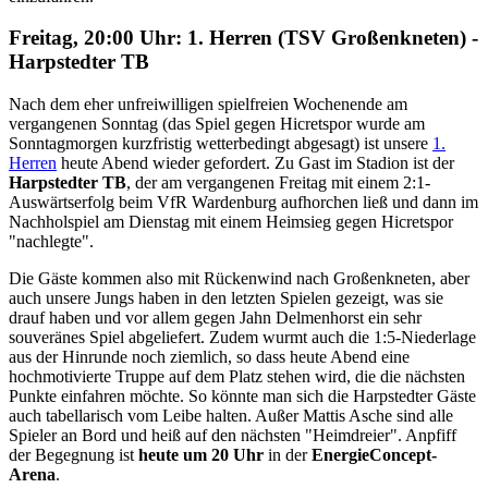
Freitag, 20:00 Uhr: 1. Herren (TSV Großenkneten) -
Harpstedter TB
Nach dem eher unfreiwilligen spielfreien Wochenende am
vergangenen Sonntag (das Spiel gegen Hicretspor wurde am
Sonntagmorgen kurzfristig wetterbedingt abgesagt) ist unsere
1.
Herren
heute Abend wieder gefordert. Zu Gast im Stadion ist der
Harpstedter TB
, der am vergangenen Freitag mit einem 2:1-
Auswärtserfolg beim VfR Wardenburg aufhorchen ließ und dann im
Nachholspiel am Dienstag mit einem Heimsieg gegen Hicretspor
"nachlegte".
Die Gäste kommen also mit Rückenwind nach Großenkneten, aber
auch unsere Jungs haben in den letzten Spielen gezeigt, was sie
drauf haben und vor allem gegen Jahn Delmenhorst ein sehr
souveränes Spiel abgeliefert. Zudem wurmt auch die 1:5-Niederlage
aus der Hinrunde noch ziemlich, so dass heute Abend eine
hochmotivierte Truppe auf dem Platz stehen wird, die die nächsten
Punkte einfahren möchte. So könnte man sich die Harpstedter Gäste
auch tabellarisch vom Leibe halten. Außer Mattis Asche sind alle
Spieler an Bord und heiß auf den nächsten "Heimdreier". Anpfiff
der Begegnung ist
heute um 20 Uhr
in der
EnergieConcept-
Arena
.