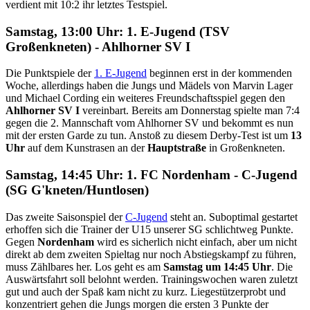
verdient mit 10:2 ihr letztes Testspiel.
Samstag, 13:00 Uhr: 1. E-Jugend (TSV
Großenkneten) - Ahlhorner SV I
Die Punktspiele der
1. E-Jugend
beginnen erst in der kommenden
Woche, allerdings haben die Jungs und Mädels von Marvin Lager
und Michael Cording ein weiteres Freundschaftsspiel gegen den
Ahlhorner SV I
vereinbart. Bereits am Donnerstag spielte man 7:4
gegen die 2. Mannschaft vom Ahlhorner SV und bekommt es nun
mit der ersten Garde zu tun. Anstoß zu diesem Derby-Test ist um
13
Uhr
auf dem Kunstrasen an der
Hauptstraße
in Großenkneten.
Samstag, 14:45 Uhr: 1. FC Nordenham - C-Jugend
(SG G'kneten/Huntlosen)
Das zweite Saisonspiel der
C-Jugend
steht an. Suboptimal gestartet
erhoffen sich die Trainer der U15 unserer SG schlichtweg Punkte.
Gegen
Nordenham
wird es sicherlich nicht einfach, aber um nicht
direkt ab dem zweiten Spieltag nur noch Abstiegskampf zu führen,
muss Zählbares her. Los geht es am
Samstag um 14:45 Uhr
. Die
Auswärtsfahrt soll belohnt werden. Trainingswochen waren zuletzt
gut und auch der Spaß kam nicht zu kurz. Liegestützerprobt und
konzentriert gehen die Jungs morgen die ersten 3 Punkte der