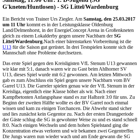
G'kneten/Huntlosen) - SG Littel/​Wardenburg
Ein Bericht von Trainer Urs Ziegler. Am
Samstag, den 25.03.2017
um 11 Uhr
kommt es in der Leistungsklasse Oldenburg
Land/Delmenhorst, in der EnergieConcept Arena in Großenkneten
gleich zu einem Lokalderby gegen unsere Nachbarn der
SG
Littel/Wardenburg
.Nach einer bärenstarken Vorbereitung ist die
U13
für die Saison gut gerüstet. In drei Testspielen konnte sich die
Mannschaft ohne Probleme durchsetzen.
Das erste Spiel gegen den Kreisligisten VfL Stenum U13 gewannen
wir klar mit 5:1, danach waren wir zu Gast beim Ahlhorner SV
U13, dieses Spiel wurde mit 6:2 gewonnen. Am letzten Mittwoch
gab es zum Abschluss ein Spiel gegen unsere Nachbarn vom BV
Garrel U13. Die Garreler spielen genau wie der VfL Stenum in der
Kreisliga, eigentlich eine Klasse höher als wir. Nach einer
Kampfbetonten Anfangsphase stand es zur Halbzeit 3:0 für uns. Zu
Beginn der zweiten Hälfte wollte es der BV Garrel noch einmal
wissen und kam zu einigen Torchancen. Die Abwehr stand sicher
und lies zunächst kein Gegentor zu. Nach der ersten Drangperiode
der Gäste schlug die SG in gewohnter Weise zu und es stand schnell
8:0. Nach einigen Wechseln und dem hohen Spielstand ging die
Konzentration etwas verloren und wir bekamen zwei Gegentreffer.
Die Jungs waren nun wieder wach und am Ende gewann die SG