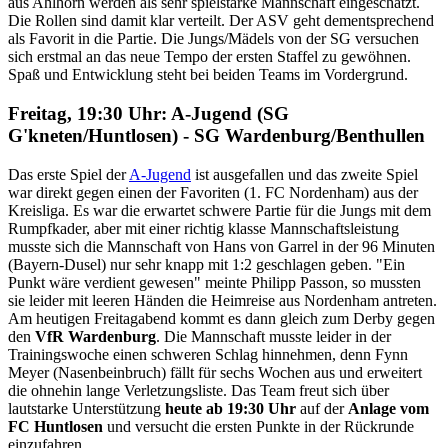
aus Ahlhorn werden als sehr spielstarke Mannschaft eingeschätzt.
Die Rollen sind damit klar verteilt. Der ASV geht dementsprechend
als Favorit in die Partie. Die Jungs/Mädels von der SG versuchen
sich erstmal an das neue Tempo der ersten Staffel zu gewöhnen.
Spaß und Entwicklung steht bei beiden Teams im Vordergrund.
Freitag, 19:30 Uhr: A-Jugend (SG
G'kneten/Huntlosen) - SG Wardenburg/​Benthullen
Das erste Spiel der
A-Jugend
ist ausgefallen und das zweite Spiel
war direkt gegen einen der Favoriten (1. FC Nordenham) aus der
Kreisliga. Es war die erwartet schwere Partie für die Jungs mit dem
Rumpfkader, aber mit einer richtig klasse Mannschaftsleistung
musste sich die Mannschaft von Hans von Garrel in der 96 Minuten
(Bayern-Dusel) nur sehr knapp mit 1:2 geschlagen geben. "Ein
Punkt wäre verdient gewesen" meinte Philipp Passon, so mussten
sie leider mit leeren Händen die Heimreise aus Nordenham antreten.
Am heutigen Freitagabend kommt es dann gleich zum Derby gegen
den
VfR Wardenburg
. Die Mannschaft musste leider in der
Trainingswoche einen schweren Schlag hinnehmen, denn Fynn
Meyer (Nasenbeinbruch) fällt für sechs Wochen aus und erweitert
die ohnehin lange Verletzungsliste. Das Team freut sich über
lautstarke Unterstützung
heute ab 19:30 Uhr
auf der
Anlage vom
FC Huntlosen
und versucht die ersten Punkte in der Rückrunde
einzufahren.