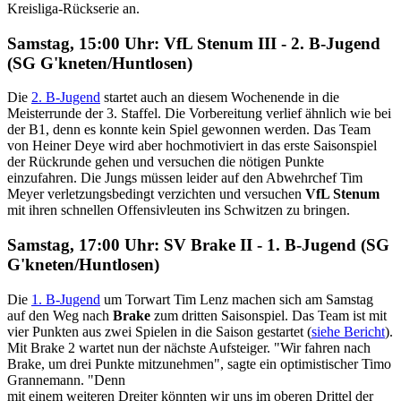
Kreisliga-Rückserie an.
Samstag, 15:00 Uhr: VfL Stenum III - 2. B-Jugend
(SG G'kneten/Huntlosen)
Die
2. B-Jugend
startet auch an diesem Wochenende in die
Meisterrunde der 3. Staffel. Die Vorbereitung verlief ähnlich wie bei
der B1, denn es konnte kein Spiel gewonnen werden. Das Team
von Heiner Deye wird aber hochmotiviert in das erste Saisonspiel
der Rückrunde gehen und versuchen die nötigen Punkte
einzufahren. Die Jungs müssen leider auf den Abwehrchef Tim
Meyer verletzungsbedingt verzichten und versuchen
VfL Stenum
mit ihren schnellen Offensivleuten ins Schwitzen zu bringen.
Samstag, 17:00 Uhr: SV Brake II - 1. B-Jugend (SG
G'kneten/Huntlosen)
Die
1. B-Jugend
um Torwart Tim Lenz machen sich am Samstag
auf den Weg nach
Brake
zum dritten Saisonspiel. Das Team ist mit
vier Punkten aus zwei Spielen in die Saison gestartet (
siehe Bericht
).
Mit Brake 2 wartet nun der nächste Aufsteiger. "Wir fahren nach
Brake, um drei Punkte mitzunehmen", sagte ein optimistischer Timo
Grannemann. "Denn
mit einem weiteren Dreiter könnten wir uns im oberen Drittel der