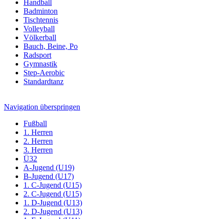
Handball
Badminton
Tischtennis
Volleyball
Völkerball
Bauch, Beine, Po
Radsport
Gymnastik
Step-Aerobic
Standardtanz
Navigation überspringen
Fußball
1. Herren
2. Herren
3. Herren
Ü32
A-Jugend (U19)
B-Jugend (U17)
1. C-Jugend (U15)
2. C-Jugend (U15)
1. D-Jugend (U13)
2. D-Jugend (U13)