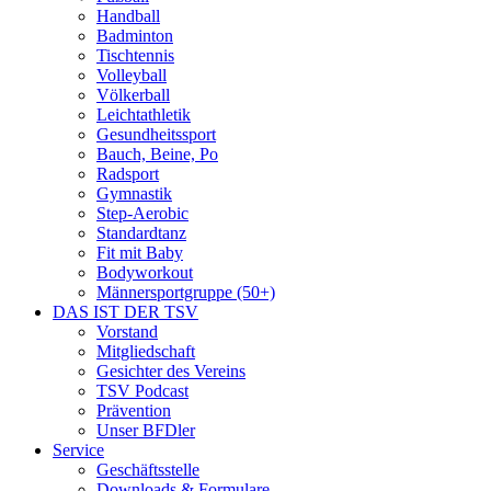
Handball
Badminton
Tischtennis
Volleyball
Völkerball
Leichtathletik
Gesundheitssport
Bauch, Beine, Po
Radsport
Gymnastik
Step-Aerobic
Standardtanz
Fit mit Baby
Bodyworkout
Männersportgruppe (50+)
DAS IST DER TSV
Vorstand
Mitgliedschaft
Gesichter des Vereins
TSV Podcast
Prävention
Unser BFDler
Service
Geschäftsstelle
Downloads & Formulare