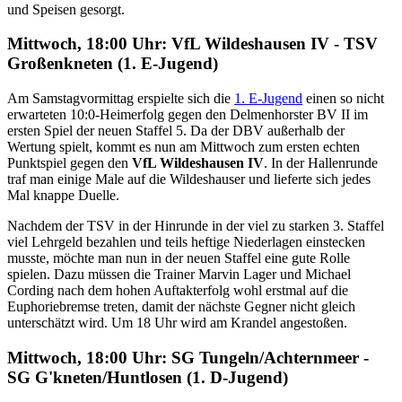
und Speisen gesorgt.
Mittwoch, 18:00 Uhr: VfL Wildeshausen IV - TSV
Großenkneten (1. E-Jugend)
Am Samstagvormittag erspielte sich die
1. E-Jugend
einen so nicht
erwarteten 10:0-Heimerfolg gegen den Delmenhorster BV II im
ersten Spiel der neuen Staffel 5. Da der DBV außerhalb der
Wertung spielt, kommt es nun am Mittwoch zum ersten echten
Punktspiel gegen den
VfL Wildeshausen IV
. In der Hallenrunde
traf man einige Male auf die Wildeshauser und lieferte sich jedes
Mal knappe Duelle.
Nachdem der TSV in der Hinrunde in der viel zu starken 3. Staffel
viel Lehrgeld bezahlen und teils heftige Niederlagen einstecken
musste, möchte man nun in der neuen Staffel eine gute Rolle
spielen. Dazu müssen die Trainer Marvin Lager und Michael
Cording nach dem hohen Auftakterfolg wohl erstmal auf die
Euphoriebremse treten, damit der nächste Gegner nicht gleich
unterschätzt wird. Um 18 Uhr wird am Krandel angestoßen.
Mittwoch, 18:00 Uhr: SG Tungeln/​Achternmeer -
SG G'kneten/Huntlosen (1. D-Jugend)