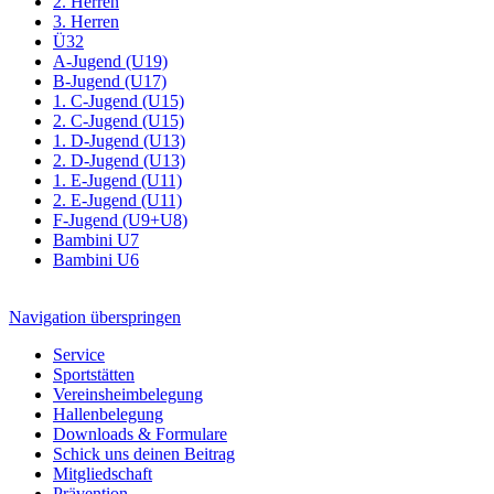
2. Herren
3. Herren
Ü32
A-Jugend (U19)
B-Jugend (U17)
1. C-Jugend (U15)
2. C-Jugend (U15)
1. D-Jugend (U13)
2. D-Jugend (U13)
1. E-Jugend (U11)
2. E-Jugend (U11)
F-Jugend (U9+U8)
Bambini U7
Bambini U6
Navigation überspringen
Service
Sportstätten
Vereinsheimbelegung
Hallenbelegung
Downloads & Formulare
Schick uns deinen Beitrag
Mitgliedschaft
Prävention