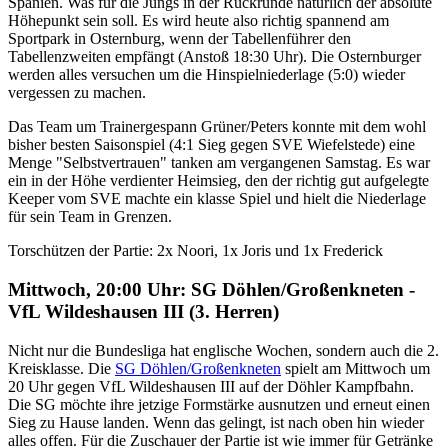
Spanien. Was für die Jungs in der Rückrunde natürlich der absolute
Höhepunkt sein soll. Es wird heute also richtig spannend am
Sportpark in Osternburg, wenn der Tabellenführer den
Tabellenzweiten empfängt (Anstoß 18:30 Uhr). Die Osternburger
werden alles versuchen um die Hinspielniederlage (5:0) wieder
vergessen zu machen.
Das Team um Trainergespann Grüner/Peters konnte mit dem wohl
bisher besten Saisonspiel (4:1 Sieg gegen SVE Wiefelstede) eine
Menge "Selbstvertrauen" tanken am vergangenen Samstag. Es war
ein in der Höhe verdienter Heimsieg, den der richtig gut aufgelegte
Keeper vom SVE machte ein klasse Spiel und hielt die Niederlage
für sein Team in Grenzen.
Torschützen der Partie: 2x Noori, 1x Joris und 1x Frederick
Mittwoch, 20:00 Uhr: SG Döhlen/Großenkneten -
VfL Wildeshausen III (3. Herren)
Nicht nur die Bundesliga hat englische Wochen, sondern auch die 2.
Kreisklasse. Die
SG Döhlen/Großenkneten
spielt am Mittwoch um
20 Uhr gegen VfL Wildeshausen III auf der Döhler Kampfbahn.
Die SG möchte ihre jetzige Formstärke ausnutzen und erneut einen
Sieg zu Hause landen. Wenn das gelingt, ist nach oben hin wieder
alles offen. Für die Zuschauer der Partie ist wie immer für Getränke