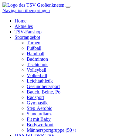
Navigation überspringen
Home
Aktuelles
TSV-Fanshop
Sportangebot
Turnen
Fußball
Handball
Badminton
Tischtennis
Volleyball
Völkerball
Leichtathletik
Gesundheitssport
Bauch, Beine, Po
Radsport
Gymnastik
Step-Aerobic
Standardtanz
Fit mit Baby
Bodyworkout
Männersportgruppe (50+)
DAS IST DER TSV