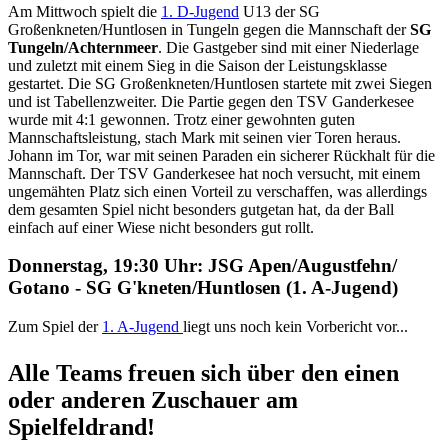
Am Mittwoch spielt die
1. D-Jugend
U13 der SG
Großenkneten/Huntlosen in Tungeln gegen die Mannschaft der
SG
Tungeln/Achternmeer
. Die Gastgeber sind mit einer Niederlage
und zuletzt mit einem Sieg in die Saison der Leistungsklasse
gestartet. Die SG Großenkneten/Huntlosen startete mit zwei Siegen
und ist Tabellenzweiter. Die Partie gegen den TSV Ganderkesee
wurde mit 4:1 gewonnen. Trotz einer gewohnten guten
Mannschaftsleistung, stach Mark mit seinen vier Toren heraus.
Johann im Tor, war mit seinen Paraden ein sicherer Rückhalt für die
Mannschaft. Der TSV Ganderkesee hat noch versucht, mit einem
ungemähten Platz sich einen Vorteil zu verschaffen, was allerdings
dem gesamten Spiel nicht besonders gutgetan hat, da der Ball
einfach auf einer Wiese nicht besonders gut rollt.
Donnerstag, 19:30 Uhr: JSG Apen/​Augustfehn/​
Gotano - SG G'kneten/Huntlosen (1. A-Jugend)
Zum Spiel der
1. A-Jugend
liegt uns noch kein Vorbericht vor...
Alle Teams freuen sich über den einen
oder anderen Zuschauer am
Spielfeldrand!