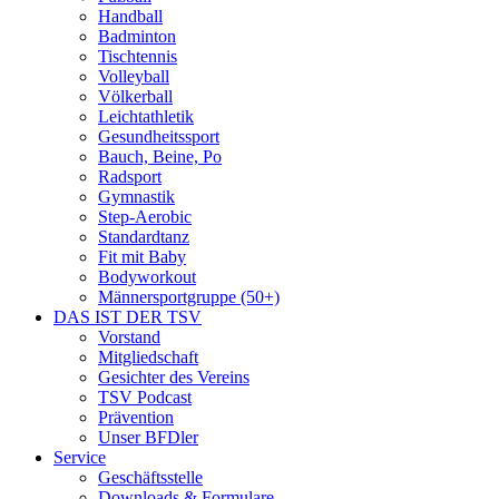
Handball
Badminton
Tischtennis
Volleyball
Völkerball
Leichtathletik
Gesundheitssport
Bauch, Beine, Po
Radsport
Gymnastik
Step-Aerobic
Standardtanz
Fit mit Baby
Bodyworkout
Männersportgruppe (50+)
DAS IST DER TSV
Vorstand
Mitgliedschaft
Gesichter des Vereins
TSV Podcast
Prävention
Unser BFDler
Service
Geschäftsstelle
Downloads & Formulare