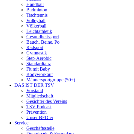
Handball
Badminton
Tischtennis
Volleyball
Völkerball
Leichtathletik
Gesundheitssport
Bauch, Beine, Po
Radsport
Gymnastik
Step-Aerobic
Standardtanz
Fit mit Baby
Bodyworkout
Männersportgruppe (50+)
DAS IST DER TSV
Vorstand
Mitgliedschaft
Gesichter des Vereins
TSV Podcast
Prävention
Unser BFDler
Service
Geschäftsstelle
Downloads & Formulare