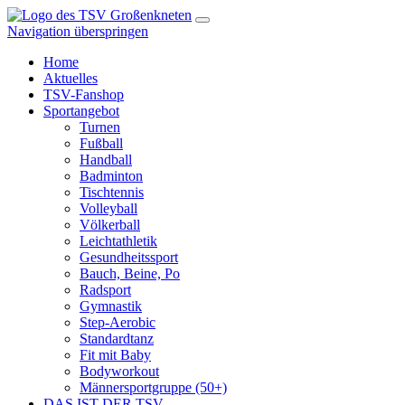
Navigation überspringen
Home
Aktuelles
TSV-Fanshop
Sportangebot
Turnen
Fußball
Handball
Badminton
Tischtennis
Volleyball
Völkerball
Leichtathletik
Gesundheitssport
Bauch, Beine, Po
Radsport
Gymnastik
Step-Aerobic
Standardtanz
Fit mit Baby
Bodyworkout
Männersportgruppe (50+)
DAS IST DER TSV