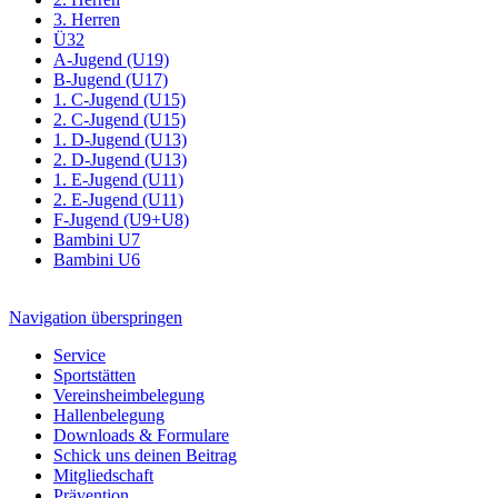
3. Herren
Ü32
A-Jugend (U19)
B-Jugend (U17)
1. C-Jugend (U15)
2. C-Jugend (U15)
1. D-Jugend (U13)
2. D-Jugend (U13)
1. E-Jugend (U11)
2. E-Jugend (U11)
F-Jugend (U9+U8)
Bambini U7
Bambini U6
Navigation überspringen
Service
Sportstätten
Vereinsheimbelegung
Hallenbelegung
Downloads & Formulare
Schick uns deinen Beitrag
Mitgliedschaft
Prävention