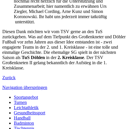
nochmal recht herzlich für die Unterstützung und
Zusammenarbeit; hier namentlich zu erwähnen Urs
Ziegler, Michael Cording, Arne Kunz und Simon
Koronowski. Ihr habt uns jederzeit immer tatkräftig
unterstützt.
Diesen Dank möchten wir vom TSV gerne an den TuS
zurückgeben. Was auf dem Tiefpunkt des Großenkneter und Döhler
Fußball vor zehn Jahren aus dieser Idee entstanden ist - zwei
engagierte Teams in der 2. und 1. Kreisklasse - ist eine tolle und
einmalige Geschichte. Die ehemalige SG spielt in der nächsten
Saison als
TuS Döhlen
in der
2. Kreisklasse
. Der TSV
Großenkneten II gelang bekanntlich der Aufstieg in die 1.
Kreisklasse.
Zurück
Navigation überspringen
Sportangebot
Turnen
Leichtathletik
Gesundheitssport
Handball
Badminton
Tischtennis