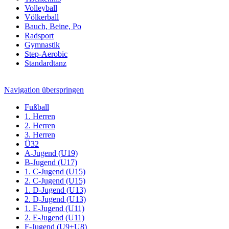
Volleyball
Völkerball
Bauch, Beine, Po
Radsport
Gymnastik
Step-Aerobic
Standardtanz
Navigation überspringen
Fußball
1. Herren
2. Herren
3. Herren
Ü32
A-Jugend (U19)
B-Jugend (U17)
1. C-Jugend (U15)
2. C-Jugend (U15)
1. D-Jugend (U13)
2. D-Jugend (U13)
1. E-Jugend (U11)
2. E-Jugend (U11)
F-Jugend (U9+U8)