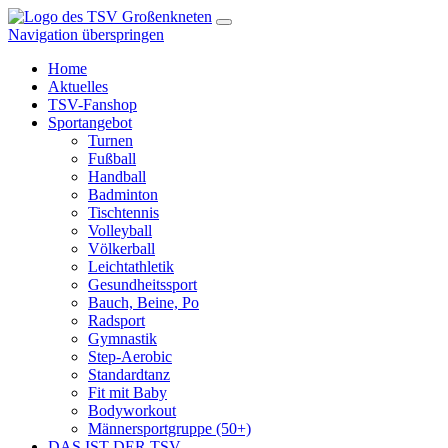
Navigation überspringen
Home
Aktuelles
TSV-Fanshop
Sportangebot
Turnen
Fußball
Handball
Badminton
Tischtennis
Volleyball
Völkerball
Leichtathletik
Gesundheitssport
Bauch, Beine, Po
Radsport
Gymnastik
Step-Aerobic
Standardtanz
Fit mit Baby
Bodyworkout
Männersportgruppe (50+)
DAS IST DER TSV