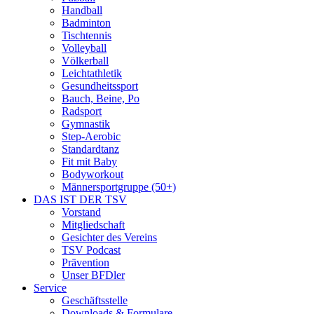
Handball
Badminton
Tischtennis
Volleyball
Völkerball
Leichtathletik
Gesundheitssport
Bauch, Beine, Po
Radsport
Gymnastik
Step-Aerobic
Standardtanz
Fit mit Baby
Bodyworkout
Männersportgruppe (50+)
DAS IST DER TSV
Vorstand
Mitgliedschaft
Gesichter des Vereins
TSV Podcast
Prävention
Unser BFDler
Service
Geschäftsstelle
Downloads & Formulare