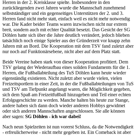
Herren in der 2. Kreisklasse spielte. Insbesondere in den
zurückliegenden zwei Jahren wurde die Mannschaft zunehmend
selbstständiger und ein gegenseitiges Unterstützen der 2. und 3.
Herren fand nicht mehr statt, einfach weil es nicht mehr notwendig
war. Die Kader beider Teams waren inzwischen nicht nur extrem
breit, sondern auch mit echter Qualität besetzt. Das Gesicht der SG
Döhlen hatte sich über die Jahre deutlich verändert, jedoch blieben
tatsächlich noch einige Spieler aus der Gründerzeit vor knapp zehn
Jahren mit an Bord. Die Kooperation mit dem TSV fand zuletzt aber
nur noch auf Funktionärsebene, nicht aber auf dem Platz statt.
Beide Vereine haben stark von dieser Kooperation profitiert. Dem
TSV gelang der Wiederaufbau eines soliden Fundaments für die 1.
Herren, die Fußballabteilung des TuS Döhlen kann heute wieder
eigenständig existieren. Nicht zuletzt aber wurde vielen, vielen
Freizeitsportlern in einer Zeit, in der die Fußballabteilungen von TuS
und TSV am Tiefpunkt angelangt waren, die Möglichkeit gegeben,
sich dem Spaß am Freizeitfußball hinzugeben und Teil einer echten
Erfolgsgeschichte zu werden. Manche halten bis heute zur Stange,
andere haben sich dann doch wieder anderen Hobbys gewidmet
oder sich anderen Mannschaften angeschlossen. Sie alle können
aber sagen:
SG Döhlen - ich war dabei!
Nach neun Spielzeiten ist nun vorerst Schluss, da die Notwendigkeit
- erfreulicherweise - nicht mehr gegeben ist. Ein Comeback ist aber