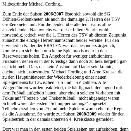
Mitbegründer Michael Cording...
Zum Ende der Saison
2006/2007
löste sich sowohl die SG
Döhlen/Großenkneten als auch die damalige 2. Herren des TSV
Großenkneten auf. Für die beiden überalterten Teams ohne
ausreichenden Nachwuchs war dieser bittere Schritt wohl
notwendig, jedoch war die 1. Herren des TSV ab diesem Zeitpunkt
zunächst die einzige Herrenmannschaft beider Vereine. Für den
erweiterten Kader der ERSTEN war das besonders ärgerlich,
konnte man sich doch nun keine Spielpraxis mehr in den
Reserveteams holen. Ein Angebot für weniger ambitionierte
Fußballer, denen es in der Kreisliga dann doch zu heiß hergeht, gab
es nicht mehr. Dass das kein Zustand auf Dauer sein konnte,
dachten sich insbesondere Michael Cording und Arne Krause, die
zu den Hauptinitiatoren der Wiederbelebung einer neuen
Spielgemeinschaft zwischen TuS und TSV zählten. Alte
Weggefährten wurden reaktiviert, die häufig nach der Jugend mit
dem Fußball aufgehört hatten, aber einem solchen Vorhaben mit
Fokus auf "Freizeit- und Thekenfußball" nicht abgeneigt waren.
Schnell waren die ersten "Schnuppertrainings" angesetzt.
Teilnehmerzahlen von 25 und mehr Spielern waren eher die Regel
als die Ausnahme. So wurde zur Saison
2008/2009
wieder für den
Spielbetrieb in der damals untersten 4. Kreisklasse gemeldet.
Dort war man in den ersten beiden Spielzeiten gut aufgehoben, denn