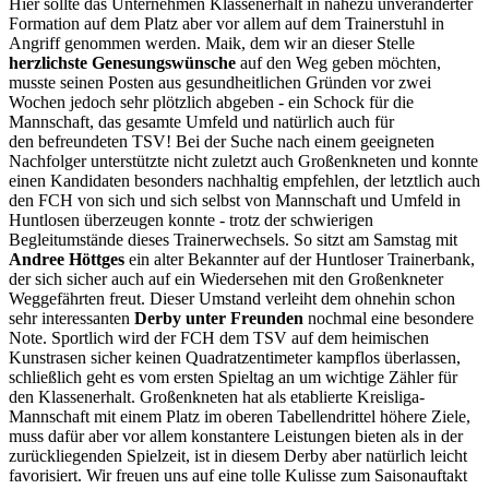
Hier sollte das Unternehmen Klassenerhalt in nahezu unveränderter
Formation auf dem Platz aber vor allem auf dem Trainerstuhl in
Angriff genommen werden. Maik, dem wir an dieser Stelle
herzlichste Genesungswünsche
auf den Weg geben möchten,
musste seinen Posten aus gesundheitlichen Gründen vor zwei
Wochen jedoch sehr plötzlich abgeben - ein Schock für die
Mannschaft, das gesamte Umfeld und natürlich auch für
den befreundeten TSV! Bei der Suche nach einem geeigneten
Nachfolger unterstützte nicht zuletzt auch Großenkneten und konnte
einen Kandidaten besonders nachhaltig empfehlen, der letztlich auch
den FCH von sich und sich selbst von Mannschaft und Umfeld in
Huntlosen überzeugen konnte - trotz der schwierigen
Begleitumstände dieses Trainerwechsels. So sitzt am Samstag mit
Andree Höttges
ein alter Bekannter auf der Huntloser Trainerbank,
der sich sicher auch auf ein Wiedersehen mit den Großenkneter
Weggefährten freut. Dieser Umstand verleiht dem ohnehin schon
sehr interessanten
Derby unter Freunden
nochmal eine besondere
Note. Sportlich wird der FCH dem TSV auf dem heimischen
Kunstrasen sicher keinen Quadratzentimeter kampflos überlassen,
schließlich geht es vom ersten Spieltag an um wichtige Zähler für
den Klassenerhalt. Großenkneten hat als etablierte Kreisliga-
Mannschaft mit einem Platz im oberen Tabellendrittel höhere Ziele,
muss dafür aber vor allem konstantere Leistungen bieten als in der
zurückliegenden Spielzeit, ist in diesem Derby aber natürlich leicht
favorisiert. Wir freuen uns auf eine tolle Kulisse zum Saisonauftakt