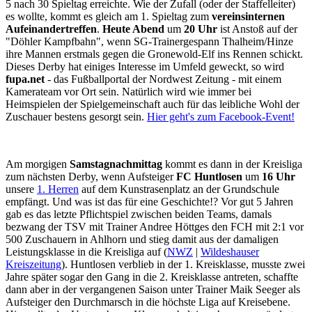
5 nach 30 Spieltag erreichte. Wie der Zufall (oder der Staffelleiter)
es wollte, kommt es gleich am 1. Spieltag zum
vereinsinternen
Aufeinandertreffen
.
Heute Abend
um
20 Uhr
ist Anstoß auf der
"Döhler Kampfbahn", wenn SG-Trainergespann Thalheim/Hinze
ihre Mannen erstmals gegen die Gronewold-Elf ins Rennen schickt.
Dieses Derby hat einiges Interesse im Umfeld geweckt, so wird
fupa.net
- das Fußballportal der Nordwest Zeitung - mit einem
Kamerateam vor Ort sein. Natürlich wird wie immer bei
Heimspielen der Spielgemeinschaft auch für das leibliche Wohl der
Zuschauer bestens gesorgt sein.
Hier geht's zum Facebook-Event!
Am morgigen
Samstagnachmittag
kommt es dann in der Kreisliga
zum nächsten Derby, wenn Aufsteiger
FC Huntlosen
um
16 Uhr
unsere
1. Herren
auf dem Kunstrasenplatz an der Grundschule
empfängt. Und was ist das für eine Geschichte!? Vor gut 5 Jahren
gab es das letzte Pflichtspiel zwischen beiden Teams, damals
bezwang der TSV mit Trainer Andree Höttges den FCH mit 2:1 vor
500 Zuschauern in Ahlhorn und stieg damit aus der damaligen
Leistungsklasse in die Kreisliga auf (
NWZ
|
Wildeshauser
Kreiszeitung
). Huntlosen verblieb in der 1. Kreisklasse, musste zwei
Jahre später sogar den Gang in die 2. Kreisklasse antreten, schaffte
dann aber in der vergangenen Saison unter Trainer Maik Seeger als
Aufsteiger den Durchmarsch in die höchste Liga auf Kreisebene.