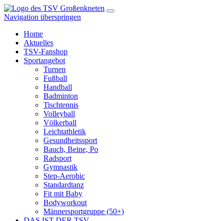
Navigation überspringen
Home
Aktuelles
TSV-Fanshop
Sportangebot
Turnen
Fußball
Handball
Badminton
Tischtennis
Volleyball
Völkerball
Leichtathletik
Gesundheitssport
Bauch, Beine, Po
Radsport
Gymnastik
Step-Aerobic
Standardtanz
Fit mit Baby
Bodyworkout
Männersportgruppe (50+)
DAS IST DER TSV