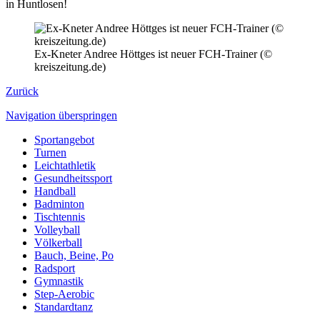
in Huntlosen!
Ex-Kneter Andree Höttges ist neuer FCH-Trainer (©
kreiszeitung.de)
Zurück
Navigation überspringen
Sportangebot
Turnen
Leichtathletik
Gesundheitssport
Handball
Badminton
Tischtennis
Volleyball
Völkerball
Bauch, Beine, Po
Radsport
Gymnastik
Step-Aerobic
Standardtanz