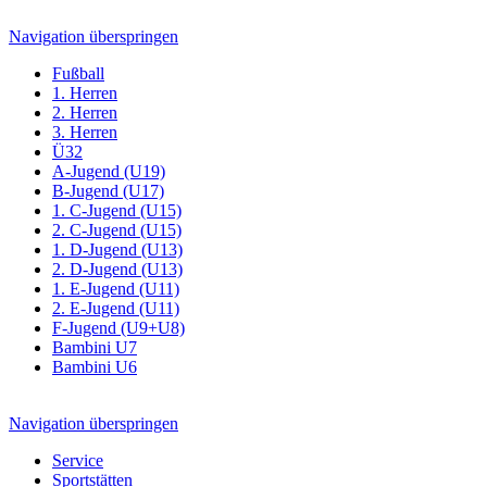
Navigation überspringen
Fußball
1. Herren
2. Herren
3. Herren
Ü32
A-Jugend (U19)
B-Jugend (U17)
1. C-Jugend (U15)
2. C-Jugend (U15)
1. D-Jugend (U13)
2. D-Jugend (U13)
1. E-Jugend (U11)
2. E-Jugend (U11)
F-Jugend (U9+U8)
Bambini U7
Bambini U6
Navigation überspringen
Service
Sportstätten