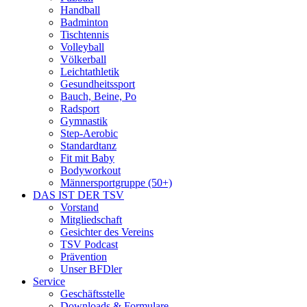
Handball
Badminton
Tischtennis
Volleyball
Völkerball
Leichtathletik
Gesundheitssport
Bauch, Beine, Po
Radsport
Gymnastik
Step-Aerobic
Standardtanz
Fit mit Baby
Bodyworkout
Männersportgruppe (50+)
DAS IST DER TSV
Vorstand
Mitgliedschaft
Gesichter des Vereins
TSV Podcast
Prävention
Unser BFDler
Service
Geschäftsstelle
Downloads & Formulare