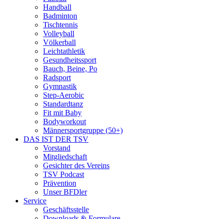
Handball
Badminton
Tischtennis
Volleyball
Völkerball
Leichtathletik
Gesundheitssport
Bauch, Beine, Po
Radsport
Gymnastik
Step-Aerobic
Standardtanz
Fit mit Baby
Bodyworkout
Männersportgruppe (50+)
DAS IST DER TSV
Vorstand
Mitgliedschaft
Gesichter des Vereins
TSV Podcast
Prävention
Unser BFDler
Service
Geschäftsstelle
Downloads & Formulare