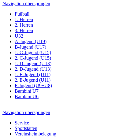
Navigation überspringen
Fußball
1. Herren
2. Herren
3. Herren
Ü32
A-Jugend (U19)
B-Jugend (U17)
1. C-Jugend (U15)
2. C-Jugend (U15)
1. D-Jugend (U13)
2. D-Jugend (U13)
1. E-Jugend (U11)
2. E-Jugend (U11)
F-Jugend (U9+U8)
Bambini U7
Bambini U6
Navigation überspringen
Service
Sportstätten
Vereinsheimbelegung