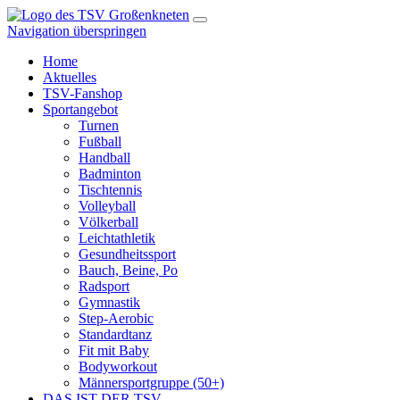
Navigation überspringen
Home
Aktuelles
TSV-Fanshop
Sportangebot
Turnen
Fußball
Handball
Badminton
Tischtennis
Volleyball
Völkerball
Leichtathletik
Gesundheitssport
Bauch, Beine, Po
Radsport
Gymnastik
Step-Aerobic
Standardtanz
Fit mit Baby
Bodyworkout
Männersportgruppe (50+)
DAS IST DER TSV