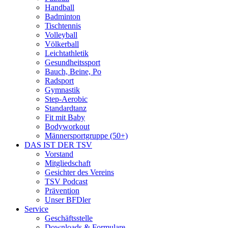
Handball
Badminton
Tischtennis
Volleyball
Völkerball
Leichtathletik
Gesundheitssport
Bauch, Beine, Po
Radsport
Gymnastik
Step-Aerobic
Standardtanz
Fit mit Baby
Bodyworkout
Männersportgruppe (50+)
DAS IST DER TSV
Vorstand
Mitgliedschaft
Gesichter des Vereins
TSV Podcast
Prävention
Unser BFDler
Service
Geschäftsstelle
Downloads & Formulare