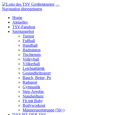
Navigation überspringen
Home
Aktuelles
TSV-Fanshop
Sportangebot
Turnen
Fußball
Handball
Badminton
Tischtennis
Volleyball
Völkerball
Leichtathletik
Gesundheitssport
Bauch, Beine, Po
Radsport
Gymnastik
Step-Aerobic
Standardtanz
Fit mit Baby
Bodyworkout
Männersportgruppe (50+)
DAS IST DER TSV