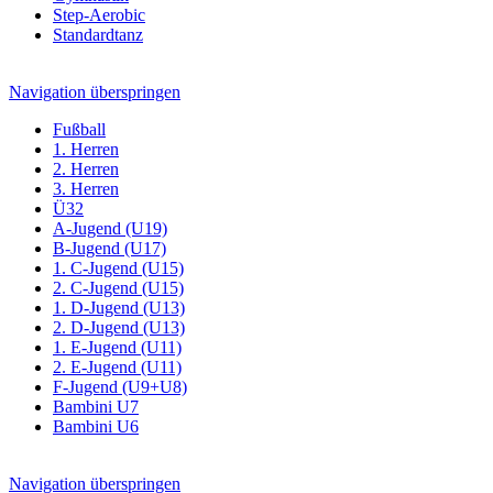
Step-Aerobic
Standardtanz
Navigation überspringen
Fußball
1. Herren
2. Herren
3. Herren
Ü32
A-Jugend (U19)
B-Jugend (U17)
1. C-Jugend (U15)
2. C-Jugend (U15)
1. D-Jugend (U13)
2. D-Jugend (U13)
1. E-Jugend (U11)
2. E-Jugend (U11)
F-Jugend (U9+U8)
Bambini U7
Bambini U6
Navigation überspringen