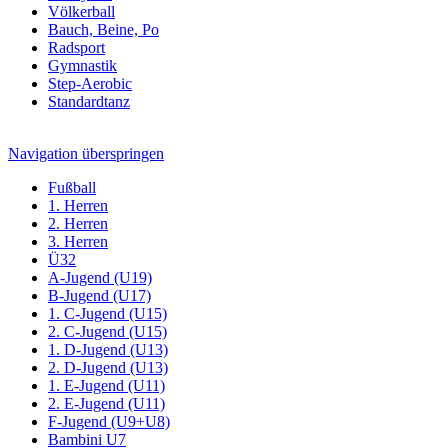
Völkerball
Bauch, Beine, Po
Radsport
Gymnastik
Step-Aerobic
Standardtanz
Navigation überspringen
Fußball
1. Herren
2. Herren
3. Herren
Ü32
A-Jugend (U19)
B-Jugend (U17)
1. C-Jugend (U15)
2. C-Jugend (U15)
1. D-Jugend (U13)
2. D-Jugend (U13)
1. E-Jugend (U11)
2. E-Jugend (U11)
F-Jugend (U9+U8)
Bambini U7