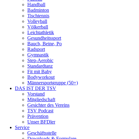
Handball
Badminton
Tischtennis
Volleyball
Völkerball
Leichtathletik
Gesundheitssport
Bauch, Beine, Po
Radsport
Gymnastik
Step-Aerobic
Standardtanz
Fit mit Baby
Bodyworkout
Männersportgruppe (50+)
DAS IST DER TSV
Vorstand
Mitgliedschaft
Gesichter des Vereins
TSV Podcast
Prävention
Unser BFDler
Service
Geschäftsstelle
Downloads & Formulare