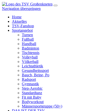
Navigation überspringen
Home
Aktuelles
TSV-Fanshop
Sportangebot
Turnen
Fußball
Handball
Badminton
Tischtennis
Volleyball
Völkerball
Leichtathletik
Gesundheitssport
Bauch, Beine, Po
Radsport
Gymnastik
Step-Aerobic
Standardtanz
Fit mit Baby
Bodyworkout
Männersportgruppe (50+)
DAS IST DER TSV