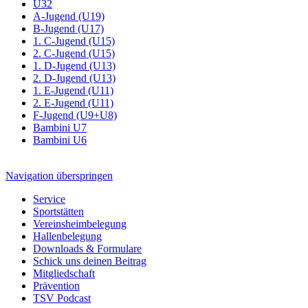
Ü32
A-Jugend (U19)
B-Jugend (U17)
1. C-Jugend (U15)
2. C-Jugend (U15)
1. D-Jugend (U13)
2. D-Jugend (U13)
1. E-Jugend (U11)
2. E-Jugend (U11)
F-Jugend (U9+U8)
Bambini U7
Bambini U6
Navigation überspringen
Service
Sportstätten
Vereinsheimbelegung
Hallenbelegung
Downloads & Formulare
Schick uns deinen Beitrag
Mitgliedschaft
Prävention
TSV Podcast