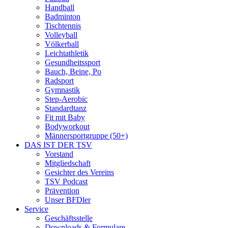
Handball
Badminton
Tischtennis
Volleyball
Völkerball
Leichtathletik
Gesundheitssport
Bauch, Beine, Po
Radsport
Gymnastik
Step-Aerobic
Standardtanz
Fit mit Baby
Bodyworkout
Männersportgruppe (50+)
DAS IST DER TSV
Vorstand
Mitgliedschaft
Gesichter des Vereins
TSV Podcast
Prävention
Unser BFDler
Service
Geschäftsstelle
Downloads & Formulare