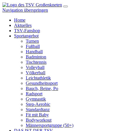
Navigation überspringen
Home
Aktuelles
TSV-Fanshop
Sportangebot
Turnen
Fußball
Handball
Badminton
Tischtennis
Volleyball
Völkerball
Leichtathletik
Gesundheitssport
Bauch, Beine, Po
Radsport
Gymnastik
Step-Aerobic
Standardtanz
Fit mit Baby
Bodyworkout
Männersportgruppe (50+)
DAS IST DER TSV