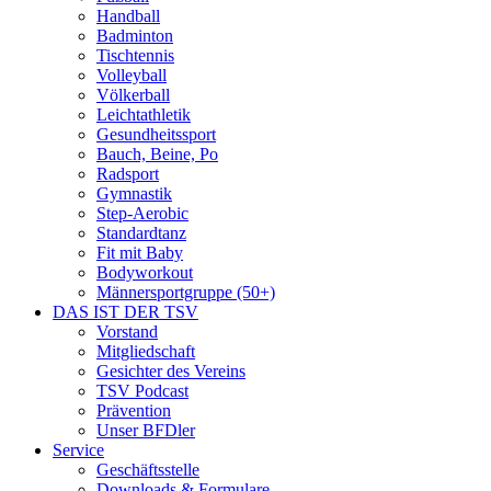
Handball
Badminton
Tischtennis
Volleyball
Völkerball
Leichtathletik
Gesundheitssport
Bauch, Beine, Po
Radsport
Gymnastik
Step-Aerobic
Standardtanz
Fit mit Baby
Bodyworkout
Männersportgruppe (50+)
DAS IST DER TSV
Vorstand
Mitgliedschaft
Gesichter des Vereins
TSV Podcast
Prävention
Unser BFDler
Service
Geschäftsstelle
Downloads & Formulare