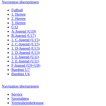
Navigation überspringen
Fußball
1. Herren
2. Herren
3. Herren
Ü32
A-Jugend (U19)
B-Jugend (U17)
1. C-Jugend (U15)
2. C-Jugend (U15)
1. D-Jugend (U13)
2. D-Jugend (U13)
1. E-Jugend (U11)
2. E-Jugend (U11)
F-Jugend (U9+U8)
Bambini U7
Bambini U6
Navigation überspringen
Service
Sportstätten
Vereinsheimbelegung