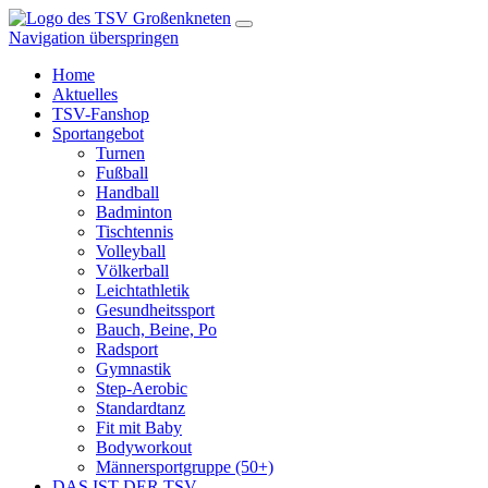
Navigation überspringen
Home
Aktuelles
TSV-Fanshop
Sportangebot
Turnen
Fußball
Handball
Badminton
Tischtennis
Volleyball
Völkerball
Leichtathletik
Gesundheitssport
Bauch, Beine, Po
Radsport
Gymnastik
Step-Aerobic
Standardtanz
Fit mit Baby
Bodyworkout
Männersportgruppe (50+)
DAS IST DER TSV