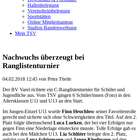
Hallenbelegung
Vereinsheimbelegung
Sportstätten
Online Mitgliedsantrag
Stadion Bandenwerbung
Mein TSV
Nachwuchs überzeugt bei
Ranglistenturnier
04.02.2018 12:45
von Petra Theile
Der BV Varel richtete ein C-Ranglistenturnier für Schüler und
Jugendliche aus. Vom TSV gingen 6 Schüler/innen (Foto) in den
Altersklassen U11 und U13 an den Start.
Im Jungen-Einzel U11 wurde
Finn Heuchlow
seiner Favoritenrolle
gerecht und sicherte sich ohne Schwierigkeiten den Titel. Auf den 2.
Platz folgte überraschend
Luca Lueken
, der bei vier Erfolgen nur
gegen Finn eine Niederlage einstecken musste. Tolle Erfolge gab es
auch bei den Mädchen U13.
Lia Schlüter
belegte den 2. Platz,
gefolgt von
Lena Schürmann
und
Janne Kleefmann
auf den