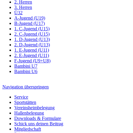
2. Herren
3. Herren
Ü32
A-Jugend (U19)
B-Jugend (U17)
1. C-Jugend (U15)
2. C-Jugend (U15)
1. D-Jugend (U13)
2. D-Jugend (U13)
1. E-Jugend (U11)
2. E-Jugend (U11)
F-Jugend (U9+U8)
Bambini U7
Bambini U6
Navigation überspringen
Service
Sportstätten
Vereinsheimbelegung
Hallenbelegung
Downloads & Formulare
Schick uns deinen Beitrag
Mitgliedschaft