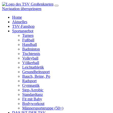
Navigation überspringen
Home
Aktuelles
TSV-Fanshop
Sportangebot
Turnen
Fußball
Handball
Badminton
Tischtennis
Volleyball
Völkerball
Leichtathletik
Gesundheitssport
Bauch, Beine, Po
Radsport
Gymnastik
Step-Aerobic
Standardtanz
Fit mit Baby
Bodyworkout
Männersportgruppe (50+)
DAS IST DER TSV