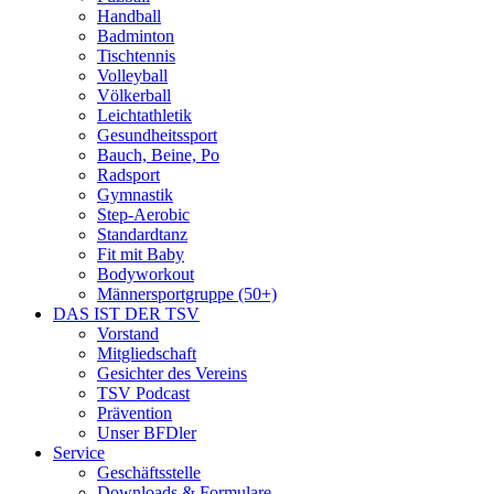
Handball
Badminton
Tischtennis
Volleyball
Völkerball
Leichtathletik
Gesundheitssport
Bauch, Beine, Po
Radsport
Gymnastik
Step-Aerobic
Standardtanz
Fit mit Baby
Bodyworkout
Männersportgruppe (50+)
DAS IST DER TSV
Vorstand
Mitgliedschaft
Gesichter des Vereins
TSV Podcast
Prävention
Unser BFDler
Service
Geschäftsstelle
Downloads & Formulare