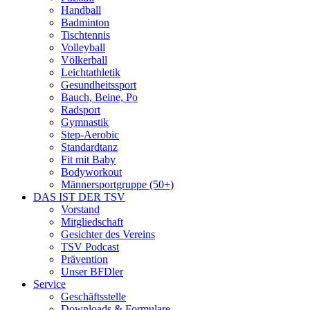
Handball
Badminton
Tischtennis
Volleyball
Völkerball
Leichtathletik
Gesundheitssport
Bauch, Beine, Po
Radsport
Gymnastik
Step-Aerobic
Standardtanz
Fit mit Baby
Bodyworkout
Männersportgruppe (50+)
DAS IST DER TSV
Vorstand
Mitgliedschaft
Gesichter des Vereins
TSV Podcast
Prävention
Unser BFDler
Service
Geschäftsstelle
Downloads & Formulare