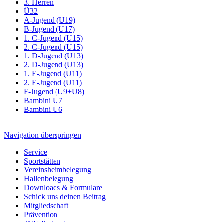
3. Herren
Ü32
A-Jugend (U19)
B-Jugend (U17)
1. C-Jugend (U15)
2. C-Jugend (U15)
1. D-Jugend (U13)
2. D-Jugend (U13)
1. E-Jugend (U11)
2. E-Jugend (U11)
F-Jugend (U9+U8)
Bambini U7
Bambini U6
Navigation überspringen
Service
Sportstätten
Vereinsheimbelegung
Hallenbelegung
Downloads & Formulare
Schick uns deinen Beitrag
Mitgliedschaft
Prävention