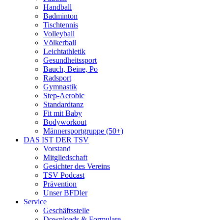
Handball
Badminton
Tischtennis
Volleyball
Völkerball
Leichtathletik
Gesundheitssport
Bauch, Beine, Po
Radsport
Gymnastik
Step-Aerobic
Standardtanz
Fit mit Baby
Bodyworkout
Männersportgruppe (50+)
DAS IST DER TSV
Vorstand
Mitgliedschaft
Gesichter des Vereins
TSV Podcast
Prävention
Unser BFDler
Service
Geschäftsstelle
Downloads & Formulare