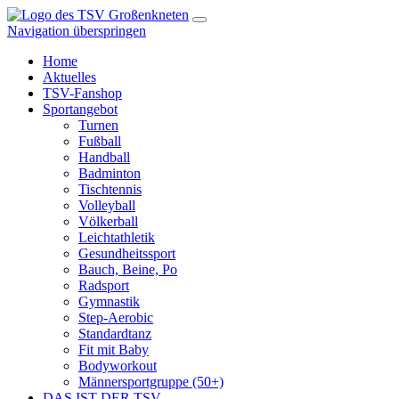
Navigation überspringen
Home
Aktuelles
TSV-Fanshop
Sportangebot
Turnen
Fußball
Handball
Badminton
Tischtennis
Volleyball
Völkerball
Leichtathletik
Gesundheitssport
Bauch, Beine, Po
Radsport
Gymnastik
Step-Aerobic
Standardtanz
Fit mit Baby
Bodyworkout
Männersportgruppe (50+)
DAS IST DER TSV