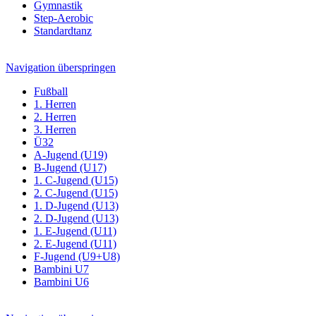
Gymnastik
Step-Aerobic
Standardtanz
Navigation überspringen
Fußball
1. Herren
2. Herren
3. Herren
Ü32
A-Jugend (U19)
B-Jugend (U17)
1. C-Jugend (U15)
2. C-Jugend (U15)
1. D-Jugend (U13)
2. D-Jugend (U13)
1. E-Jugend (U11)
2. E-Jugend (U11)
F-Jugend (U9+U8)
Bambini U7
Bambini U6