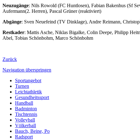
Neuzugänge
: Nils Rowold (FC Huntlosen), Fabian Bakenhus (Sf Sev
Aufermann(2. Herren), Pascal Grüner (reaktiviert)
Abgänge
: Sven Neuefeind (TV Dinklage), Andre Reimann, Christop
Restkader
: Mattis Asche, Niklas Bigalke, Colin Deepe, Philipp He
Abel, Tobias Schönbohm, Marco Schönbohm
Zurück
Navigation überspringen
Sportangebot
Turnen
Leichtathletik
Gesundheitssport
Handball
Badminton
Tischtennis
Volleyball
Völkerball
Bauch, Beine, Po
Radsport