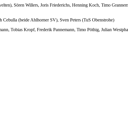
elten), Sören Willers, Joris Friederichs, Henning Koch, Timo Granne
h Cebulla (beide Ahlhorner SV), Sven Peters (TuS Obenstrohe)
itmann, Tobias Kropf, Frederik Pannemann, Timo Pöthig, Julian West