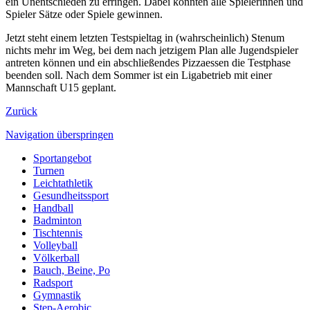
ein Unentschieden zu erringen. Dabei konnten alle Spielerinnen und
Spieler Sätze oder Spiele gewinnen.
Jetzt steht einem letzten Testspieltag in (wahrscheinlich) Stenum
nichts mehr im Weg, bei dem nach jetzigem Plan alle Jugendspieler
antreten können und ein abschließendes Pizzaessen die Testphase
beenden soll. Nach dem Sommer ist ein Ligabetrieb mit einer
Mannschaft U15 geplant.
Zurück
Navigation überspringen
Sportangebot
Turnen
Leichtathletik
Gesundheitssport
Handball
Badminton
Tischtennis
Volleyball
Völkerball
Bauch, Beine, Po
Radsport
Gymnastik
Step-Aerobic