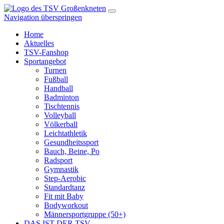
Navigation überspringen
Home
Aktuelles
TSV-Fanshop
Sportangebot
Turnen
Fußball
Handball
Badminton
Tischtennis
Volleyball
Völkerball
Leichtathletik
Gesundheitssport
Bauch, Beine, Po
Radsport
Gymnastik
Step-Aerobic
Standardtanz
Fit mit Baby
Bodyworkout
Männersportgruppe (50+)
DAS IST DER TSV