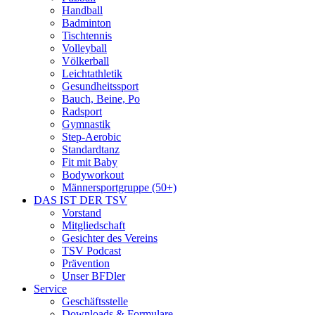
Handball
Badminton
Tischtennis
Volleyball
Völkerball
Leichtathletik
Gesundheitssport
Bauch, Beine, Po
Radsport
Gymnastik
Step-Aerobic
Standardtanz
Fit mit Baby
Bodyworkout
Männersportgruppe (50+)
DAS IST DER TSV
Vorstand
Mitgliedschaft
Gesichter des Vereins
TSV Podcast
Prävention
Unser BFDler
Service
Geschäftsstelle
Downloads & Formulare