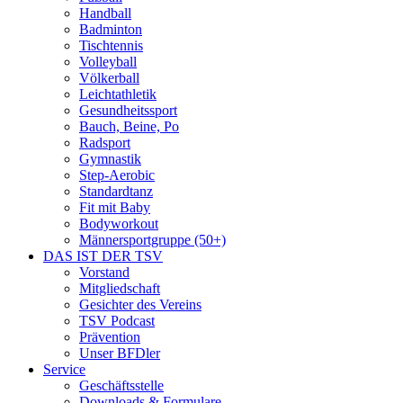
Handball
Badminton
Tischtennis
Volleyball
Völkerball
Leichtathletik
Gesundheitssport
Bauch, Beine, Po
Radsport
Gymnastik
Step-Aerobic
Standardtanz
Fit mit Baby
Bodyworkout
Männersportgruppe (50+)
DAS IST DER TSV
Vorstand
Mitgliedschaft
Gesichter des Vereins
TSV Podcast
Prävention
Unser BFDler
Service
Geschäftsstelle
Downloads & Formulare