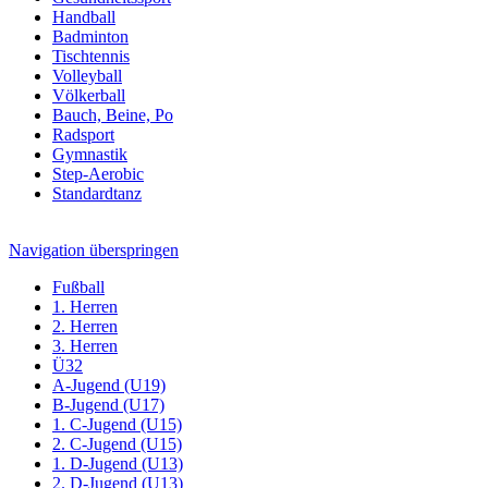
Handball
Badminton
Tischtennis
Volleyball
Völkerball
Bauch, Beine, Po
Radsport
Gymnastik
Step-Aerobic
Standardtanz
Navigation überspringen
Fußball
1. Herren
2. Herren
3. Herren
Ü32
A-Jugend (U19)
B-Jugend (U17)
1. C-Jugend (U15)
2. C-Jugend (U15)
1. D-Jugend (U13)
2. D-Jugend (U13)