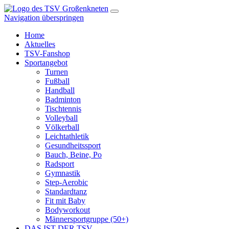
Navigation überspringen
Home
Aktuelles
TSV-Fanshop
Sportangebot
Turnen
Fußball
Handball
Badminton
Tischtennis
Volleyball
Völkerball
Leichtathletik
Gesundheitssport
Bauch, Beine, Po
Radsport
Gymnastik
Step-Aerobic
Standardtanz
Fit mit Baby
Bodyworkout
Männersportgruppe (50+)
DAS IST DER TSV