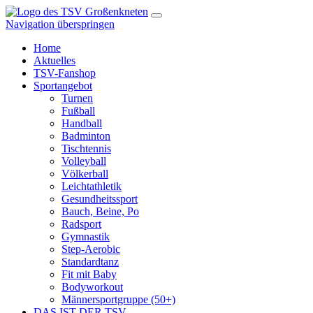
Navigation überspringen
Home
Aktuelles
TSV-Fanshop
Sportangebot
Turnen
Fußball
Handball
Badminton
Tischtennis
Volleyball
Völkerball
Leichtathletik
Gesundheitssport
Bauch, Beine, Po
Radsport
Gymnastik
Step-Aerobic
Standardtanz
Fit mit Baby
Bodyworkout
Männersportgruppe (50+)
DAS IST DER TSV