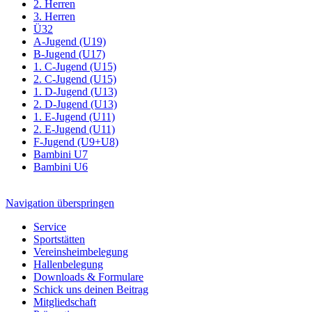
2. Herren
3. Herren
Ü32
A-Jugend (U19)
B-Jugend (U17)
1. C-Jugend (U15)
2. C-Jugend (U15)
1. D-Jugend (U13)
2. D-Jugend (U13)
1. E-Jugend (U11)
2. E-Jugend (U11)
F-Jugend (U9+U8)
Bambini U7
Bambini U6
Navigation überspringen
Service
Sportstätten
Vereinsheimbelegung
Hallenbelegung
Downloads & Formulare
Schick uns deinen Beitrag
Mitgliedschaft