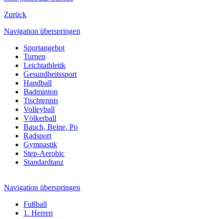
Zurück
Navigation überspringen
Sportangebot
Turnen
Leichtathletik
Gesundheitssport
Handball
Badminton
Tischtennis
Volleyball
Völkerball
Bauch, Beine, Po
Radsport
Gymnastik
Step-Aerobic
Standardtanz
Navigation überspringen
Fußball
1. Herren