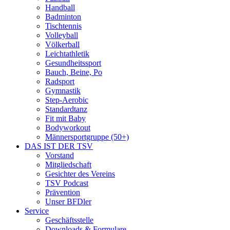
Handball
Badminton
Tischtennis
Volleyball
Völkerball
Leichtathletik
Gesundheitssport
Bauch, Beine, Po
Radsport
Gymnastik
Step-Aerobic
Standardtanz
Fit mit Baby
Bodyworkout
Männersportgruppe (50+)
DAS IST DER TSV
Vorstand
Mitgliedschaft
Gesichter des Vereins
TSV Podcast
Prävention
Unser BFDler
Service
Geschäftsstelle
Downloads & Formulare