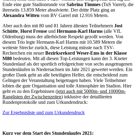
Ende eine gute Stadionrunde vor
Sabrina Timmes
(TuS Varrel), die
ihrerseits 13.859 Meter absolvierte. Der dritte Platz ging an
Alexandra Witten
vom BV Garrel mit 12.916 Metern.
Aber auch den mit 80 und 81 Jahren ältesten Teilnehmern
Jost
Schütte
,
Horst Frense
und
Hermann-Karl Harms
(alle VfL
Oldenburg) muss der allerhöchste Respekt gezollt werden. Von
diesem Trio legte Hermann-Karl Harms mit 10.589 Metern die
weiteste Strecke zurück, diese Leistung müsste nach TSV-
Recherchen ein neuer
Bezirksrekord Weser-Ems in der Klasse
M80
bedeuten. Mit all diesen Top-Leistungen kann der 3. Kneter
Stundenlauf als der sportlich erfolgreichste von sechs ausgetragenen
Stundenläufen in Niedersachsen im Jahr 2021 gewertet werden. Ein
großer Dank geht an alle beteiligten Helfer, die entscheidend zum
Gelingen der Veranstaltung beigetragen haben. Viele Teilnehmer
lobten die gute Organisation und tolle Atmosphäre im Stadion. Hier
geht es zu den Ergebnissen (
jetzt auch mit 5000m- und 10000m-
Ranglisten der Zwischenzeiten
) inklusive der detaillierten
Rundenprotokolle und zum Urkundendruck:
Zur Ergebnisliste und zum Urkundendruck
Kurz vor dem Start des Stundenlaufes 2021: