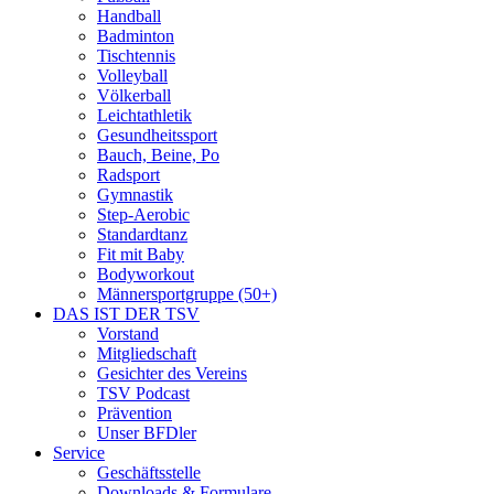
Handball
Badminton
Tischtennis
Volleyball
Völkerball
Leichtathletik
Gesundheitssport
Bauch, Beine, Po
Radsport
Gymnastik
Step-Aerobic
Standardtanz
Fit mit Baby
Bodyworkout
Männersportgruppe (50+)
DAS IST DER TSV
Vorstand
Mitgliedschaft
Gesichter des Vereins
TSV Podcast
Prävention
Unser BFDler
Service
Geschäftsstelle
Downloads & Formulare