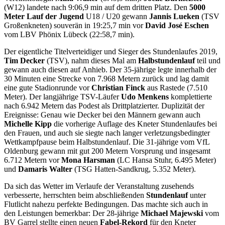
(W12) landete nach 9:06,9 min auf dem dritten Platz. Den
5000
Meter Lauf der Jugend
U18 / U20 gewann
Jannis Lueken
(TSV
Großenkneten) souverän in 19:25,7 min vor
David José Eschen
vom LBV Phönix Lübeck (22:58,7 min).
Der eigentliche Titelverteidiger und Sieger des Stundenlaufes 2019,
Tim Decker
(TSV), nahm dieses Mal am
Halbstundenlauf
teil und
gewann auch diesen auf Anhieb. Der 35-jährige legte innerhalb der
30 Minuten eine Strecke von 7.968 Metern zurück und lag damit
eine gute Stadionrunde vor
Christian Finck
aus Rastede (7.510
Meter). Der langjährige TSV-Läufer
Udo Menkens
komplettierte
nach 6.942 Metern das Podest als Drittplatzierter. Duplizität der
Ereignisse: Genau wie Decker bei den Männern gewann auch
Michelle Kipp
die vorherige Auflage des Kneter Stundenlaufes bei
den Frauen, und auch sie siegte nach langer verletzungsbedingter
Wettkampfpause beim Halbstundenlauf. Die 31-jährige vom VfL
Oldenburg gewann mit gut 200 Metern Vorsprung und insgesamt
6.712 Metern vor
Mona Harsman
(LC Hansa Stuhr, 6.495 Meter)
und
Damaris Walter
(TSG Hatten-Sandkrug, 5.352 Meter).
Da sich das Wetter im Verlaufe der Veranstaltung zusehends
verbesserte, herrschten beim abschließenden
Stundenlauf
unter
Flutlicht nahezu perfekte Bedingungen. Das machte sich auch in
den Leistungen bemerkbar: Der 28-jährige
Michael Majewski
vom
BV Garrel stellte einen neuen
Fabel-Rekord
für den Kneter