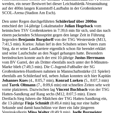
werden, ein neuer Bestwert bei dieser Leichtathletik-Veranstaltung
auf der 400m langen Kunststoff-Laufbahn in der Großenkneter
SCOL-Arena (Stadion Am Esch).
Den unter Regen durchgeführten
Schülerlauf über 2000m
entschied der 14-jährige Lokalmatador
Julian Hogeback
vom
heimischen TSV Großenkneten in 7:39,6 min für sich, und das nach
einem packenden Schlusssprint gegen den lange Zeit in Führung
liegenden
Benjamin Burgdorff
von der TSG Westerstede (M13,
7:41,5 min). Kurios: Julian lief in den Schuhen seines Vaters zum
Sieg, da er seine Laufkarriere eigentlich schon für beendet erklärt
und seine Laufschuhe an den Nagel gehangen hatte. Besonders
beeindrucken konnte auch der erst 10-jährige
Justus Herrmann
vom BV Garrel, der als Dritter ebenfalls noch unter der 8-Minuten-
Marke blieb (7:49,5 min). Die C-Jugend-Fußballer der SG
Großenkneten-Huntlosen nahmen in Mannschaftsstärke (11 Spieler)
ebenfalls am Schülerlauf teil, neben Julian konnten sich hier Kapitän
Johannes Kues
(4., 8:05,7 min),
Konrad Lueken
(5., 8:07,3 min)
und
Tarek Oltmann
(7., 8:09,6 min) mit schnellen Zeiten sehr weit
vorne platzieren. Dazwischen lag
Vincent Buchbach
von der TSG
Hatten-Sandkrug auf Rang sechs (M12, 8:07,5 min). Einen
Dreifach-Sieg fuhren die Mädchen der TSG Hatten-Sandkrug ein,
die 13-jährige
Finja Schmidt
(8:49,4 min) lag nur eine halbe
Sekunde und damit hauchdünn vor ihrer ein Jahr jüngeren
Vereinskollegin
Mina Walter
(8:49,9 min).
Joelle Burmeister