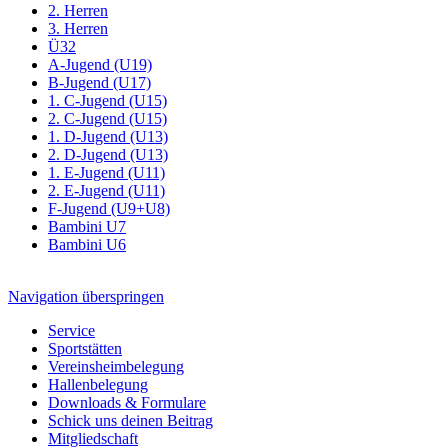
2. Herren
3. Herren
Ü32
A-Jugend (U19)
B-Jugend (U17)
1. C-Jugend (U15)
2. C-Jugend (U15)
1. D-Jugend (U13)
2. D-Jugend (U13)
1. E-Jugend (U11)
2. E-Jugend (U11)
F-Jugend (U9+U8)
Bambini U7
Bambini U6
Navigation überspringen
Service
Sportstätten
Vereinsheimbelegung
Hallenbelegung
Downloads & Formulare
Schick uns deinen Beitrag
Mitgliedschaft