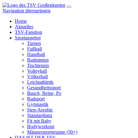
Navigation überspringen
Home
Aktuelles
TSV-Fanshop
Sportangebot
Turnen
Fußball
Handball
Badminton
Tischtennis
Volleyball
Völkerball
Leichtathletik
Gesundheitssport
Bauch, Beine, Po
Radsport
Gymnastik
Step-Aerobic
Standardtanz
Fit mit Baby
Bodyworkout
Männersportgruppe (50+)
DAS IST DER TSV