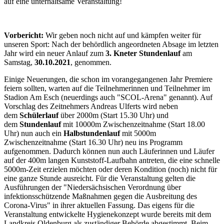
auf eine unterhaltsame Veranstaltung!
Vorbericht:
Wir geben noch nicht auf und kämpfen weiter für
unseren Sport: Nach der behördlich angeordneten Absage im letzten
Jahr wird ein neuer Anlauf zum
3. Kneter Stundenlauf
am
Samstag,
30.10.2021
, genommen.
Einige Neuerungen, die schon im vorangegangenen Jahr Premiere
feiern sollten, warten auf die Teilnehmerinnen und Teilnehmer im
Stadion Am Esch (neuerdings auch "SCOL-Arena" genannt). Auf
Vorschlag des Zeitnehmers Andreas Ulferts wird neben
dem
Schülerlauf
über 2000m (Start 15.30 Uhr) und
dem
Stundenlauf
mit 10000m Zwischenzeitnahme (Start 18.00
Uhr) nun auch ein
Halbstundenlauf
mit 5000m
Zwischenzeitnahme (Start 16.30 Uhr) neu ins Programm
aufgenommen. Dadurch können nun auch Läuferinnen und Läufer
auf der 400m langen Kunststoff-Laufbahn antreten, die eine schnelle
5000m-Zeit erzielen möchten oder deren Kondition (noch) nicht für
eine ganze Stunde ausreicht. Für die Veranstaltung gelten die
Ausführungen der "Niedersächsischen Verordnung über
infektionsschützende Maßnahmen gegen die Ausbreitung des
Corona-Virus" in ihrer aktuellen Fassung. Das eigens für die
Veranstaltung entwickelte Hygienekonzept wurde bereits mit dem
Landkreis Oldenburg als zuständiger Behörde abgestimmt. Beim