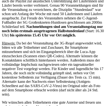
auch die Playlist zur akustischen Unterstützung der Läuferinnen und
Läufer bereits weiter verfeinert. Genau 90 Voranmeldungen sind für
die Veranstaltung zu verzeichnen, die Disziplin "Stundenlauf" war
schon seit Anfang der Woche mit rund 50 Läuferinnen und Läufern
ausgebucht. Zur Freude des Veranstalters nehmen die C-Jugend-
Fußballer der SG Großenkneten-Huntlosen geschlossen am 2000m
Schülerlauf teil.
Nachmeldungen sind am Veranstaltungstag nur
noch beim erstmals ausgetragenen Halbstundenlauf
(Start: 16.30
Uhr)
bis spätestens 15.45 Uhr vor Ort möglich.
Hinweis:
Da bei der Veranstaltung die 3G-Regel angewendet wird,
bitten wir alle Teilnehmer und Zuschauer, Ihr Smartphone
mitzunehmen und sich im Eingangsbereich über die Luca-App
einzuchecken (Scannen eines QR-Codes). Alternativ können die
Kontaktdaten schriftlich hinterlassen werden. Außerdem muss der
vollständige Impfschutz nachgewiesen oder ein tagesaktueller
negativer Test vorgelegt werden. Für Kinder und Jugendliche bis 17
Jahren, die noch nicht vollständig geimpft sind, stehen vor Ort
kostenlose Selbsttests zur Verfügung (Dauer des Tests ca. 15 min).
Alternativ kann der Nachweis einer Selbsttestung (Antigen-
Schnelltest auf das SARS-CoV-2-Virus) im Original oder als Foto
auf dem Smartphone erbracht werden (darf nicht älter als 24 Std.
sein).
Wir wünschen allen Teilnehmern eine gute Anreise und freuen uns