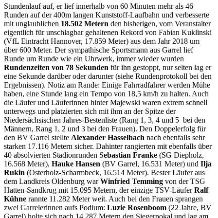
Stundenlauf auf, er lief innerhalb von 60 Minuten mehr als 46
Runden auf der 400m langen Kunststoff-Laufbahn und verbesserte
mit unglaublichen
18.502 Metern
den bisherigen, vom Veranstalter
eigentlich für unschlagbar gehaltenen Rekord von Fabian Kuklinski
(VfL Eintracht Hannover, 17.859 Meter) aus dem Jahr 2018 um
über 600 Meter. Der sympathische Sportsmann aus Garrel lief
Runde um Runde wie ein Uhrwerk, immer wieder wurden
Rundenzeiten von 78 Sekunden
für ihn gestoppt, nur selten lag er
eine Sekunde darüber oder darunter (siehe Rundenprotokoll bei den
Ergebnissen). Notiz am Rande: Einige Fahrradfahrer werden Mühe
haben, eine Stunde lang ein Tempo von 18,5 km/h zu halten. Auch
die Läufer und Läuferinnen hinter Majewski waren extrem schnell
unterwegs und platzierten sich mit ihm an der Spitze der
Niedersächsischen Jahres-Bestenliste (Rang 1, 3, 4 und 5 bei den
Männern, Rang 1, 2 und 3 bei den Frauen). Den Doppelerfolg für
den BV Garrel stellte
Alexander Hasselbach
nach ebenfalls sehr
starken 17.116 Metern sicher. Dahinter rangierten mit ebenfalls über
40 absolvierten Stadionrunden S
ebastian Franke
(SG Diepholz,
16.568 Meter),
Hauke Hansen
(BV Garrel, 16.531 Meter) und
Ilja
Rukin
(Osterholz-Scharmbeck, 16.514 Meter). Bester Läufer aus
dem Landkreis Oldenburg war
Winfried Temming
von der TSG
Hatten-Sandkrug mit 15.095 Metern, der einzige TSV-Läufer
Ralf
Kühne
rannte 11.282 Meter weit. Auch bei den Frauen sprangen
zwei Garrelerinnen aufs Podium:
Luzie Rosenboom
(22 Jahre, BV
Garrel) holte sich nach 14.287 Metern den Siegerpokal und lag am