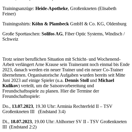
Trainingsanzüge:
Heide-Apotheke
, Großenkneten (Elisabeth
Feiner)
Trainingsshirts:
Köhn & Plambeck
GmbH & Co. KG, Oldenburg
Große Sporttaschen:
Solifos AG
, Fiber Optic Systems, Windisch /
Schweiz
Trotz seiner beruflichen Situation mit Schicht- und Wochenend-
Arbeit verlängert Arne Krause sein Traineramt noch einmal bis Ende
2023, danach werden ein neuer Trainer und ein neuer Co-Trainer
übernehmen. Organisatorische Aufgaben wurden bereits seit Mitte
Juni 2023 auf einige Spieler (u.a.
Dennis Stoll
und
Michael
Kulikov
) verteilt, um die Saisonvorbereitung und
Freundschaftsspiele zu planen. Hier die Termine der
Freundschaftsspiele:
Do.,
13.07.2023
, 19.30 Uhr: Arminia Rechterfeld II – TSV
Großenkneten III (Endstand 3:4)
Di.,
18.07.2023
, 19.00 Uhr: Ahlhorner SV II - TSV Großenkneten
III (Endstand 2:2)