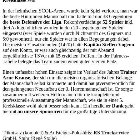
Kreisklasse
sein.
In der heimischen SCOL-Arena wurde kein Spiel verloren, man war
die beste Hinrunden-Mannschaft und hatte mit nur 38 Gegentoren
die
beste Defensive der Liga
. Rekordverdächtige
52 Spieler
inkl.
drei A-Jugendlichen wurden in den 20 ausgetragenen Spielen
eingesetzt (vier Spiele wurden durch Nichtantritt des Gegners mit
5:0 gewonnen), nur ein Spieler war in allen Begegnungen dabei.
Die meisten Einsatzminuten (1420) hatte
Kapitän Steffen Vogeno
auf dem Konto, er war auch gleichzeitig der mit Abstand
torgefährlichste TSVer mit
15
erzielten Treffern. In der Fairness-
Tabelle belegte das Team zudem einen guten vierten Platz.
Einen unfassbar hohen Einsatz zeigte im Verlauf des Jahres
Trainer
Arne Krause
, der sich um die meisten organisatorischen Belange
der Mannschaft selbst kümmerte und damit hauptverantwortlich für
den gelungenen Neuaufbau der 3. Herrenmannschaft ist. Er sorgte
zusammen mit weiteren Helfern auch für die komplette und
professionelle Ausstattung der Mannschaft, wie sie in einer 5.
Kreisklasse wohl nicht besser sein kann. Ein herzlicher
Dank
geht
hiermit
an unsere Sponsoren
für die großartige Unterstützung:
Trikotsatz (komplett) & Aufsteiger-Poloshirts:
RS Truckservice
GmbH, Stuhr (René Stolle)