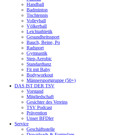
Handball
Badminton
Tischtennis
Volleyball
Völkerball
Leichtathletik
Gesundheitssport
Bauch, Beine, Po
Radsport
Gymnastik
Step-Aerobic
Standardtanz
Fit mit Baby
Bodyworkout
Männersportgruppe (50+)
DAS IST DER TSV
Vorstand
Mitgliedschaft
Gesichter des Vereins
TSV Podcast
Prävention
Unser BFDler
Service
Geschäftsstelle
Downloads & Formulare