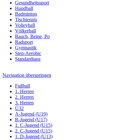
Gesundheitssport
Handball
Badminton
Tischtennis
Volleyball
Völkerball
Bauch, Beine, Po
Radsport
Gymnastik
Step-Aerobic
Standardtanz
Navigation überspringen
Fußball
1. Herren
2. Herren
3. Herren
Ü32
A-Jugend (U19)
B-Jugend (U17)
1. C-Jugend (U15)
2. C-Jugend (U15)
1. D-Jugend (U13)