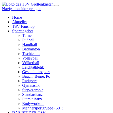
Navigation überspringen
Home
Aktuelles
TSV-Fanshop
Sportangebot
Turnen
Fußball
Handball
Badminton
Tischtennis
Volleyball
Völkerball
Leichtathletik
Gesundheitssport
Bauch, Beine, Po
Radsport
Gymnastik
Step-Aerobic
Standardtanz
Fit mit Baby
Bodyworkout
Männersportgruppe (50+)
DAS IST DER TSV