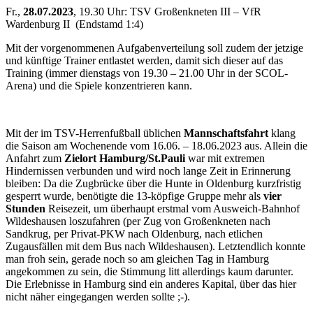
Fr.,
28.07.2023
, 19.30 Uhr: TSV Großenkneten III – VfR
Wardenburg II (Endstamd 1:4)
Mit der vorgenommenen Aufgabenverteilung soll zudem der jetzige
und künftige Trainer entlastet werden, damit sich dieser auf das
Training (immer dienstags von 19.30 – 21.00 Uhr in der SCOL-
Arena) und die Spiele konzentrieren kann.
Mit der im TSV-Herrenfußball üblichen
Mannschaftsfahrt
klang
die Saison am Wochenende vom 16.06. – 18.06.2023 aus. Allein die
Anfahrt zum
Zielort Hamburg/St.Pauli
war mit extremen
Hindernissen verbunden und wird noch lange Zeit in Erinnerung
bleiben: Da die Zugbrücke über die Hunte in Oldenburg kurzfristig
gesperrt wurde, benötigte die 13-köpfige Gruppe mehr als
vier
Stunden
Reisezeit, um überhaupt erstmal vom Ausweich-Bahnhof
Wildeshausen loszufahren (per Zug von Großenkneten nach
Sandkrug, per Privat-PKW nach Oldenburg, nach etlichen
Zugausfällen mit dem Bus nach Wildeshausen). Letztendlich konnte
man froh sein, gerade noch so am gleichen Tag in Hamburg
angekommen zu sein, die Stimmung litt allerdings kaum darunter.
Die Erlebnisse in Hamburg sind ein anderes Kapital, über das hier
nicht näher eingegangen werden sollte ;-).