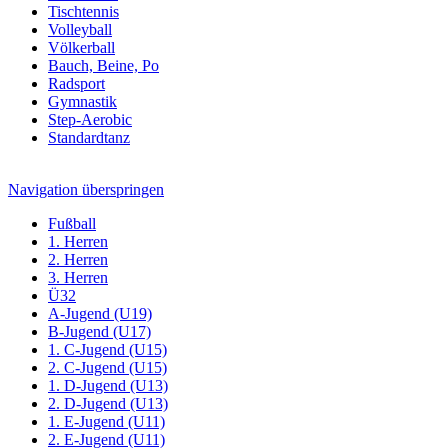
Tischtennis
Volleyball
Völkerball
Bauch, Beine, Po
Radsport
Gymnastik
Step-Aerobic
Standardtanz
Navigation überspringen
Fußball
1. Herren
2. Herren
3. Herren
Ü32
A-Jugend (U19)
B-Jugend (U17)
1. C-Jugend (U15)
2. C-Jugend (U15)
1. D-Jugend (U13)
2. D-Jugend (U13)
1. E-Jugend (U11)
2. E-Jugend (U11)