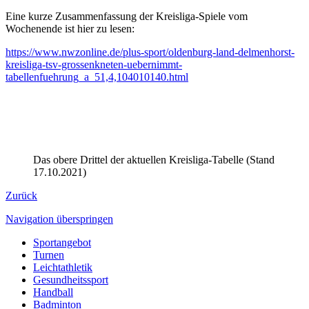
Eine kurze Zusammenfassung der Kreisliga-Spiele vom
Wochenende ist hier zu lesen:
https://www.nwzonline.de/plus-sport/oldenburg-land-delmenhorst-
kreisliga-tsv-grossenkneten-uebernimmt-
tabellenfuehrung_a_51,4,104010140.html
Das obere Drittel der aktuellen Kreisliga-Tabelle (Stand
17.10.2021)
Zurück
Navigation überspringen
Sportangebot
Turnen
Leichtathletik
Gesundheitssport
Handball
Badminton