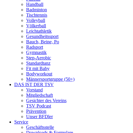
Handball
Badminton
Tischtennis
Volleyball
Völkerball
Leichtathletik
Gesundheitssport
Bauch, Beine, Po
Radsport
Gymnastik
Step-Aerobic
Standardtanz
Fit mit Baby
Bodyworkout
Männersportgruppe (50+)
DAS IST DER TSV
Vorstand
Mitgliedschaft
Gesichter des Vereins
TSV Podcast
Prävention
Unser BFDler
Service
Geschäftsstelle
Downloads & Formulare