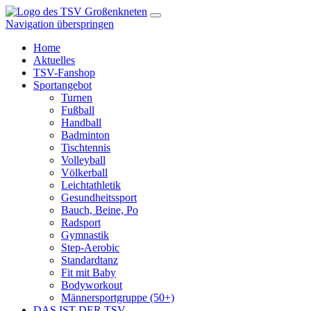
Navigation überspringen
Home
Aktuelles
TSV-Fanshop
Sportangebot
Turnen
Fußball
Handball
Badminton
Tischtennis
Volleyball
Völkerball
Leichtathletik
Gesundheitssport
Bauch, Beine, Po
Radsport
Gymnastik
Step-Aerobic
Standardtanz
Fit mit Baby
Bodyworkout
Männersportgruppe (50+)
DAS IST DER TSV