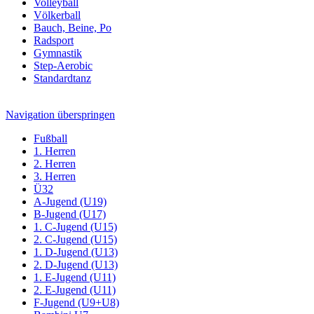
Volleyball
Völkerball
Bauch, Beine, Po
Radsport
Gymnastik
Step-Aerobic
Standardtanz
Navigation überspringen
Fußball
1. Herren
2. Herren
3. Herren
Ü32
A-Jugend (U19)
B-Jugend (U17)
1. C-Jugend (U15)
2. C-Jugend (U15)
1. D-Jugend (U13)
2. D-Jugend (U13)
1. E-Jugend (U11)
2. E-Jugend (U11)
F-Jugend (U9+U8)