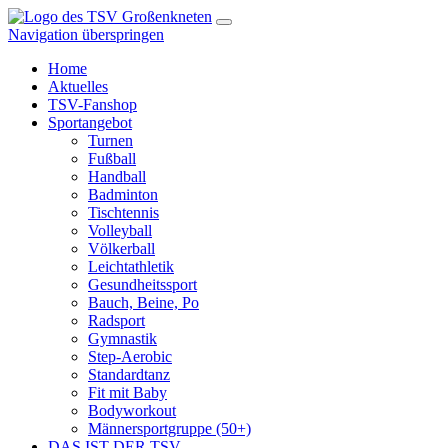
Navigation überspringen
Home
Aktuelles
TSV-Fanshop
Sportangebot
Turnen
Fußball
Handball
Badminton
Tischtennis
Volleyball
Völkerball
Leichtathletik
Gesundheitssport
Bauch, Beine, Po
Radsport
Gymnastik
Step-Aerobic
Standardtanz
Fit mit Baby
Bodyworkout
Männersportgruppe (50+)
DAS IST DER TSV