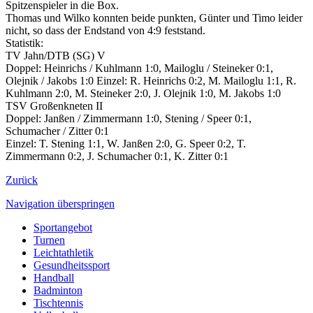
Spitzenspieler
in
die
Box.
Thomas und Wilko konnten beide punkten, Günter und Timo leider
nicht, so dass der Endstand von 4:9 feststand.
Statistik:
TV Jahn/DTB (SG) V
Doppel: Heinrichs / Kuhlmann 1:0, Mailoglu / Steineker 0:1,
Olejnik / Jakobs 1:0 E
inzel: R. Heinrichs 0:2, M. Mailoglu 1:1, R.
Kuhlmann 2:0, M. Steineker 2:0, J. Olejnik 1:0, M. Jakobs 1:0
TSV Großenkneten II
Doppel: Janßen / Zimmermann 1:0, Stening / Speer 0:1,
Schumacher / Zitter 0:1
Einzel: T. Stening 1:1, W. Janßen 2:0, G. Speer 0:2, T.
Zimmermann 0:2, J. Schumacher 0:1, K. Zitter 0:1
Zurück
Navigation überspringen
Sportangebot
Turnen
Leichtathletik
Gesundheitssport
Handball
Badminton
Tischtennis