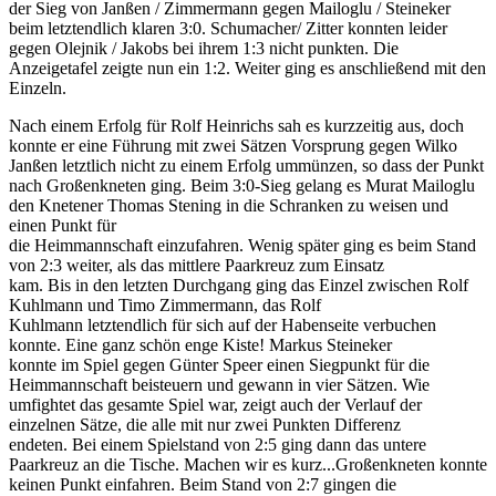
der Sieg
von
Janßen
/
Zimmermann
gegen
Mailoglu
/
Steineker
beim
letztendlich
klaren
3:0.
Schumacher
/
Zitter
konnten leider
gegen
Olejnik
/
Jakobs
bei
ihrem
1:3 nicht punkten
.
Die
Anzeigetafel
zeigte
nun
ein
1:2
.
Weiter
ging
es
anschließend
mit
den
Einzeln.
Nach
einem
Erfolg
für
Rolf
Heinrichs
sah
es
kurzzeitig
aus,
doch
konnte
er
eine
Führung
mit
zwei
Sätzen
Vorsprung
gegen
Wilko
Janßen
letztlich
nicht
zu
einem
Erfolg
ummünzen, so dass der Punkt
nach Großenkneten ging.
Beim
3:0-Sieg
gelang
es
Murat
Mailoglu
den Knetener
Thomas
Stening
in
die
Schranken
zu
weisen
und
einen
Punkt
für
die
Heimm
annschaft
einzufahren.
Wenig
später
ging
es
beim
Stand
von
2:3
weiter,
als
das
mittlere
Paarkreuz
zum
Einsatz
kam.
Bis
in
den
letzten
Durchgang
ging
das
Einzel
zwischen
Rolf
Kuhlmann
und
Timo
Zimmermann,
das
Rolf
Kuhlmann
letztendlich
für
sich
auf
der
Habenseite
verbuchen
konnte.
Eine
ganz
schön
enge
Kiste!
Markus
Steineker
konnte
im
Spiel
gegen
Günter
Speer
einen
Siegpunkt
für
die
Heimm
annschaft
beisteuern
und
gewann
in
vier
Sätzen.
Wie
umfightet
das
gesamte
Spiel
war,
zeigt
auch
der
Verlauf
der
einzelnen
Sätze,
die
alle
mit
nur
zwei
Punkten
Differenz
endeten.
Bei
einem
Spielstand
von
2:5
ging
dann
das
untere
Paarkreuz
an
die
Tische.
Machen wir es kurz...Großenkneten konnte
keinen Punkt einfahren.
Beim
Stand
von
2:7
gingen
die