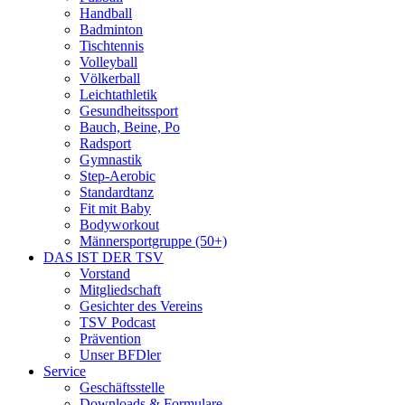
Handball
Badminton
Tischtennis
Volleyball
Völkerball
Leichtathletik
Gesundheitssport
Bauch, Beine, Po
Radsport
Gymnastik
Step-Aerobic
Standardtanz
Fit mit Baby
Bodyworkout
Männersportgruppe (50+)
DAS IST DER TSV
Vorstand
Mitgliedschaft
Gesichter des Vereins
TSV Podcast
Prävention
Unser BFDler
Service
Geschäftsstelle
Downloads & Formulare