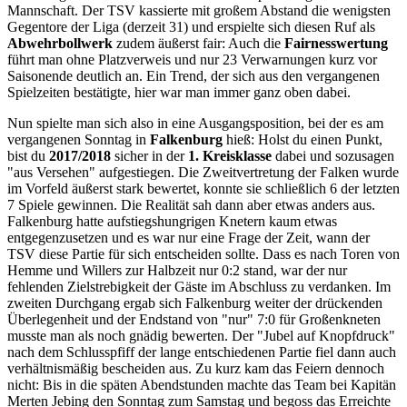
Mannschaft. Der TSV kassierte mit großem Abstand die wenigsten
Gegentore der Liga (derzeit 31) und erspielte sich diesen Ruf als
Abwehrbollwerk
zudem äußerst fair: Auch die
Fairnesswertung
führt man ohne Platzverweis und nur 23 Verwarnungen kurz vor
Saisonende deutlich an. Ein Trend, der sich aus den vergangenen
Spielzeiten bestätigte, hier war man immer ganz oben dabei.
Nun spielte man sich also in eine Ausgangsposition, bei der es am
vergangenen Sonntag in
Falkenburg
hieß: Holst du einen Punkt,
bist du
2017/2018
sicher in der
1. Kreisklasse
dabei und sozusagen
"aus Versehen" aufgestiegen. Die Zweitvertretung der Falken wurde
im Vorfeld äußerst stark bewertet, konnte sie schließlich 6 der letzten
7 Spiele gewinnen. Die Realität sah dann aber etwas anders aus.
Falkenburg hatte aufstiegshungrigen Knetern kaum etwas
entgegenzusetzen und es war nur eine Frage der Zeit, wann der
TSV diese Partie für sich entscheiden sollte. Dass es nach Toren von
Hemme und Willers zur Halbzeit nur 0:2 stand, war der nur
fehlenden Zielstrebigkeit der Gäste im Abschluss zu verdanken. Im
zweiten Durchgang ergab sich Falkenburg weiter der drückenden
Überlegenheit und der Endstand von "nur" 7:0 für Großenkneten
musste man als noch gnädig bewerten. Der "Jubel auf Knopfdruck"
nach dem Schlusspfiff der lange entschiedenen Partie fiel dann auch
verhältnismäßig bescheiden aus. Zu kurz kam das Feiern dennoch
nicht: Bis in die späten Abendstunden machte das Team bei Kapitän
Merten Jebing den Sonntag zum Samstag und begoss das Erreichte