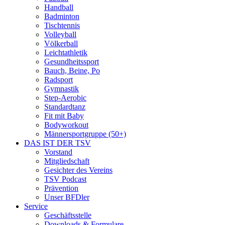
Handball
Badminton
Tischtennis
Volleyball
Völkerball
Leichtathletik
Gesundheitssport
Bauch, Beine, Po
Radsport
Gymnastik
Step-Aerobic
Standardtanz
Fit mit Baby
Bodyworkout
Männersportgruppe (50+)
DAS IST DER TSV
Vorstand
Mitgliedschaft
Gesichter des Vereins
TSV Podcast
Prävention
Unser BFDler
Service
Geschäftsstelle
Downloads & Formulare