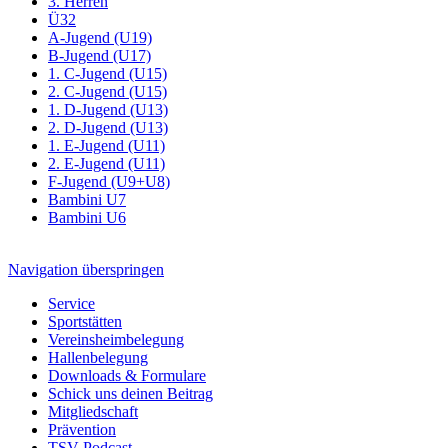
3. Herren
Ü32
A-Jugend (U19)
B-Jugend (U17)
1. C-Jugend (U15)
2. C-Jugend (U15)
1. D-Jugend (U13)
2. D-Jugend (U13)
1. E-Jugend (U11)
2. E-Jugend (U11)
F-Jugend (U9+U8)
Bambini U7
Bambini U6
Navigation überspringen
Service
Sportstätten
Vereinsheimbelegung
Hallenbelegung
Downloads & Formulare
Schick uns deinen Beitrag
Mitgliedschaft
Prävention
TSV Podcast