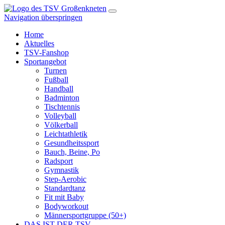
Navigation überspringen
Home
Aktuelles
TSV-Fanshop
Sportangebot
Turnen
Fußball
Handball
Badminton
Tischtennis
Volleyball
Völkerball
Leichtathletik
Gesundheitssport
Bauch, Beine, Po
Radsport
Gymnastik
Step-Aerobic
Standardtanz
Fit mit Baby
Bodyworkout
Männersportgruppe (50+)
DAS IST DER TSV