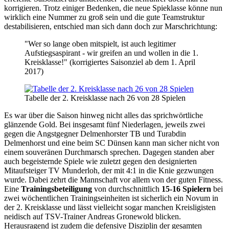
korrigieren. Trotz einiger Bedenken, die neue Spieklasse könne nun
wirklich eine Nummer zu groß sein und die gute Teamstruktur
destabilisieren, entschied man sich dann doch zur Marschrichtung:
"Wer so lange oben mitspielt, ist auch legitimer
Aufstiegsaspirant - wir greifen an und wollen in die 1.
Kreisklasse!" (korrigiertes Saisonziel ab dem 1. April
2017)
Tabelle der 2. Kreisklasse nach 26 von 28 Spielen
Es war über die Saison hinweg nicht alles das sprichwörtliche
glänzende Gold. Bei insgesamt fünf Niederlagen, jeweils zwei
gegen die Angstgegner Delmenhorster TB und Turabdin
Delmenhorst und eine beim SC Dünsen kann man sicher nicht von
einem souveränen Durchmarsch sprechen. Dagegen standen aber
auch begeisternde Spiele wie zuletzt gegen den designierten
Mitaufsteiger TV Munderloh, der mit 4:1 in die Knie gezwungen
wurde. Dabei zehrt die Mannschaft vor allem von der guten Fitness.
Eine
Trainingsbeteiligung
von durchschnittlich
15-16 Spielern
bei
zwei wöchentlichen Trainingseinheiten ist sicherlich ein Novum in
der 2. Kreisklasse und lässt vielleicht sogar manchen Kreisligisten
neidisch auf TSV-Trainer Andreas Gronewold blicken.
Herausragend ist zudem die defensive Disziplin der gesamten