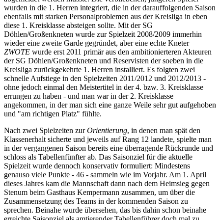
wurden in die 1. Herren integriert, die in der darauffolgenden Saison
ebenfalls mit starken Personalproblemen aus der Kreisliga in eben
diese 1. Kreisklasse absteigen sollte. Mit der SG
Döhlen/Großenkneten wurde zur Spielzeit 2008/2009 immerhin
wieder eine zweite Garde gegründet, aber eine echte Kneter
ZWOTE
wurde erst 2011 primär aus den ambitionierteren Akteuren
der SG Döhlen/Großenkneten und Reservisten der soeben in die
Kreisliga zurückgekehrte 1. Herren installiert. Es folgten zwei
schnelle Aufstiege in den Spielzeiten 2011/2012 und 2012/2013 -
ohne jedoch einmal den Meistertitel in der 4. bzw. 3. Kreisklasse
errungen zu haben - und man war in der 2. Kreisklasse
angekommen, in der man sich eine ganze Weile sehr gut aufgehoben
und "am richtigen Platz" fühlte.
Nach zwei Spielzeiten zur
Orientierung
, in denen man spät den
Klassenerhalt sicherte und jeweils auf Rang 12 landete, spielte man
in der vergangenen Saison bereits eine überragende Rückrunde und
schloss als Tabellenfünfter ab. Das Saisonziel für die aktuelle
Spielzeit wurde dennoch konservativ formuliert: Mindestens
genauso viele Punkte - 46 - sammeln wie im Vorjahr. Am 1. April
dieses Jahres kam die Mannschaft dann nach dem Heimsieg gegen
Stenum beim Gasthaus Kempermann zusammen, um über die
Zusammensetzung des Teams in der kommenden Saison zu
sprechen. Beinahe wurde übersehen, das bis dahin schon beinahe
erreichte Saisonziel als amtierender Tabellenführer doch mal zu