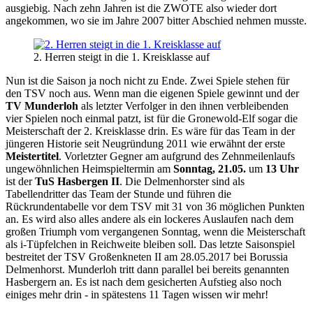
ausgiebig. Nach zehn Jahren ist die ZWOTE also wieder dort
angekommen, wo sie im Jahre 2007 bitter Abschied nehmen musste.
2. Herren steigt in die 1. Kreisklasse auf
Nun ist die Saison ja noch nicht zu Ende. Zwei Spiele stehen für
den TSV noch aus. Wenn man die eigenen Spiele gewinnt und der
TV Munderloh
als letzter Verfolger in den ihnen verbleibenden
vier Spielen noch einmal patzt, ist für die Gronewold-Elf sogar die
Meisterschaft der 2. Kreisklasse drin. Es wäre für das Team in der
jüngeren Historie seit Neugründung 2011 wie erwähnt der erste
Meistertitel
. Vorletzter Gegner am aufgrund des Zehnmeilenlaufs
ungewöhnlichen Heimspieltermin am
Sonntag, 21.05.
um
13 Uhr
ist der
TuS Hasbergen II
. Die Delmenhorster sind als
Tabellendritter das Team der Stunde und führen die
Rückrundentabelle vor dem TSV mit 31 von 36 möglichen Punkten
an. Es wird also alles andere als ein lockeres Auslaufen nach dem
großen Triumph vom vergangenen Sonntag, wenn die Meisterschaft
als i-Tüpfelchen in Reichweite bleiben soll. Das letzte Saisonspiel
bestreitet der TSV Großenkneten II am 28.05.2017 bei Borussia
Delmenhorst. Munderloh tritt dann parallel bei bereits genannten
Hasbergern an. Es ist nach dem gesicherten Aufstieg also noch
einiges mehr drin - in spätestens 11 Tagen wissen wir mehr!