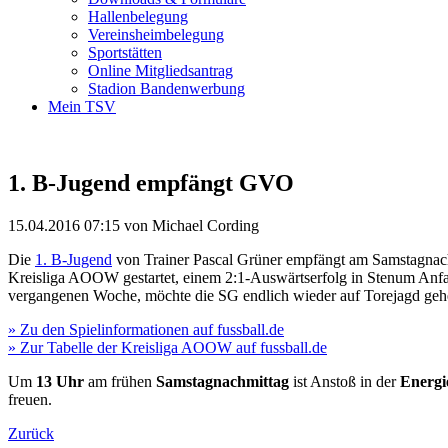
Hallenbelegung
Vereinsheimbelegung
Sportstätten
Online Mitgliedsantrag
Stadion Bandenwerbung
Mein TSV
1. B-Jugend empfängt GVO
15.04.2016 07:15
von Michael Cording
Die
1. B-Jugend
von Trainer Pascal Grüner empfängt am Samstagna
Kreisliga AOOW gestartet, einem 2:1-Auswärtserfolg in Stenum Anfan
vergangenen Woche, möchte die SG endlich wieder auf Torejagd gehen 
» Zu den Spielinformationen auf fussball.de
» Zur Tabelle der Kreisliga AOOW auf fussball.de
Um
13 Uhr
am frühen
Samstagnachmittag
ist Anstoß in der
Energi
freuen.
Zurück