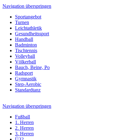
Navigation überspringen
Sportangebot
Turnen
Leichtathletik
Gesundheitssport
Handball
Badminton
Tischtennis
Volleyball
Völkerball
Bauch, Beine, Po
Radsport
Gymnastik
Step-Aerobic
Standardtanz
Navigation überspringen
Fußball
1. Herren
2. Herren
3. Herren
Ü32