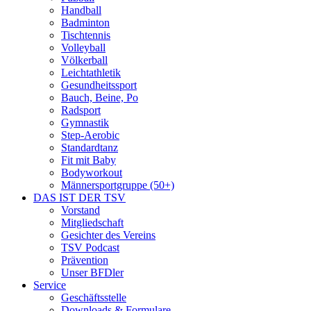
Handball
Badminton
Tischtennis
Volleyball
Völkerball
Leichtathletik
Gesundheitssport
Bauch, Beine, Po
Radsport
Gymnastik
Step-Aerobic
Standardtanz
Fit mit Baby
Bodyworkout
Männersportgruppe (50+)
DAS IST DER TSV
Vorstand
Mitgliedschaft
Gesichter des Vereins
TSV Podcast
Prävention
Unser BFDler
Service
Geschäftsstelle
Downloads & Formulare