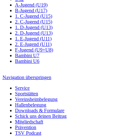
A-Jugend (U19)
B-Jugend (U17)
1. C-Jugend (U15)
2. C-Jugend (U15)
1. D-Jugend (U13)
2. D-Jugend (U13)
1. E-Jugend (U11)
2. E-Jugend (U11)
F-Jugend (U9+U8)
Bambini U7
Bambini U6
Navigation überspringen
Service
Sportstätten
Vereinsheimbelegung
Hallenbelegung
Downloads & Formulare
Schick uns deinen Beitrag
Mitgliedschaft
Prävention
TSV Podcast