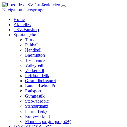
Navigation überspringen
Home
Aktuelles
TSV-Fanshop
Sportangebot
Turnen
Fußball
Handball
Badminton
Tischtennis
Volleyball
Völkerball
Leichtathletik
Gesundheitssport
Bauch, Beine, Po
Radsport
Gymnastik
Step-Aerobic
Standardtanz
Fit mit Baby
Bodyworkout
Männersportgruppe (50+)
DAS IST DER TSV