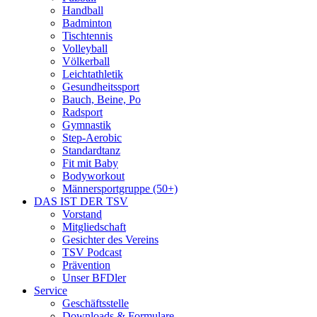
Handball
Badminton
Tischtennis
Volleyball
Völkerball
Leichtathletik
Gesundheitssport
Bauch, Beine, Po
Radsport
Gymnastik
Step-Aerobic
Standardtanz
Fit mit Baby
Bodyworkout
Männersportgruppe (50+)
DAS IST DER TSV
Vorstand
Mitgliedschaft
Gesichter des Vereins
TSV Podcast
Prävention
Unser BFDler
Service
Geschäftsstelle
Downloads & Formulare