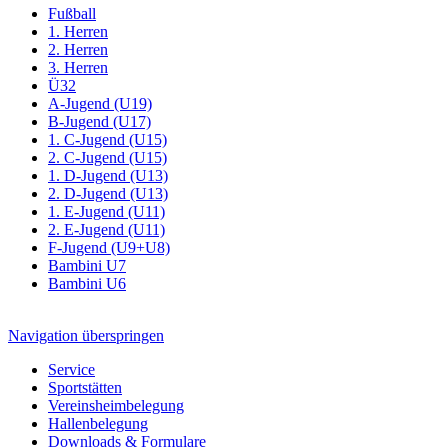
Fußball
1. Herren
2. Herren
3. Herren
Ü32
A-Jugend (U19)
B-Jugend (U17)
1. C-Jugend (U15)
2. C-Jugend (U15)
1. D-Jugend (U13)
2. D-Jugend (U13)
1. E-Jugend (U11)
2. E-Jugend (U11)
F-Jugend (U9+U8)
Bambini U7
Bambini U6
Navigation überspringen
Service
Sportstätten
Vereinsheimbelegung
Hallenbelegung
Downloads & Formulare