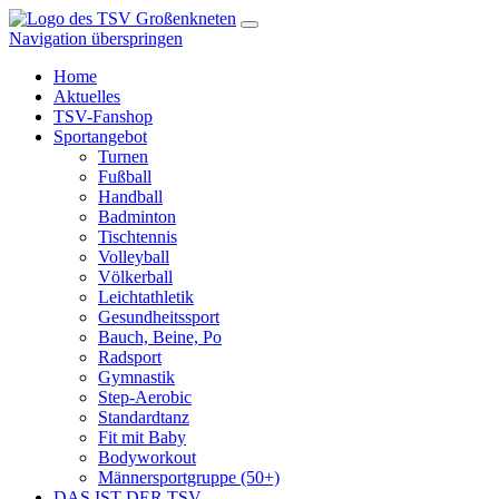
Navigation überspringen
Home
Aktuelles
TSV-Fanshop
Sportangebot
Turnen
Fußball
Handball
Badminton
Tischtennis
Volleyball
Völkerball
Leichtathletik
Gesundheitssport
Bauch, Beine, Po
Radsport
Gymnastik
Step-Aerobic
Standardtanz
Fit mit Baby
Bodyworkout
Männersportgruppe (50+)
DAS IST DER TSV