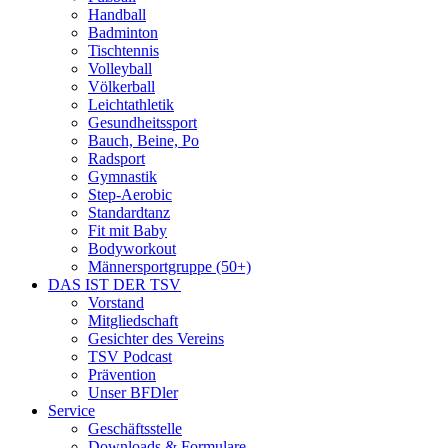
Handball
Badminton
Tischtennis
Volleyball
Völkerball
Leichtathletik
Gesundheitssport
Bauch, Beine, Po
Radsport
Gymnastik
Step-Aerobic
Standardtanz
Fit mit Baby
Bodyworkout
Männersportgruppe (50+)
DAS IST DER TSV
Vorstand
Mitgliedschaft
Gesichter des Vereins
TSV Podcast
Prävention
Unser BFDler
Service
Geschäftsstelle
Downloads & Formulare