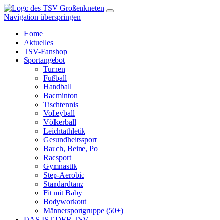
Navigation überspringen
Home
Aktuelles
TSV-Fanshop
Sportangebot
Turnen
Fußball
Handball
Badminton
Tischtennis
Volleyball
Völkerball
Leichtathletik
Gesundheitssport
Bauch, Beine, Po
Radsport
Gymnastik
Step-Aerobic
Standardtanz
Fit mit Baby
Bodyworkout
Männersportgruppe (50+)
DAS IST DER TSV