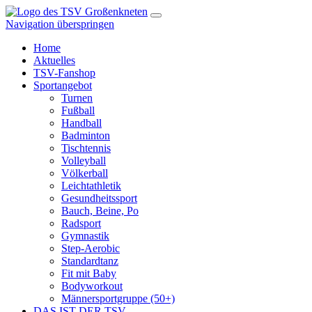
Navigation überspringen
Home
Aktuelles
TSV-Fanshop
Sportangebot
Turnen
Fußball
Handball
Badminton
Tischtennis
Volleyball
Völkerball
Leichtathletik
Gesundheitssport
Bauch, Beine, Po
Radsport
Gymnastik
Step-Aerobic
Standardtanz
Fit mit Baby
Bodyworkout
Männersportgruppe (50+)
DAS IST DER TSV