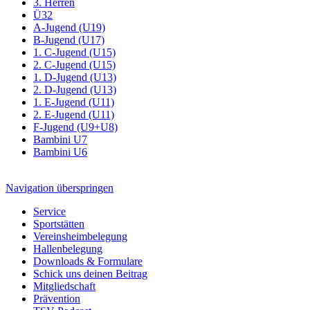
3. Herren
Ü32
A-Jugend (U19)
B-Jugend (U17)
1. C-Jugend (U15)
2. C-Jugend (U15)
1. D-Jugend (U13)
2. D-Jugend (U13)
1. E-Jugend (U11)
2. E-Jugend (U11)
F-Jugend (U9+U8)
Bambini U7
Bambini U6
Navigation überspringen
Service
Sportstätten
Vereinsheimbelegung
Hallenbelegung
Downloads & Formulare
Schick uns deinen Beitrag
Mitgliedschaft
Prävention