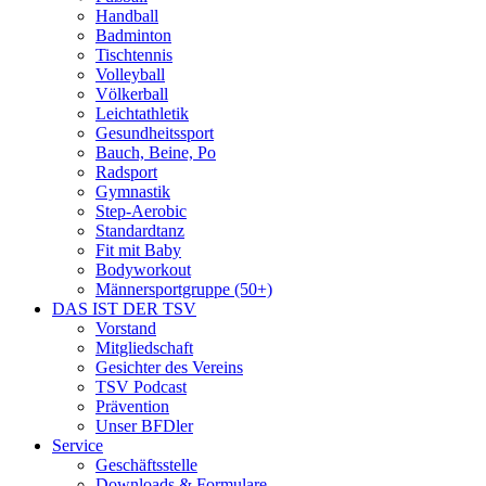
Handball
Badminton
Tischtennis
Volleyball
Völkerball
Leichtathletik
Gesundheitssport
Bauch, Beine, Po
Radsport
Gymnastik
Step-Aerobic
Standardtanz
Fit mit Baby
Bodyworkout
Männersportgruppe (50+)
DAS IST DER TSV
Vorstand
Mitgliedschaft
Gesichter des Vereins
TSV Podcast
Prävention
Unser BFDler
Service
Geschäftsstelle
Downloads & Formulare