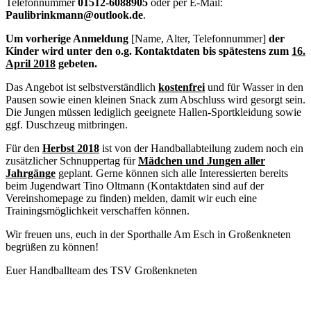
Telefonnummer
01512-6088905
oder per E-Mail:
Paulibrinkmann@outlook.de
.
Um vorherige Anmeldung
[Name, Alter, Telefonnummer]
der
Kinder wird unter den o.g. Kontaktdaten bis spätestens zum
16.
April 2018
gebeten.
Das Angebot ist selbstverständlich
kostenfrei
und für Wasser in den
Pausen sowie einen kleinen Snack zum Abschluss wird gesorgt sein.
Die Jungen müssen lediglich geeignete Hallen-Sportkleidung sowie
ggf. Duschzeug mitbringen.
Für den
Herbst 2018
ist von der Handballabteilung zudem noch ein
zusätzlicher Schnuppertag für
Mädchen und Jungen aller
Jahrgänge
geplant. Gerne können sich alle Interessierten bereits
beim Jugendwart Tino Oltmann (Kontaktdaten sind auf der
Vereinshomepage zu finden) melden, damit wir euch eine
Trainingsmöglichkeit verschaffen können.
Wir freuen uns, euch in der Sporthalle Am Esch in Großenkneten
begrüßen zu können!
Euer Handballteam des TSV Großenkneten