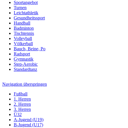
Sportangebot
Turnen
Leichtathletik
Gesundheitssport
Handball
Badminton
Tischtennis
Volleyball
Völkerball
Bauch, Beine, Po
Radsport
Gymnastik
Step-Aerobic
Standardtanz
Navigation überspringen
Fußball
1. Herren
2. Herren
3. Herren
Ü32
A-Jugend (U19)
B-Jugend (U17)