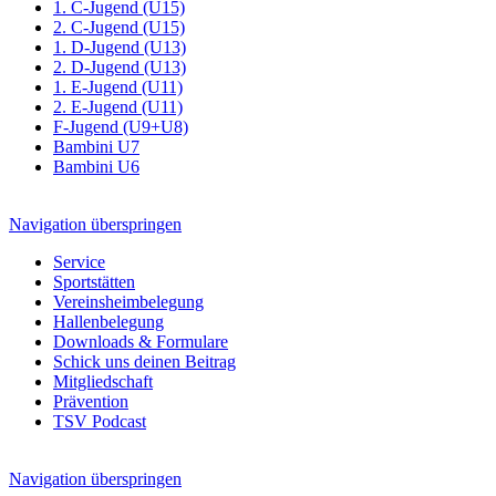
1. C-Jugend (U15)
2. C-Jugend (U15)
1. D-Jugend (U13)
2. D-Jugend (U13)
1. E-Jugend (U11)
2. E-Jugend (U11)
F-Jugend (U9+U8)
Bambini U7
Bambini U6
Navigation überspringen
Service
Sportstätten
Vereinsheimbelegung
Hallenbelegung
Downloads & Formulare
Schick uns deinen Beitrag
Mitgliedschaft
Prävention
TSV Podcast
Navigation überspringen