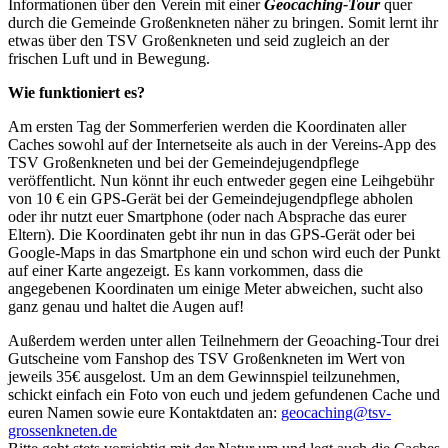
Informationen über den Verein mit einer
Geocaching-Tour
quer
durch die Gemeinde Großenkneten näher zu bringen. Somit lernt ihr
etwas über den TSV Großenkneten und seid zugleich an der
frischen Luft und in Bewegung.
Wie funktioniert es?
Am ersten Tag der Sommerferien werden die Koordinaten aller
Caches sowohl auf der Internetseite als auch in der Vereins-App des
TSV Großenkneten und bei der Gemeindejugendpflege
veröffentlicht. Nun könnt ihr euch entweder gegen eine Leihgebühr
von 10 € ein GPS-Gerät bei der Gemeindejugendpflege abholen
oder ihr nutzt euer Smartphone (oder nach Absprache das eurer
Eltern). Die Koordinaten gebt ihr nun in das GPS-Gerät oder bei
Google-Maps in das Smartphone ein und schon wird euch der Punkt
auf einer Karte angezeigt. Es kann vorkommen, dass die
angegebenen Koordinaten um einige Meter abweichen, sucht also
ganz genau und haltet die Augen auf!
Außerdem werden unter allen Teilnehmern der Geoaching-Tour drei
Gutscheine vom Fanshop des TSV Großenkneten im Wert von
jeweils 35€ ausgelost. Um an dem Gewinnspiel teilzunehmen,
schickt einfach ein Foto von euch und jedem gefundenen Cache und
euren Namen sowie eure Kontaktdaten an:
geocaching@tsv-
grossenkneten.de