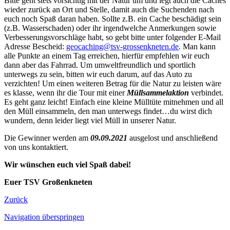
Bitte geht stets vorsichtig mit der Natur um und legt auch die Caches
wieder zurück an Ort und Stelle, damit auch die Suchenden nach
euch noch Spaß daran haben. Sollte z.B. ein Cache beschädigt sein
(z.B. Wasserschaden) oder ihr irgendwelche Anmerkungen sowie
Verbesserungsvorschläge habt, so gebt bitte unter folgender E-Mail
Adresse Bescheid:
geocaching@tsv-grossenkneten.de
. Man kann
alle Punkte an einem Tag erreichen, hierfür empfehlen wir euch
dann aber das Fahrrad. Um umweltfreundlich und sportlich
unterwegs zu sein, bitten wir euch darum, auf das Auto zu
verzichten! Um einen weiteren Betrag für die Natur zu leisten wäre
es klasse, wenn ihr die Tour mit einer
Müllsammelaktion
verbindet.
Es geht ganz leicht! Einfach eine kleine Mülltüte mitnehmen und all
den Müll einsammeln, den man unterwegs findet…du wirst dich
wundern, denn leider liegt viel Müll in unserer Natur.
Die Gewinner werden am
09.09.2021
ausgelost und anschließend
von uns kontaktiert.
Wir wünschen euch viel Spaß dabei!
Euer TSV Großenkneten
Zurück
Navigation überspringen