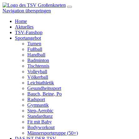
Navigation überspringen
Home
Aktuelles
TSV-Fanshop
Sportangebot
Turnen
Fußball
Handball
Badminton
Tischtennis
Volleyball
Völkerball
Leichtathletik
Gesundheitssport
Bauch, Beine, Po
Radsport
Gymnastik
Step-Aerobic
Standardtanz
Fit mit Baby
Bodyworkout
Männersportgruppe (50+)
DAS IST DER TSV