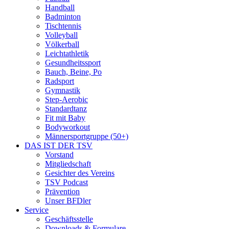
Handball
Badminton
Tischtennis
Volleyball
Völkerball
Leichtathletik
Gesundheitssport
Bauch, Beine, Po
Radsport
Gymnastik
Step-Aerobic
Standardtanz
Fit mit Baby
Bodyworkout
Männersportgruppe (50+)
DAS IST DER TSV
Vorstand
Mitgliedschaft
Gesichter des Vereins
TSV Podcast
Prävention
Unser BFDler
Service
Geschäftsstelle
Downloads & Formulare