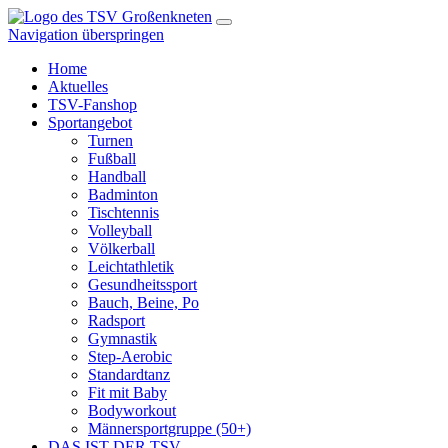
Navigation überspringen
Home
Aktuelles
TSV-Fanshop
Sportangebot
Turnen
Fußball
Handball
Badminton
Tischtennis
Volleyball
Völkerball
Leichtathletik
Gesundheitssport
Bauch, Beine, Po
Radsport
Gymnastik
Step-Aerobic
Standardtanz
Fit mit Baby
Bodyworkout
Männersportgruppe (50+)
DAS IST DER TSV