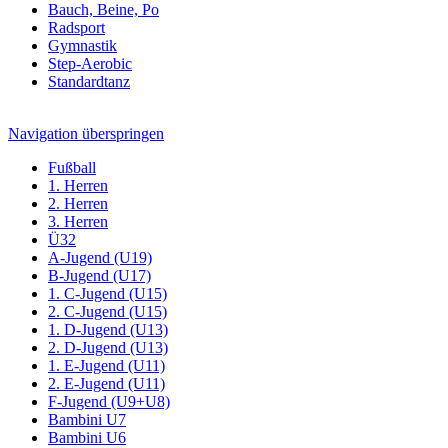
Bauch, Beine, Po
Radsport
Gymnastik
Step-Aerobic
Standardtanz
Navigation überspringen
Fußball
1. Herren
2. Herren
3. Herren
Ü32
A-Jugend (U19)
B-Jugend (U17)
1. C-Jugend (U15)
2. C-Jugend (U15)
1. D-Jugend (U13)
2. D-Jugend (U13)
1. E-Jugend (U11)
2. E-Jugend (U11)
F-Jugend (U9+U8)
Bambini U7
Bambini U6