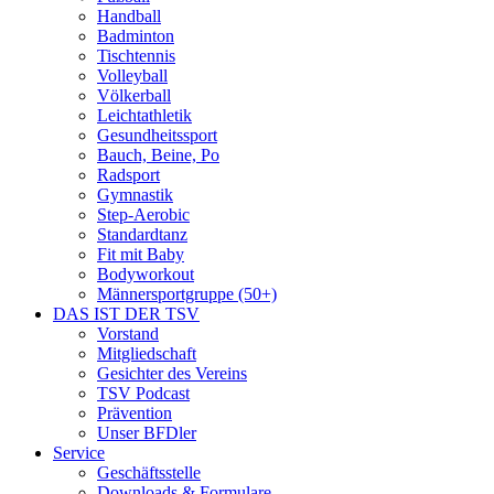
Handball
Badminton
Tischtennis
Volleyball
Völkerball
Leichtathletik
Gesundheitssport
Bauch, Beine, Po
Radsport
Gymnastik
Step-Aerobic
Standardtanz
Fit mit Baby
Bodyworkout
Männersportgruppe (50+)
DAS IST DER TSV
Vorstand
Mitgliedschaft
Gesichter des Vereins
TSV Podcast
Prävention
Unser BFDler
Service
Geschäftsstelle
Downloads & Formulare