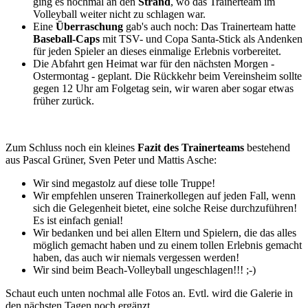
ging es nochmal an den
Strand
, wo das Trainerteam im
Volleyball weiter nicht zu schlagen war.
Eine
Überraschung
gab's auch noch: Das Trainerteam hatte
Baseball-Caps
mit TSV- und Copa Santa-Stick als Andenken
für jeden Spieler an dieses einmalige Erlebnis vorbereitet.
Die Abfahrt gen Heimat war für den nächsten Morgen -
Ostermontag - geplant. Die Rückkehr beim Vereinsheim sollte
gegen 12 Uhr am Folgetag sein, wir waren aber sogar etwas
früher zurück.
Zum Schluss noch ein kleines
Fazit des Trainerteams
bestehend
aus Pascal Grüner, Sven Peter und Mattis Asche:
Wir sind megastolz auf diese tolle Truppe!
Wir empfehlen unseren Trainerkollegen auf jeden Fall, wenn
sich die Gelegenheit bietet, eine solche Reise durchzuführen!
Es ist einfach genial!
Wir bedanken und bei allen Eltern und Spielern, die das alles
möglich gemacht haben und zu einem tollen Erlebnis gemacht
haben, das auch wir niemals vergessen werden!
Wir sind beim Beach-Volleyball ungeschlagen!!! ;-)
Schaut euch unten nochmal alle Fotos an. Evtl. wird die Galerie in
den nächsten Tagen noch ergänzt.