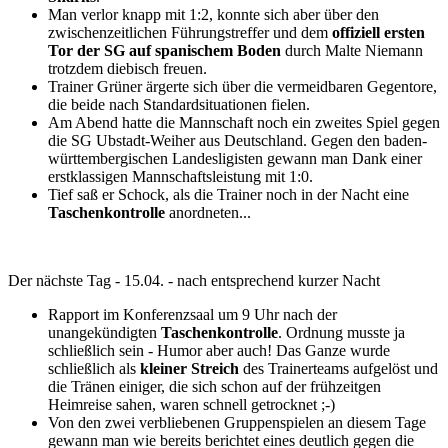
Man verlor knapp mit 1:2, konnte sich aber über den
zwischenzeitlichen Führungstreffer und dem
offiziell ersten
Tor der SG auf spanischem Boden
durch Malte Niemann
trotzdem diebisch freuen.
Trainer Grüner ärgerte sich über die vermeidbaren Gegentore,
die beide nach Standardsituationen fielen.
Am Abend hatte die Mannschaft noch ein zweites Spiel gegen
die SG Ubstadt-Weiher aus Deutschland. Gegen den baden-
württembergischen Landesligisten gewann man Dank einer
erstklassigen Mannschaftsleistung mit 1:0.
Tief saß er Schock, als die Trainer noch in der Nacht eine
Taschenkontrolle
anordneten...
Der nächste Tag - 15.04. - nach entsprechend kurzer Nacht
Rapport im Konferenzsaal um 9 Uhr nach der
unangekündigten
Taschenkontrolle
. Ordnung musste ja
schließlich sein - Humor aber auch! Das Ganze wurde
schließlich als
kleiner Streich
des Trainerteams aufgelöst und
die Tränen einiger, die sich schon auf der frühzeitgen
Heimreise sahen, waren schnell getrocknet ;-)
Von den zwei verbliebenen Gruppenspielen an diesem Tage
gewann man wie bereits berichtet eines deutlich gegen die