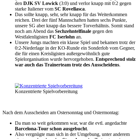
den
DJK SV Lowick
(3:0) und verlor knapp mit 0:2 gegen
starke Italiener vom
SC Rovellasca
.
Das sollte knapp, sehr, sehr knapp für das Weiterkommen
reichen. Drei der fünf Mannschaften hatten sechs Punkte,
unsere SG aber knapp das bessere Torverhältnis. Somit stand
noch am Abend das
Sechzehntelfinale
gegen den
Westfalenligisten
FC Iserlohn
an.
Unsere Jungs machten ein klasse Spiel und bekamen trotz der
0:2-Niederlage in der KO-Runde ein Sonderlob vom Gegner,
die für einen Kreisligisten außergewöhnlich gute
Spielorganisation wurde hervorgehoben.
Entsprechend stolz
war auch das Trainerteam trotz des Ausscheidens
.
Konzentrierte Spielvorbereitung
Nach dem Ausscheiden am Ostersonntag und Ostermontag:
Da man so weit gekommen war, war die evtl. angedachte
Barcelona-Tour schon ausgebucht
.
Also vergnügte man sich in der Umgebung, unter anderem