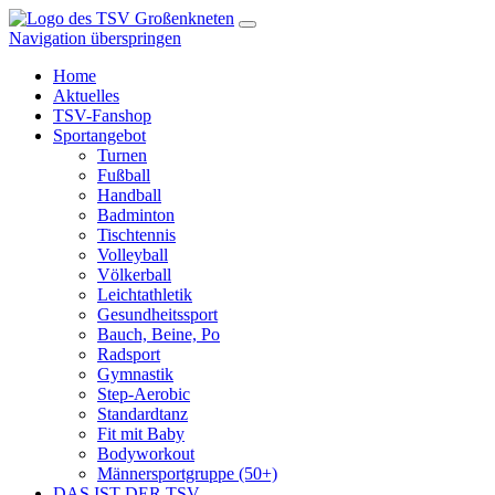
Navigation überspringen
Home
Aktuelles
TSV-Fanshop
Sportangebot
Turnen
Fußball
Handball
Badminton
Tischtennis
Volleyball
Völkerball
Leichtathletik
Gesundheitssport
Bauch, Beine, Po
Radsport
Gymnastik
Step-Aerobic
Standardtanz
Fit mit Baby
Bodyworkout
Männersportgruppe (50+)
DAS IST DER TSV