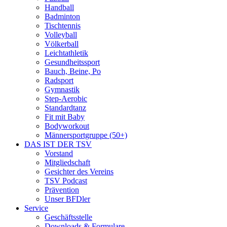
Handball
Badminton
Tischtennis
Volleyball
Völkerball
Leichtathletik
Gesundheitssport
Bauch, Beine, Po
Radsport
Gymnastik
Step-Aerobic
Standardtanz
Fit mit Baby
Bodyworkout
Männersportgruppe (50+)
DAS IST DER TSV
Vorstand
Mitgliedschaft
Gesichter des Vereins
TSV Podcast
Prävention
Unser BFDler
Service
Geschäftsstelle
Downloads & Formulare