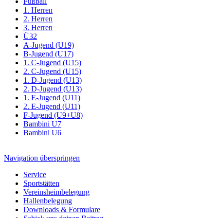
Fußball
1. Herren
2. Herren
3. Herren
Ü32
A-Jugend (U19)
B-Jugend (U17)
1. C-Jugend (U15)
2. C-Jugend (U15)
1. D-Jugend (U13)
2. D-Jugend (U13)
1. E-Jugend (U11)
2. E-Jugend (U11)
F-Jugend (U9+U8)
Bambini U7
Bambini U6
Navigation überspringen
Service
Sportstätten
Vereinsheimbelegung
Hallenbelegung
Downloads & Formulare