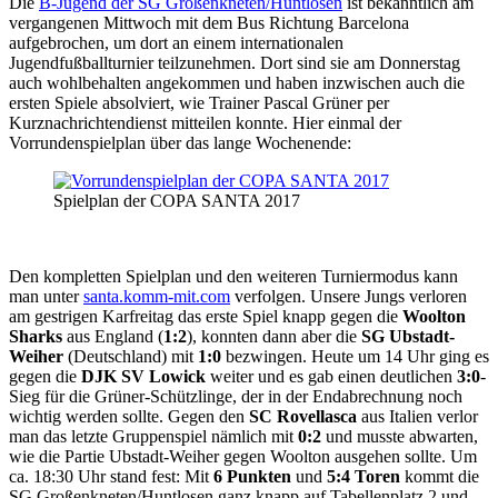
Die
B-Jugend der SG Großenkneten/Huntlosen
ist bekanntlich am
vergangenen Mittwoch mit dem Bus Richtung Barcelona
aufgebrochen, um dort an einem internationalen
Jugendfußballturnier teilzunehmen. Dort sind sie am Donnerstag
auch wohlbehalten angekommen und haben inzwischen auch die
ersten Spiele absolviert, wie Trainer Pascal Grüner per
Kurznachrichtendienst mitteilen konnte. Hier einmal der
Vorrundenspielplan über das lange Wochenende:
Spielplan der COPA SANTA 2017
Den kompletten Spielplan und den weiteren Turniermodus kann
man unter
santa.komm-mit.com
verfolgen. Unsere Jungs verloren
am gestrigen Karfreitag das erste Spiel knapp gegen die
Woolton
Sharks
aus England (
1:2
), konnten dann aber die
SG Ubstadt-
Weiher
(Deutschland) mit
1:0
bezwingen. Heute um 14 Uhr ging es
gegen die
DJK SV Lowick
weiter und es gab einen deutlichen
3:0
-
Sieg für die Grüner-Schützlinge, der in der Endabrechnung noch
wichtig werden sollte. Gegen den
SC Rovellasca
aus Italien verlor
man das letzte Gruppenspiel nämlich mit
0:2
und musste abwarten,
wie die Partie Ubstadt-Weiher gegen Woolton ausgehen sollte. Um
ca. 18:30 Uhr stand fest: Mit
6 Punkten
und
5:4 Toren
kommt die
SG Großenkneten/Huntlosen ganz knapp auf Tabellenplatz 2 und