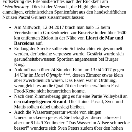
Fortsetzung des Erlebnisberichtes nach der Rückkehr am
Osterdienstag
: Dies ist der Versuch, die Highlights dieser
einmaligen, erlebnisreichen Spanienfahrt aus den handschriftlichen
Notizen Pascal Grüners zusammenzufassen:
Am Mittwoch, 12.04.2017 brach man halb 12 beim
Vereinsheim in Großenkneten zur Busreise in den über 1600
km entfernten Zielort in der Nähe von
Lloret de Mar und
Barcelona
auf.
Entlang der Strecke sollte ein Schiedsrichter eingesammelt
werden, der beinahe vergessen wurde. Gestärkt wurde sich
gesundheitsbewussten Sportlern angemessen bei Burger
King.
Ankunft nach über 24 Stunden Fahrt am 13.04.2017 gegen
14 Uhr im
Hotel Olympic ***
, dessen Zimmer etwas klein
aber zweckdienlich waren. Das Essen war in Ordnung,
wenngleich es an die Qualität der bereits erwähnten Fast
Food-Kette nicht heranreichen konnte.
Nach dem Zimmerbezug ging es für eine Partie Volleyball an
den
nahegelegenen Strand
. Die Trainer Pascal, Sven und
Mattis sollten dabei unbesiegt bleiben.
Auch die Wassertemperatur wurde von einigen
Unerschrockenen getestet. Sie beträgt zu dieser Jahreszeit
aber nur 8 bis 9 Zentimeter. "Das Wasser im Alfsee schmeckte
besser!" wunderte sich Sven Peters zudem über den hohen