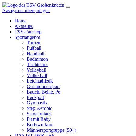
Navigation überspringen
Home
Aktuelles
TSV-Fanshop
Sportangebot
Turnen
Fußball
Handball
Badminton
Tischtennis
Volleyball
Völkerball
Leichtathletik
Gesundheitssport
Bauch, Beine, Po
Radsport
Gymnastik
Step-Aerobic
Standardtanz
Fit mit Baby
Bodyworkout
Männersportgruppe (50+)
DAS IST DER TSV