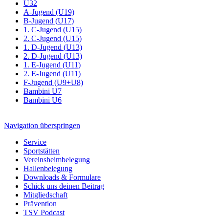
Ü32
A-Jugend (U19)
B-Jugend (U17)
1. C-Jugend (U15)
2. C-Jugend (U15)
1. D-Jugend (U13)
2. D-Jugend (U13)
1. E-Jugend (U11)
2. E-Jugend (U11)
F-Jugend (U9+U8)
Bambini U7
Bambini U6
Navigation überspringen
Service
Sportstätten
Vereinsheimbelegung
Hallenbelegung
Downloads & Formulare
Schick uns deinen Beitrag
Mitgliedschaft
Prävention
TSV Podcast