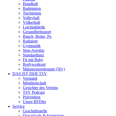
Handball
Badminton
Tischtennis
Volleyball
Völkerball
Leichtathletik
Gesundheitssport
Bauch, Beine, Po
Radsport
Gymnastik
Step-Aerobic
Standardtanz
Fit mit Baby
Bodyworkout
Männersportgruppe (50+)
DAS IST DER TSV
Vorstand
Mitgliedschaft
Gesichter des Vereins
TSV Podcast
Prävention
Unser BFDler
Service
Geschäftsstelle
Downloads & Formulare