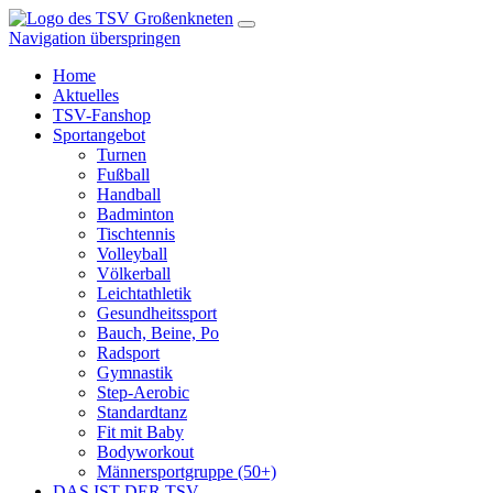
Navigation überspringen
Home
Aktuelles
TSV-Fanshop
Sportangebot
Turnen
Fußball
Handball
Badminton
Tischtennis
Volleyball
Völkerball
Leichtathletik
Gesundheitssport
Bauch, Beine, Po
Radsport
Gymnastik
Step-Aerobic
Standardtanz
Fit mit Baby
Bodyworkout
Männersportgruppe (50+)
DAS IST DER TSV