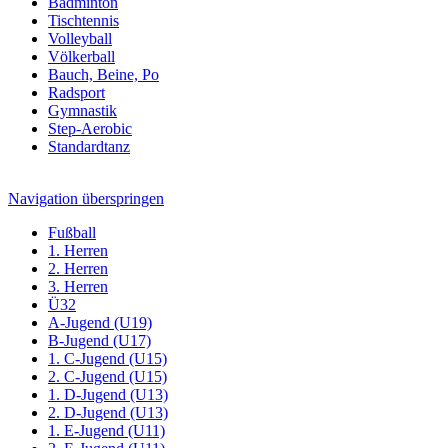
Badminton
Tischtennis
Volleyball
Völkerball
Bauch, Beine, Po
Radsport
Gymnastik
Step-Aerobic
Standardtanz
Navigation überspringen
Fußball
1. Herren
2. Herren
3. Herren
Ü32
A-Jugend (U19)
B-Jugend (U17)
1. C-Jugend (U15)
2. C-Jugend (U15)
1. D-Jugend (U13)
2. D-Jugend (U13)
1. E-Jugend (U11)