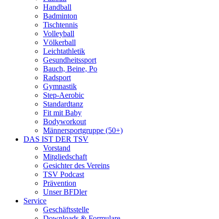
Handball
Badminton
Tischtennis
Volleyball
Völkerball
Leichtathletik
Gesundheitssport
Bauch, Beine, Po
Radsport
Gymnastik
Step-Aerobic
Standardtanz
Fit mit Baby
Bodyworkout
Männersportgruppe (50+)
DAS IST DER TSV
Vorstand
Mitgliedschaft
Gesichter des Vereins
TSV Podcast
Prävention
Unser BFDler
Service
Geschäftsstelle
Downloads & Formulare