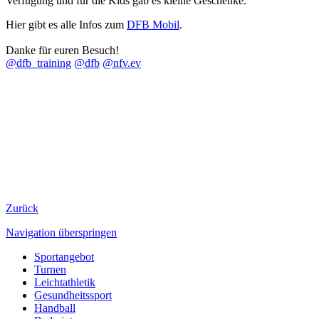
Verfügung und für die Kids gab es kleine Geschenke.
Hier gibt es alle Infos zum
DFB Mobil
.
Danke für euren Besuch!
@dfb_training
@dfb
@nfv.ev
Zurück
Navigation überspringen
Sportangebot
Turnen
Leichtathletik
Gesundheitssport
Handball