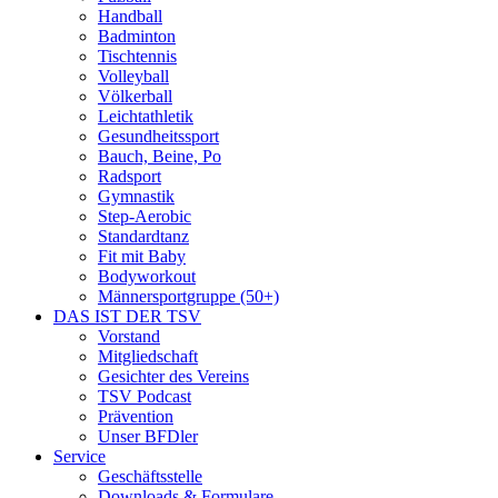
Handball
Badminton
Tischtennis
Volleyball
Völkerball
Leichtathletik
Gesundheitssport
Bauch, Beine, Po
Radsport
Gymnastik
Step-Aerobic
Standardtanz
Fit mit Baby
Bodyworkout
Männersportgruppe (50+)
DAS IST DER TSV
Vorstand
Mitgliedschaft
Gesichter des Vereins
TSV Podcast
Prävention
Unser BFDler
Service
Geschäftsstelle
Downloads & Formulare