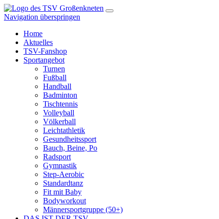
Navigation überspringen
Home
Aktuelles
TSV-Fanshop
Sportangebot
Turnen
Fußball
Handball
Badminton
Tischtennis
Volleyball
Völkerball
Leichtathletik
Gesundheitssport
Bauch, Beine, Po
Radsport
Gymnastik
Step-Aerobic
Standardtanz
Fit mit Baby
Bodyworkout
Männersportgruppe (50+)
DAS IST DER TSV