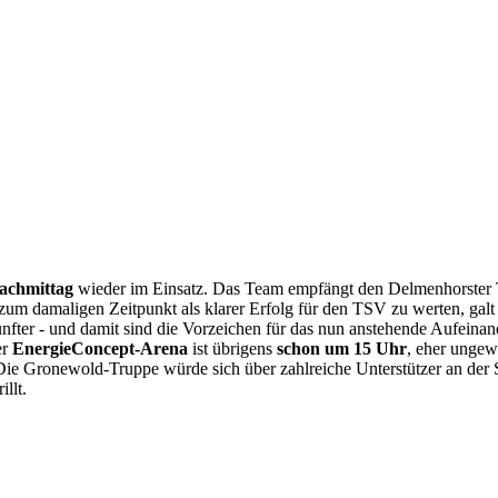
achmittag
wieder im Einsatz. Das Team empfängt den Delmenhorster TB 
 zum damaligen Zeitpunkt als klarer Erfolg für den TSV zu werten, gal
ter - und damit sind die Vorzeichen für das nun anstehende Aufeinande
er
EnergieConcept-Arena
ist übrigens
schon um 15 Uhr
, eher ungew
Gronewold-Truppe würde sich über zahlreiche Unterstützer an der Seit
llt.