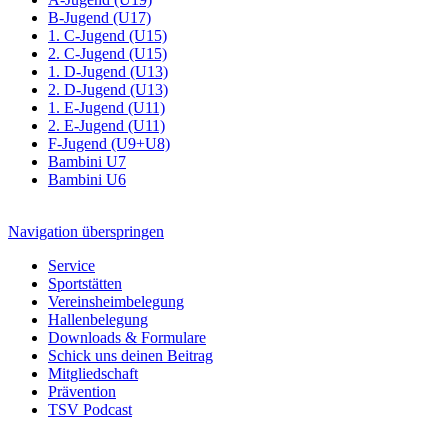
B-Jugend (U17)
1. C-Jugend (U15)
2. C-Jugend (U15)
1. D-Jugend (U13)
2. D-Jugend (U13)
1. E-Jugend (U11)
2. E-Jugend (U11)
F-Jugend (U9+U8)
Bambini U7
Bambini U6
Navigation überspringen
Service
Sportstätten
Vereinsheimbelegung
Hallenbelegung
Downloads & Formulare
Schick uns deinen Beitrag
Mitgliedschaft
Prävention
TSV Podcast