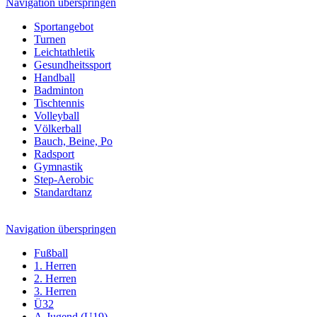
Navigation überspringen
Sportangebot
Turnen
Leichtathletik
Gesundheitssport
Handball
Badminton
Tischtennis
Volleyball
Völkerball
Bauch, Beine, Po
Radsport
Gymnastik
Step-Aerobic
Standardtanz
Navigation überspringen
Fußball
1. Herren
2. Herren
3. Herren
Ü32
A-Jugend (U19)