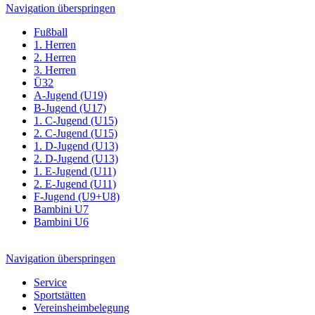
Navigation überspringen
Fußball
1. Herren
2. Herren
3. Herren
Ü32
A-Jugend (U19)
B-Jugend (U17)
1. C-Jugend (U15)
2. C-Jugend (U15)
1. D-Jugend (U13)
2. D-Jugend (U13)
1. E-Jugend (U11)
2. E-Jugend (U11)
F-Jugend (U9+U8)
Bambini U7
Bambini U6
Navigation überspringen
Service
Sportstätten
Vereinsheimbelegung