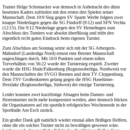
Trainer Helge Schomacker war dennoch in Anbetracht des dünn
besetzten Kaders zufrieden mit den ersten drei Spielen seiner
Mannschaft. Dem 10:9 Sieg gegen SV Sparte Werlte folgten zwei
knappe Niederlagen gegen die SG Findorff (9:12) und SFN Vechta
(12:15). Die 9:12 Niederlage gegen den SV Hemelingen zum
Abschluss des Turniers war absolut überflüssig und trübt den
eigentlich recht guten Eindruck beim eigenen Turnier.
Zum Abschluss am Sonntag setzte sich mit der SG Arbergern-
Mahndorf (Landesliga Nord) erneut eine Bremer Mannschaft
ungeschlagen durch. Mit 10:0 Punkten und einem tollen
Torverhältnis von 56:22 wurde der Turniersieg erspielt. Zweiter
wurde die HSG Hude/Falkenburg (Regionsoberliga, Nordwest) vor
den Mannschaften der SVGO Bremen und dem TV Cloppenburg.
Dem TSV Großenkneten gelang gegen die HSG Haselünne-
Herzlake (Regionsoberliga, Südwest) der einzige Turniersieg.
Leider konnten zwei kurzfristige Absagen beim Damen- und
Herrenturnier nicht mehr kompensiert werden, aber dennoch blicken
die Organisatoren auf ein sportlich erfolgreiches Wochenende in der
Sporthalle Am Esch zurück.
Ein großer Dank gilt natürlich wieder einmal allen fleißigen Helfern,
ohne die ein solches Turnier nicht zu bewältigen gewesen wäre.