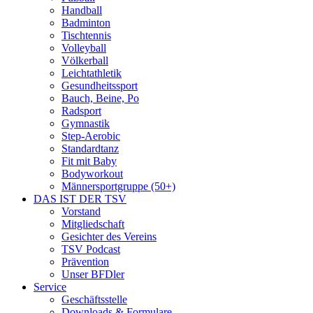
Handball
Badminton
Tischtennis
Volleyball
Völkerball
Leichtathletik
Gesundheitssport
Bauch, Beine, Po
Radsport
Gymnastik
Step-Aerobic
Standardtanz
Fit mit Baby
Bodyworkout
Männersportgruppe (50+)
DAS IST DER TSV
Vorstand
Mitgliedschaft
Gesichter des Vereins
TSV Podcast
Prävention
Unser BFDler
Service
Geschäftsstelle
Downloads & Formulare