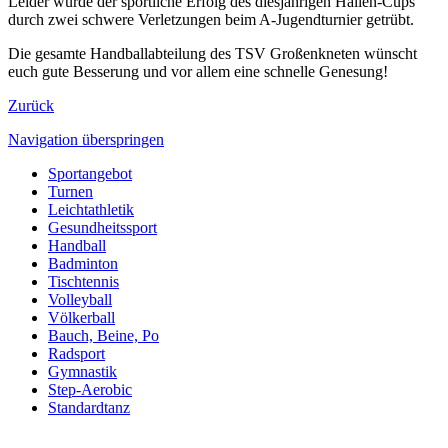
Leider wurde der sportliche Erfolg des diesjährigen Hallen-Cups
durch zwei schwere Verletzungen beim A-Jugendturnier getrübt.
Die gesamte Handballabteilung des TSV Großenkneten wünscht
euch gute Besserung und vor allem eine schnelle Genesung!
Zurück
Navigation überspringen
Sportangebot
Turnen
Leichtathletik
Gesundheitssport
Handball
Badminton
Tischtennis
Volleyball
Völkerball
Bauch, Beine, Po
Radsport
Gymnastik
Step-Aerobic
Standardtanz