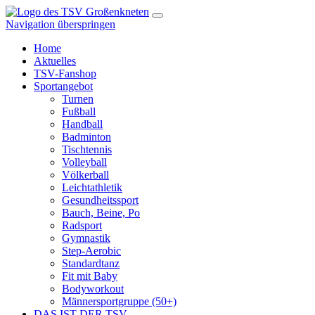
Navigation überspringen
Home
Aktuelles
TSV-Fanshop
Sportangebot
Turnen
Fußball
Handball
Badminton
Tischtennis
Volleyball
Völkerball
Leichtathletik
Gesundheitssport
Bauch, Beine, Po
Radsport
Gymnastik
Step-Aerobic
Standardtanz
Fit mit Baby
Bodyworkout
Männersportgruppe (50+)
DAS IST DER TSV