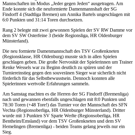
Mannschaften im Modus „Jeder gegen Jeden“ ausgetragen. Am
Ende konnte sich die neuformierte Damenmannshaft der SG
Findorff 4 (Stadtliga Bremen) um Annika Bartels ungeschlagen mit
6:0 Punkten und 31:14 Toren durchsetzen.
Rang 2 belegte mit zwei gewonnen Spielen der SV RW Damme vor
dem SV SW Osterfeine 3 (beide Regionsliga, HR Oldenburger
Münsterland).
Die neu formierte Damenmannschaft des TSV Großenkneten
(Regionsklasse, HR Oldenburg) musste sich in allen Spielen
geschlagen geben. Die große Nervosität der Spielerinnen um Trainer
Renke Wessels war zu Beginn deutlich zu spüren und der
Turniereinstieg gegen den souveränen Sieger war sicherlich nicht
förderlich für das Selbstbewusstsein. Dennoch konnten alle
Spielerinnen wertvolle Erfahrungen sammeln.
Am Samstag machten es die Herren der SG Findorff (Bremenliga)
nach und gewannen ebenfalls ungeschlagen mit 8:0 Punkten und
78:30 Toren (+48 Tore!) das Turnier vor der Mannschaft des SFN
Vechta (Regionsoberliga, HR Oldenburger Münsterland). Dritter
wurde mit 3 Punkten SV Sparte Werlte (Regionsoberliga, HR
Bentheim/Emsland) vor dem TSV Großenkneten und dem SV
Hemelingen (Bremenliga) - beiden Teams gelang jeweils nur ein
Sieg.