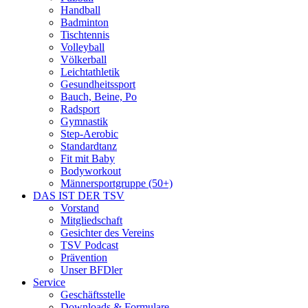
Handball
Badminton
Tischtennis
Volleyball
Völkerball
Leichtathletik
Gesundheitssport
Bauch, Beine, Po
Radsport
Gymnastik
Step-Aerobic
Standardtanz
Fit mit Baby
Bodyworkout
Männersportgruppe (50+)
DAS IST DER TSV
Vorstand
Mitgliedschaft
Gesichter des Vereins
TSV Podcast
Prävention
Unser BFDler
Service
Geschäftsstelle
Downloads & Formulare