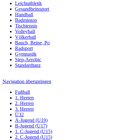
Leichtathletik
Gesundheitssport
Handball
Badminton
Tischtennis
Volleyball
Völkerball
Bauch, Beine, Po
Radsport
Gymnastik
Step-Aerobic
Standardtanz
Navigation überspringen
Fußball
1. Herren
2. Herren
3. Herren
Ü32
A-Jugend (U19)
B-Jugend (U17)
1. C-Jugend (U15)
2. C-Jugend (U15)