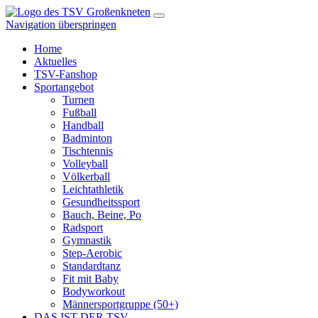
Navigation überspringen
Home
Aktuelles
TSV-Fanshop
Sportangebot
Turnen
Fußball
Handball
Badminton
Tischtennis
Volleyball
Völkerball
Leichtathletik
Gesundheitssport
Bauch, Beine, Po
Radsport
Gymnastik
Step-Aerobic
Standardtanz
Fit mit Baby
Bodyworkout
Männersportgruppe (50+)
DAS IST DER TSV