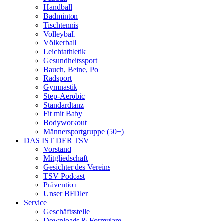
Handball
Badminton
Tischtennis
Volleyball
Völkerball
Leichtathletik
Gesundheitssport
Bauch, Beine, Po
Radsport
Gymnastik
Step-Aerobic
Standardtanz
Fit mit Baby
Bodyworkout
Männersportgruppe (50+)
DAS IST DER TSV
Vorstand
Mitgliedschaft
Gesichter des Vereins
TSV Podcast
Prävention
Unser BFDler
Service
Geschäftsstelle
Downloads & Formulare