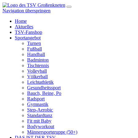
Navigation überspringen
Home
Aktuelles
TSV-Fanshop
Sportangebot
Turnen
Fußball
Handball
Badminton
Tischtennis
Volleyball
Völkerball
Leichtathletik
Gesundheitssport
Bauch, Beine, Po
Radsport
Gymnastik
Step-Aerobic
Standardtanz
Fit mit Baby
Bodyworkout
Männersportgruppe (50+)
DAS IST DER TSV