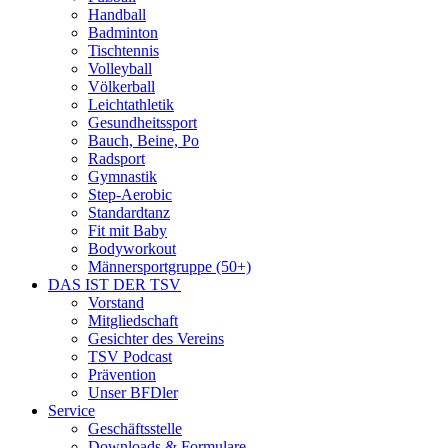
Handball
Badminton
Tischtennis
Volleyball
Völkerball
Leichtathletik
Gesundheitssport
Bauch, Beine, Po
Radsport
Gymnastik
Step-Aerobic
Standardtanz
Fit mit Baby
Bodyworkout
Männersportgruppe (50+)
DAS IST DER TSV
Vorstand
Mitgliedschaft
Gesichter des Vereins
TSV Podcast
Prävention
Unser BFDler
Service
Geschäftsstelle
Downloads & Formulare