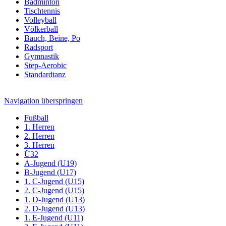
Badminton
Tischtennis
Volleyball
Völkerball
Bauch, Beine, Po
Radsport
Gymnastik
Step-Aerobic
Standardtanz
Navigation überspringen
Fußball
1. Herren
2. Herren
3. Herren
Ü32
A-Jugend (U19)
B-Jugend (U17)
1. C-Jugend (U15)
2. C-Jugend (U15)
1. D-Jugend (U13)
2. D-Jugend (U13)
1. E-Jugend (U11)