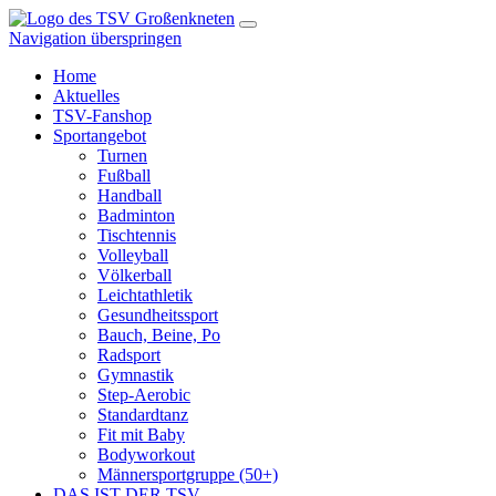
Navigation überspringen
Home
Aktuelles
TSV-Fanshop
Sportangebot
Turnen
Fußball
Handball
Badminton
Tischtennis
Volleyball
Völkerball
Leichtathletik
Gesundheitssport
Bauch, Beine, Po
Radsport
Gymnastik
Step-Aerobic
Standardtanz
Fit mit Baby
Bodyworkout
Männersportgruppe (50+)
DAS IST DER TSV